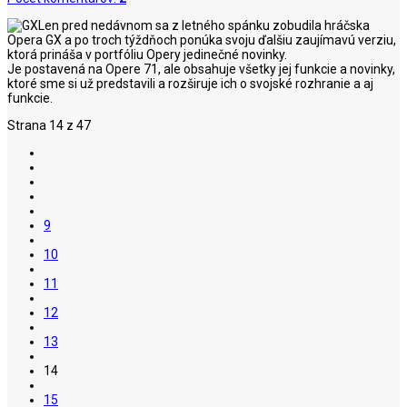
Len pred nedávnom sa z letného spánku zobudila hráčska
Opera GX a po troch týždňoch ponúka svoju ďalšiu zaujímavú verziu,
ktorá prináša v portfóliu Opery jedinečné novinky.
Je postavená na Opere 71, ale obsahuje všetky jej funkcie a novinky,
ktoré sme si už predstavili a rozširuje ich o svojské rozhranie a aj
funkcie.
Strana 14 z 47
9
10
11
12
13
14
15