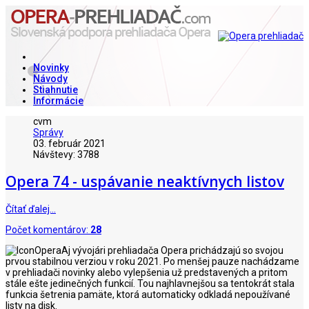
Novinky
Návody
Stiahnutie
Informácie
cvm
Správy
03. február 2021
Návštevy: 3788
Opera 74 - uspávanie neaktívnych listov
Čítať ďalej…
Počet komentárov:
28
Aj vývojári prehliadača Opera prichádzajú so svojou
prvou stabilnou verziou v roku 2021. Po menšej pauze nachádzame
v prehliadači novinky alebo vylepšenia už predstavených a pritom
stále ešte jedinečných funkcií. Tou najhlavnejšou sa tentokrát stala
funkcia šetrenia pamäte, ktorá automaticky odkladá nepoužívané
listy na disk.