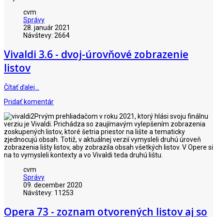
cvm
Správy
28. január 2021
Návštevy: 2664
Vivaldi 3.6 - dvoj-úrovňové zobrazenie
listov
Čítať ďalej…
Pridať komentár
Prvým prehliadačom v roku 2021, ktorý hlási svoju finálnu
verziu je Vivaldi. Prichádza so zaujímavým vylepšením zobrazenia
zoskupených listov, ktoré šetria priestor na lište a tematicky
zjednocujú obsah. Totiž, v aktuálnej verzií vymysleli druhú úroveň
zobrazenia lišty listov, aby zobrazila obsah všetkých listov. V Opere si
na to vymysleli kontexty a vo Vivaldi teda druhú lištu.
cvm
Správy
09. december 2020
Návštevy: 11253
Opera 73 - zoznam otvorených listov aj so