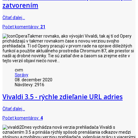
zatvorením
Čítať ďalej…
Počet komentárov:
21
Takmer rovnako, ako vývojári Vivaldi, tak aj tí od Opery
prichádzajú v takmer rovnakom čase s novou verziou svojho
prehliadača. Tí od Opery pracujú v prvom rade na oprave dôležitých
funkcií a použitie aktuálneho prostredia Chromium 87, ale priestor si
našli aj drobné novinky. Tie sú zatiaľ dve a časom sa zrejme ešte v
tejto verzií objaví niečo nové...
cvm
Správy
08. december 2020
Návštevy: 2916
Vivaldi 3.5 - rýchle zdieľanie URL adries
Čítať ďalej…
Počet komentárov:
4
Dnes vychádza nová verzia prehliadača Vivaldi s
označením 3.5 a prináša rýchly spôsob prenášania odkazov medzi
stolovou a mobilnou verziou prehliadača, vylepšuje prácu s viacerými