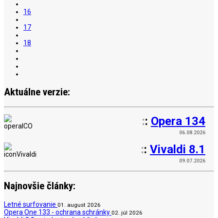
16
17
18
Aktuálne verzie:
:
:
Opera 134
06.08.2026
:
:
Vivaldi 8.1
09.07.2026
Najnovšie články:
Letné surfovanie
01. august 2026
Opera One 133 - ochrana schránky
02. júl 2026