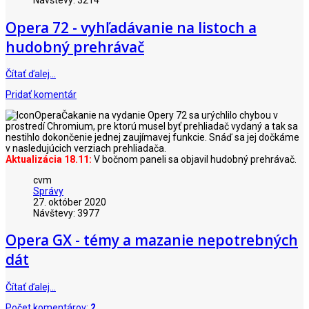
Návštevy: 3214
Opera 72 - vyhľadávanie na listoch a
hudobný prehrávač
Čítať ďalej…
Pridať komentár
Čakanie na vydanie Opery 72 sa urýchlilo chybou v
prostredí Chromium, pre ktorú musel byť prehliadač vydaný a tak sa
nestihlo dokončenie jednej zaujímavej funkcie. Snáď sa jej dočkáme
v nasledujúcich verziach prehliadača.
Aktualizácia 18.11:
V bočnom paneli sa objavil hudobný prehrávač.
cvm
Správy
27. október 2020
Návštevy: 3977
Opera GX - témy a mazanie nepotrebných
dát
Čítať ďalej…
Počet komentárov:
2