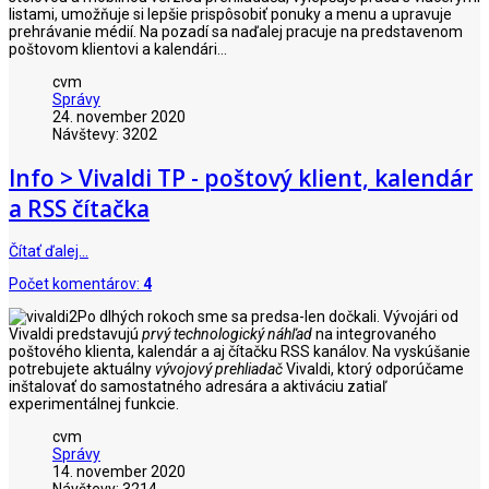
listami, umožňuje si lepšie prispôsobiť ponuky a menu a upravuje
prehrávanie médií. Na pozadí sa naďalej pracuje na predstavenom
poštovom klientovi a kalendári...
cvm
Správy
24. november 2020
Návštevy: 3202
Info > Vivaldi TP - poštový klient, kalendár
a RSS čítačka
Čítať ďalej…
Počet komentárov:
4
Po dlhých rokoch sme sa predsa-len dočkali. Vývojári od
Vivaldi predstavujú
prvý technologický
náhľad
na integrovaného
poštového klienta, kalendár a aj čítačku RSS kanálov. Na vyskúšanie
potrebujete aktuálny
vývojový prehliadač
Vivaldi, ktorý odporúčame
inštalovať do samostatného adresára a aktiváciu zatiaľ
experimentálnej funkcie.
cvm
Správy
14. november 2020