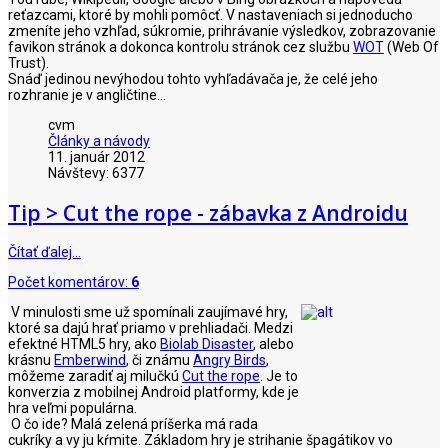
reťazcami, ktoré by mohli pomôcť. V nastaveniach si jednoducho
zmeníte jeho vzhľad, súkromie, prihrávanie výsledkov, zobrazovanie
favikon stránok a dokonca kontrolu stránok cez službu
WOT
(Web Of
Trust).
Snáď jedinou nevýhodou tohto vyhľadávača je, že celé jeho
rozhranie je v angličtine...
cvm
Články a návody
11. január 2012
Návštevy: 6377
Tip > Cut the rope - zábavka z Androidu
Čítať ďalej…
Počet komentárov:
6
V minulosti sme už spomínali zaujímavé hry,
ktoré sa dajú hrať priamo v prehliadači. Medzi
efektné HTML5 hry, ako
Biolab Disaster
, alebo
krásnu
Emberwind
, či známu
Angry Birds
,
môžeme zaradiť aj milučkú
Cut the rope
. Je to
konverzia z mobilnej Android platformy, kde je
hra veľmi populárna.
O čo ide? Malá zelená príšerka má rada
cukríky a vy ju kŕmite. Základom hry je strihanie špagátikov vo