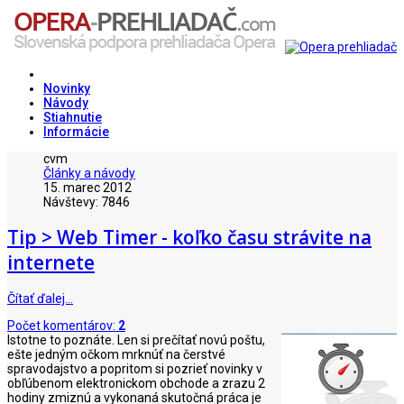
Novinky
Návody
Stiahnutie
Informácie
cvm
Články a návody
15. marec 2012
Návštevy: 7846
Tip > Web Timer - koľko času strávite na
internete
Čítať ďalej…
Počet komentárov:
2
Istotne to poznáte. Len si prečítať novú poštu,
ešte jedným očkom mrknúť na čerstvé
spravodajstvo a popritom si pozrieť novinky v
obľúbenom elektronickom obchode a zrazu 2
hodiny zmiznú a vykonaná skutočná práca je