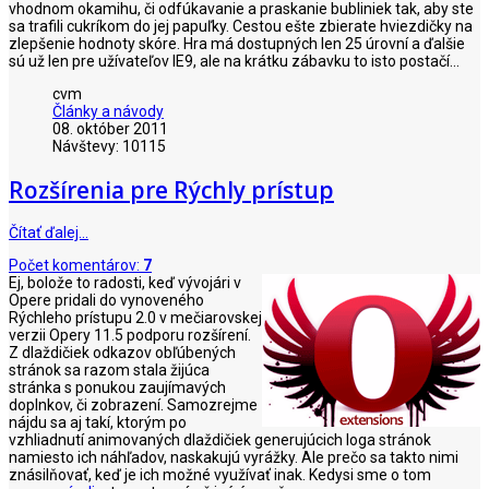
vhodnom okamihu, či odfúkavanie a praskanie bubliniek tak, aby ste
sa trafili cukríkom do jej papuľky. Cestou ešte zbierate hviezdičky na
zlepšenie hodnoty skóre. Hra má dostupných len 25 úrovní a ďalšie
sú už len pre užívateľov IE9, ale na krátku zábavku to isto postačí...
cvm
Články a návody
08. október 2011
Návštevy: 10115
Rozšírenia pre Rýchly prístup
Čítať ďalej…
Počet komentárov:
7
Ej, bolože to radosti, keď vývojári v
Opere pridali do vynoveného
Rýchleho prístupu 2.0 v mečiarovskej
verzii Opery 11.5 podporu rozšírení.
Z dlaždičiek odkazov obľúbených
stránok sa razom stala žijúca
stránka s ponukou zaujímavých
doplnkov, či zobrazení. Samozrejme
nájdu sa aj takí, ktorým po
vzhliadnutí animovaných dlaždičiek generujúcich loga stránok
namiesto ich náhľadov, naskakujú vyrážky. Ale prečo sa takto nimi
znásilňovať, keď je ich možné využívať inak. Kedysi sme o tom