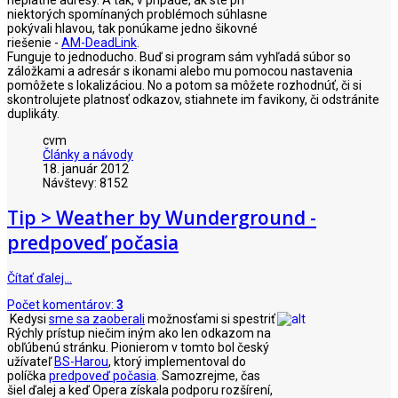
niektorých spomínaných problémoch súhlasne
pokývali hlavou, tak ponúkame jedno šikovné
riešenie -
AM-DeadLink
.
Funguje to jednoducho. Buď si program sám vyhľadá súbor so
záložkami a adresár s ikonami alebo mu pomocou nastavenia
pomôžete s lokalizáciou. No a potom sa môžete rozhodnúť, či si
skontrolujete platnosť odkazov, stiahnete im favikony, či odstránite
duplikáty.
cvm
Články a návody
18. január 2012
Návštevy: 8152
Tip > Weather by Wunderground -
predpoveď počasia
Čítať ďalej…
Počet komentárov:
3
Kedysi
sme sa zaoberali
možnosťami si spestriť
Rýchly prístup niečim iným ako len odkazom na
obľúbenú stránku. Pionierom v tomto bol český
užívateľ
BS-Harou
, ktorý implementoval do
políčka
predpoveď počasia
. Samozrejme, čas
šiel ďalej a keď Opera získala podporu rozšírení,