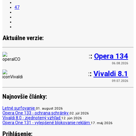
47
Aktuálne verzie:
:
:
Opera 134
06.08.2026
:
:
Vivaldi 8.1
09.07.2026
Najnovšie články:
Letné surfovanie
01. august 2026
Opera One 133 - ochrana schránky
02. júl 2026
Vivaldi 8.0 - zjednotený vzhľad
12. jún 2026
Opera One 131 - vylepšené blokovanie reklám
17. máj 2026
Prihlásenie: