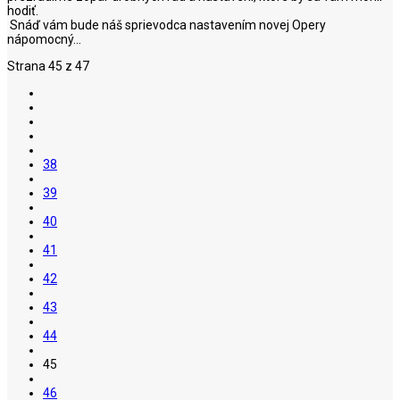
hodiť.
Snáď vám bude náš sprievodca nastavením novej Opery
nápomocný...
Strana 45 z 47
38
39
40
41
42
43
44
45
46