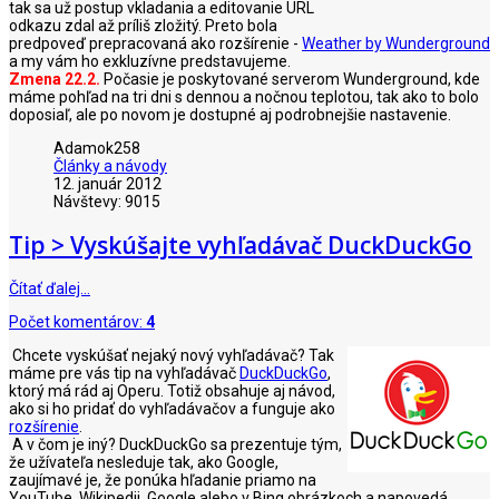
tak sa už postup vkladania a editovanie URL
odkazu zdal až príliš zložitý. Preto bola
predpoveď prepracovaná ako rozšírenie -
Weather by Wunderground
a my vám ho exkluzívne predstavujeme.
Zmena 22.2.
Počasie je poskytované serverom Wunderground, kde
máme pohľad na tri dni s dennou a nočnou teplotou, tak ako to bolo
doposiaľ, ale po novom je dostupné aj podrobnejšie nastavenie.
Adamok258
Články a návody
12. január 2012
Návštevy: 9015
Tip > Vyskúšajte vyhľadávač DuckDuckGo
Čítať ďalej…
Počet komentárov:
4
Chcete vyskúšať nejaký nový vyhľadávač? Tak
máme pre vás tip na vyhľadávač
DuckDuckGo
,
ktorý má rád aj Operu. Totiž obsahuje aj návod,
ako si ho pridať do vyhľadávačov a funguje ako
rozšírenie
.
A v čom je iný? DuckDuckGo sa prezentuje tým,
že užívateľa nesleduje tak, ako Google,
zaujímavé je, že ponúka hľadanie priamo na
YouTube, Wikipedii, Google alebo v Bing obrázkoch a napovedá