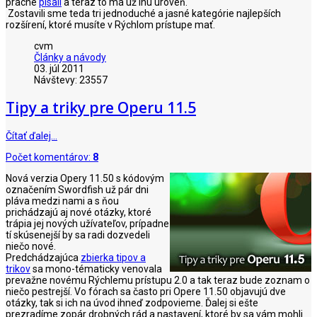
pracne
písali
a teraz to má už inú úroveň.
Zostavili sme teda tri jednoduché a jasné kategórie najlepších
rozšírení, ktoré musíte v Rýchlom prístupe mať.
cvm
Články a návody
03. júl 2011
Návštevy: 23557
Tipy a triky pre Operu 11.5
Čítať ďalej…
Počet komentárov:
8
Nová verzia Opery 11.50 s kódovým
označením Swordfish už pár dni
pláva medzi nami a s ňou
prichádzajú aj nové otázky, ktoré
trápia jej nových užívateľov, prípadne
tí skúsenejší by sa radi dozvedeli
niečo nové.
Predchádzajúca
zbierka tipov a
trikov
sa mono-tématicky venovala
prevažne novému Rýchlemu prístupu 2.0 a tak teraz bude zoznam o
niečo pestrejší. Vo fórach sa často pri Opere 11.50 objavujú dve
otázky, tak si ich na úvod ihneď zodpovieme. Ďalej si ešte
prezradíme zopár drobných rád a nastavení, ktoré by sa vám mohli