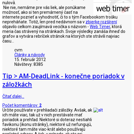
nulová.
Nie nie, nemáme pre vás liek, ale ponúkame
možnosť, ako si ten premárnený časť na
internete pozrieť a vyhodnotiť, či to s tým Facebookom trošku
nepreháňate. Totiž, len pred nedávnom sa v
zbierke rozšírení
objavilo celkom zaujímavá vecička s názvom -
Web Timer
, ktorá
meria čas strávený na stránkach. Svoje výsledky zanáša ihneď do
grafov a vytvára rebríček stránok na ktorých ste strávili najviac
času...
cvm
Články a návody
15. február 2012
Návštevy: 8385
Tip > AM-DeadLink - konečne poriadok v
záložkách
Čítať ďalej…
Počet komentárov:
2
Určite používate v prehliadači záložky. Avšak, ak
ich máte viac, tak už v nich prestávate mať
poriadok a prehľad. Niektoré si doteraz nestiahli
favikonu (ikonu stránky), niektoré už nefungujú,
niektoré tam máte viac-krát alebo používajú
neplatné adresy. A tak, v prípade, ak ste pri