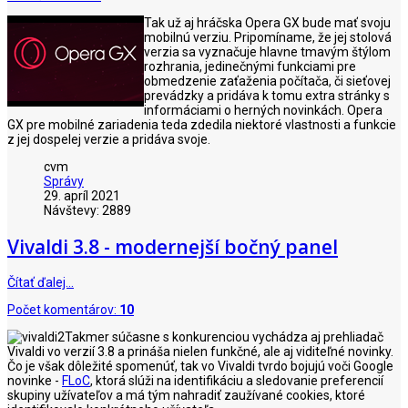
Tak už aj hráčska Opera GX bude mať svoju
mobilnú verziu. Pripomíname, že jej stolová
verzia sa vyznačuje hlavne tmavým štýlom
rozhrania, jedinečnými funkciami pre
obmedzenie zaťaženia počítača, či sieťovej
prevádzky a pridáva k tomu extra stránky s
informáciami o herných novinkách. Opera
GX pre mobilné zariadenia teda zdedila niektoré vlastnosti a funkcie
z jej dospelej verzie a pridáva svoje.
cvm
Správy
29. apríl 2021
Návštevy: 2889
Vivaldi 3.8 - modernejší bočný panel
Čítať ďalej…
Počet komentárov:
10
Takmer súčasne s konkurenciou vychádza aj prehliadač
Vivaldi vo verzií 3.8 a prináša nielen funkčné, ale aj viditeľné novinky.
Čo je však dôležité spomenúť, tak vo Vivaldi tvrdo bojujú voči Google
novinke -
FLoC
, ktorá slúži na identifikáciu a sledovanie preferencií
skupiny užívateľov a má tým nahradiť zaužívané cookies, ktoré