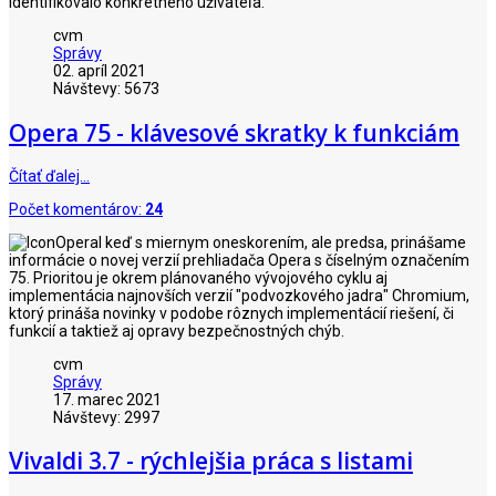
identifikovalo konkrétneho užívateľa.
cvm
Správy
02. apríl 2021
Návštevy: 5673
Opera 75 - klávesové skratky k funkciám
Čítať ďalej…
Počet komentárov:
24
I keď s miernym oneskorením, ale predsa, prinášame
informácie o novej verzií prehliadača Opera s číselným označením
75. Prioritou je okrem plánovaného vývojového cyklu aj
implementácia najnovších verzií "podvozkového jadra" Chromium,
ktorý prináša novinky v podobe rôznych implementácií riešení, či
funkcií a taktiež aj opravy bezpečnostných chýb.
cvm
Správy
17. marec 2021
Návštevy: 2997
Vivaldi 3.7 - rýchlejšia práca s listami