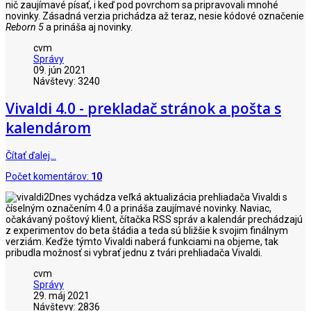
nič zaujímavé písať, i keď pod povrchom sa pripravovali mnohé
novinky. Zásadná verzia prichádza až teraz, nesie kódové označenie
Reborn 5
a prináša aj novinky.
cvm
Správy
09. jún 2021
Návštevy: 3240
Vivaldi 4.0 - prekladač stránok a pošta s
kalendárom
Čítať ďalej…
Počet komentárov:
10
Dnes vychádza veľká aktualizácia prehliadača Vivaldi s
číselným označením 4.0 a prináša zaujímavé novinky. Naviac,
očakávaný poštový klient, čítačka RSS správ a kalendár prechádzajú
z experimentov do beta štádia a teda sú bližšie k svojim finálnym
verziám. Keďže týmto Vivaldi naberá funkciami na objeme, tak
pribudla možnosť si vybrať jednu z tvári prehliadača Vivaldi.
cvm
Správy
29. máj 2021
Návštevy: 2836