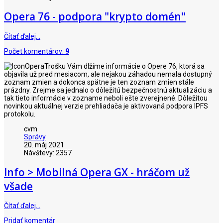
Opera 76 - podpora "krypto domén"
Čítať ďalej…
Počet komentárov:
9
Trošku Vám dlžíme informácie o Opere 76, ktorá sa
objavila už pred mesiacom, ale nejakou záhadou nemala dostupný
zoznam zmien a dokonca spätne je ten zoznam zmien stále
prázdny. Zrejme sa jednalo o dôležitú bezpečnostnú aktualizáciu a
tak tieto informácie v zozname neboli ešte zverejnené. Dôležitou
novinkou aktuálnej verzie prehliadača je aktivovaná podpora IPFS
protokolu.
cvm
Správy
20. máj 2021
Návštevy: 2357
Info > Mobilná Opera GX - hráčom už
všade
Čítať ďalej…
Pridať komentár