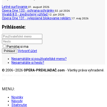
Letné surfovanie
01. august 2026
Opera One 133 - ochrana schránky
02. júl 2026
Vivaldi 8.0 - zjednotený vzhľad
12. jún 2026
Opera One 131 - vylepšené blokovanie reklám
17. máj 2026
Prihlásenie:
Pamätaj si ma
Vytvoriť účet
Prihlásiť
Nepamätáte si používateľské meno?
Nepamätáte si heslo?
© 2006–2026
OPERA-PREHLIADAČ.com
- Všetky práva vyhradené.
20 rokov
slovenskej podpory prehliadača Opera.
[✉]
admin@opera-prehliadac.com
MENU:
Novinky
Návody
Stiahnutie