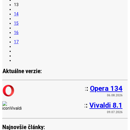
13
14
15
16
17
Aktuálne verzie:
:
:
Opera 134
06.08.2026
:
:
Vivaldi 8.1
09.07.2026
Najnovšie články: