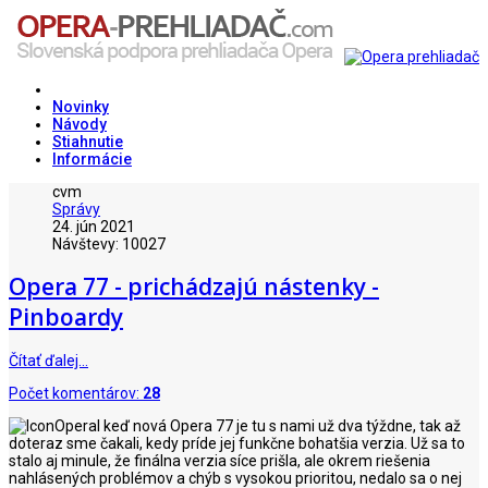
Novinky
Návody
Stiahnutie
Informácie
cvm
Správy
24. jún 2021
Návštevy: 10027
Opera 77 - prichádzajú nástenky -
Pinboardy
Čítať ďalej…
Počet komentárov:
28
I keď nová Opera 77 je tu s nami už dva týždne, tak až
doteraz sme čakali, kedy príde jej funkčne bohatšia verzia. Už sa to
stalo aj minule, že finálna verzia síce prišla, ale okrem riešenia
nahlásených problémov a chýb s vysokou prioritou, nedalo sa o nej