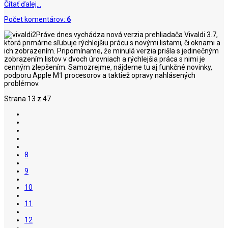
Čítať ďalej…
Počet komentárov:
6
Práve dnes vychádza nová verzia prehliadača Vivaldi 3.7,
ktorá primárne sľubuje rýchlejšiu prácu s novými listami, či oknami a
ich zobrazením. Pripomíname, že minulá verzia prišla s jedinečným
zobrazením listov v dvoch úrovniach a rýchlejšia práca s nimi je
cenným zlepšením. Samozrejme, nájdeme tu aj funkčné novinky,
podporu Apple M1 procesorov a taktiež opravy nahlásených
problémov.
Strana 13 z 47
8
9
10
11
12