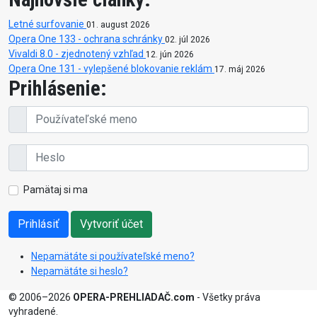
Letné surfovanie
01. august 2026
Opera One 133 - ochrana schránky
02. júl 2026
Vivaldi 8.0 - zjednotený vzhľad
12. jún 2026
Opera One 131 - vylepšené blokovanie reklám
17. máj 2026
Prihlásenie:
Pamätaj si ma
Prihlásiť
Vytvoriť účet
Nepamätáte si používateľské meno?
Nepamätáte si heslo?
© 2006–2026
OPERA-PREHLIADAČ.com
- Všetky práva
vyhradené.