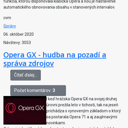
funkcia, ktorou disponovala klasická Opera a ňou je nastavenie
automatického obnovovania obsahu v stanovených intervalov.
cvm
Správy
06. október 2020
Návštevy: 3053
Opera GX - hudba na pozadí a
správa zdrojov
Čítať ďalej…
Počet komentárov:
3
I keď hráčska Opera GX na svojej druhej
úrovni prežila leto v tichosti, tak na jeseň
prichádza s vynoveným základom o ktorý
sa postarala Opera 71 a aj zaujímavými
novinkami.