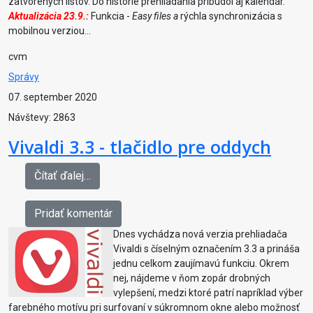
zatvorených listov. Do histórie prehliadania pribudol aj kalendár.
Aktualizácia 23.9.:
Funkcia -
Easy files a
rýchla synchronizácia s
mobilnou verziou...
cvm
Správy
07. september 2020
Návštevy: 2863
Vivaldi 3.3 - tlačidlo pre oddych
Čítať ďalej…
Pridať komentár
Dnes vychádza nová verzia prehliadača
Vivaldi s číselným označením 3.3 a prináša
jednu celkom zaujímavú funkciu. Okrem
nej, nájdeme v ňom zopár drobných
vylepšení, medzi ktoré patrí napríklad výber
farebného motívu pri surfovaní v súkromnom okne alebo možnosť