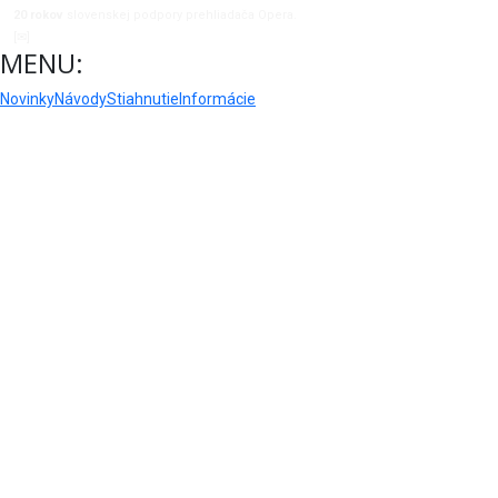
20 rokov
slovenskej podpory prehliadača Opera.
[✉]
admin@opera-prehliadac.com
MENU:
Novinky
Návody
Stiahnutie
Informácie