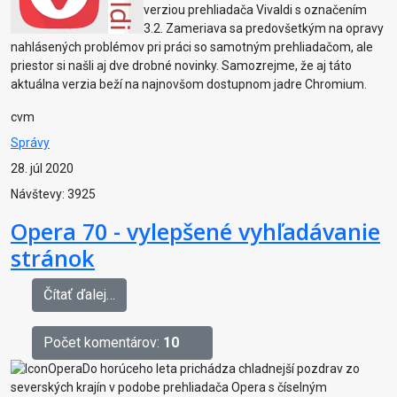
verziou prehliadača Vivaldi s označením
3.2. Zameriava sa predovšetkým na opravy
nahlásených problémov pri práci so samotným prehliadačom, ale
priestor si našli aj dve drobné novinky. Samozrejme, že aj táto
aktuálna verzia beží na najnovšom dostupnom jadre Chromium.
cvm
Správy
28. júl 2020
Návštevy: 3925
Opera 70 - vylepšené vyhľadávanie
stránok
Čítať ďalej…
Počet komentárov:
10
Do horúceho leta prichádza chladnejší pozdrav zo
severských krajín v podobe prehliadača Opera s číselným