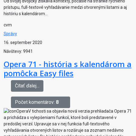
Od svojej dvojičky získava kontexty, počasie na stránke rýchleho
prístupu, full-textové vyhľadávanie medzi otvorenými listami a aj
históriu s kalendárom...
cvm
Správy
16. september 2020
Návštevy: 9941
Opera 71 - história s kalendárom a
pomôcka Easy files
Čítať ďalej…
Počet komentárov:
8
V tichosti sa objavila nová verzia prehliadača Opera 71
a prichádza s vylepšeniami funkcií, ktoré boli predstavené v
predošlej verzií. Upravuje sa v nej funkcia full-textového
vyhľadávania otvorených listov a rozširuje sa zoznam nedávno