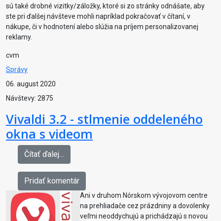
sú také drobné vizitky/záložky, ktoré si zo stránky odnášate, aby
ste pri ďalšej návšteve mohli napríklad pokračovať v čítaní, v
nákupe, či v hodnotení alebo slúžia na príjem personalizovanej
reklamy.
cvm
Správy
06. august 2020
Návštevy: 2875
Vivaldi 3.2 - stlmenie oddeleného
okna s videom
Čítať ďalej…
Pridať komentár
Ani v druhom Nórskom vývojovom centre
na prehliadače cez prázdniny a dovolenky
veľmi neoddychujú a prichádzajú s novou