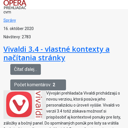
cvm
Správy
16. október 2020
Návštevy: 2783
Vivaldi 3.4 - vlastné kontexty a
načítania stránky
Čítať ďalej…
Počet komentárov:
2
Vývojári prehliadača Vivaldi prichádzajú s
novou verziou, ktorá posúva jeho
personalizáciu o úroveň vyššie. Vivaldi vo
verzií 3.4 totiž získava možnosť si
prispôsobiť aj kontextové ponuky pre listy,
záložky a bočný panel. Do spomínaných ponúk pre listy sa vrátila