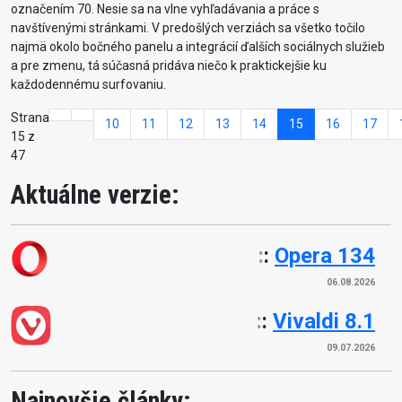
označením 70. Nesie sa na vlne vyhľadávania a práce s
navštívenými stránkami. V predošlých verziách sa všetko točilo
najmä okolo bočného panelu a integrácií ďalších sociálnych služieb
a pre zmenu, tá súčasná pridáva niečo k praktickejšie ku
každodennému surfovaniu.
Strana
10
11
12
13
14
15
16
17
15 z
47
Aktuálne verzie:
:
:
Opera 134
06.08.2026
:
:
Vivaldi 8.1
09.07.2026
Najnovšie články: