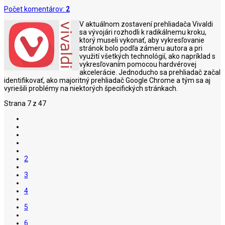
Počet komentárov:
2
V aktuálnom zostavení prehliadača Vivaldi
sa vývojári rozhodli k radikálnemu kroku,
ktorý museli vykonať, aby vykresľovanie
stránok bolo podľa zámeru autora a pri
využití všetkých technológií, ako napríklad s
vykresľovaním pomocou hardvérovej
akcelerácie. Jednoducho sa prehliadač začal
identifikovať, ako majoritný prehliadač Google Chrome a tým sa aj
vyriešili problémy na niektorých špecifických stránkach.
Strana 7 z 47
2
3
4
5
6