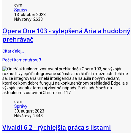
cvm
Správy
13. október 2023
Návštevy: 2633
Opera One 103 - vylepšená Aria a hudobný
prehrávač
Čítať ďalej…
Počet komentárov:
7
V aktuálnom zostavení prehliadača Opera 103, sa vývojári
rozhodli vylepšiť integrované súčasti a rozšíriť ich možnosti. Tešíme
sa, že integrovaná umelá inteligencia sa naučila novým veciam,
ktoré celkom dobre fungujú na konkurenčnom prehliadači Edge, ale
vývojári pridali k tomu aj vlastné nápady. Prehliadač beží na
aktuálnom zostavení Chromium 117...
cvm
Správy
30. august 2023
Návštevy: 2443
Vivaldi 6.2 - rýchlejšia práca s listami