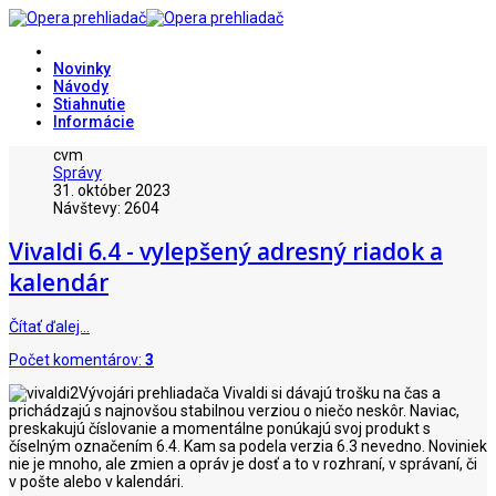
Novinky
Návody
Stiahnutie
Informácie
cvm
Správy
31. október 2023
Návštevy: 2604
Vivaldi 6.4 - vylepšený adresný riadok a
kalendár
Čítať ďalej…
Počet komentárov:
3
Vývojári prehliadača Vivaldi si dávajú trošku na čas a
prichádzajú s najnovšou stabilnou verziou o niečo neskôr. Naviac,
preskakujú číslovanie a momentálne ponúkajú svoj produkt s
číselným označením 6.4. Kam sa podela verzia 6.3 nevedno. Noviniek
nie je mnoho, ale zmien a opráv je dosť a to v rozhraní, v správaní, či
v pošte alebo v kalendári.