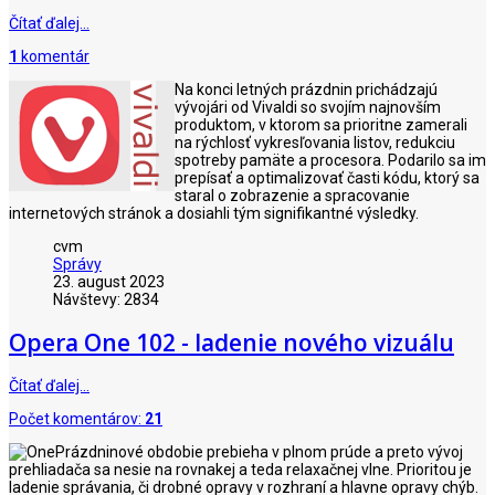
Čítať ďalej…
1
komentár
Na konci letných prázdnin prichádzajú
vývojári od Vivaldi so svojím najnovším
produktom, v ktorom sa prioritne zamerali
na rýchlosť vykresľovania listov, redukciu
spotreby pamäte a procesora. Podarilo sa im
prepísať a optimalizovať časti kódu, ktorý sa
staral o zobrazenie a spracovanie
internetových stránok a dosiahli tým signifikantné výsledky.
cvm
Správy
23. august 2023
Návštevy: 2834
Opera One 102 - ladenie nového vizuálu
Čítať ďalej…
Počet komentárov:
21
Prázdninové obdobie prebieha v plnom prúde a preto vývoj
prehliadača sa nesie na rovnakej a teda relaxačnej vlne. Prioritou je
ladenie správania, či drobné opravy v rozhraní a hlavne opravy chýb.