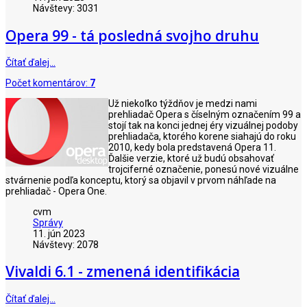
Návštevy: 3031
Opera 99 - tá posledná svojho druhu
Čítať ďalej…
Počet komentárov:
7
Už niekoľko týždňov je medzi nami
prehliadač Opera s číselným označením 99 a
stojí tak na konci jednej éry vizuálnej podoby
prehliadača, ktorého korene siahajú do roku
2010, kedy bola predstavená Opera 11.
Ďalšie verzie, ktoré už budú obsahovať
trojciferné označenie, ponesú nové vizuálne
stvárnenie podľa konceptu, ktorý sa objavil v prvom náhľade na
prehliadač - Opera One.
cvm
Správy
11. jún 2023
Návštevy: 2078
Vivaldi 6.1 - zmenená identifikácia
Čítať ďalej…