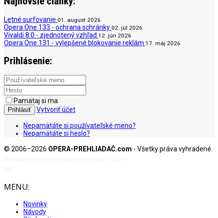
Najnovšie články:
Letné surfovanie
01. august 2026
Opera One 133 - ochrana schránky
02. júl 2026
Vivaldi 8.0 - zjednotený vzhľad
12. jún 2026
Opera One 131 - vylepšené blokovanie reklám
17. máj 2026
Prihlásenie:
Pamätaj si ma
Vytvoriť účet
Prihlásiť
Nepamätáte si používateľské meno?
Nepamätáte si heslo?
© 2006–2026
OPERA-PREHLIADAČ.com
- Všetky práva vyhradené.
20 rokov
slovenskej podpory prehliadača Opera.
[✉]
admin@opera-prehliadac.com
MENU:
Novinky
Návody