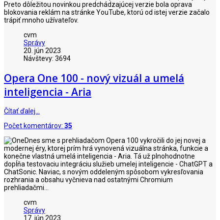
Preto dôležitou novinkou predchádzajúcej verzie bola oprava
blokovania reklám na stránke YouTube, ktorú od istej verzie začalo
trápiť mnoho užívateľov.
cvm
Správy
20. jún 2023
Návštevy: 3694
Opera One 100 - nový vizuál a umelá
inteligencia - Aria
Čítať ďalej…
Počet komentárov:
35
Dnes sme s prehliadačom Opera 100 vykročili do jej novej a
modernej éry, ktorej prím hrá vynovená vizuálna stránka, funkcie a
konečne vlastná umelá inteligencia - Aria. Tá už plnohodnotne
dopĺňa testovaciu integráciu služieb umelej inteligencie - ChatGPT a
ChatSonic. Naviac, s novým oddeleným spôsobom vykresľovania
rozhrania a obsahu vyčnieva nad ostatnými Chromium
prehliadačmi...
cvm
Správy
17. jún 2023