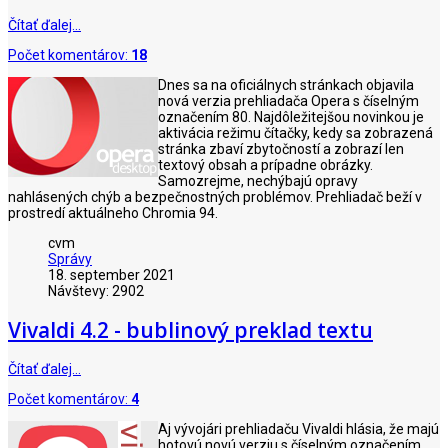
Čítať ďalej…
Počet komentárov:
18
Dnes sa na oficiálnych stránkach objavila
nová verzia prehliadača Opera s číselným
označením 80. Najdôležitejšou novinkou je
aktivácia režimu čítačky, kedy sa zobrazená
stránka zbaví zbytočností a zobrazí len
textový obsah a prípadne obrázky.
Samozrejme, nechýbajú opravy
nahlásených chýb a bezpečnostných problémov. Prehliadač beží v
prostredí aktuálneho Chromia 94.
cvm
Správy
18. september 2021
Návštevy: 2902
Vivaldi 4.2 - bublinový preklad textu
Čítať ďalej…
Počet komentárov:
4
Aj vývojári prehliadaču Vivaldi hlásia, že majú
hotovú novú verziu s číselným označením