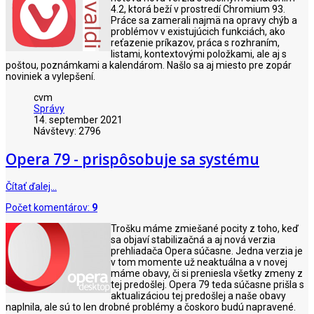
4.2, ktorá beží v prostredí Chromium 93.
Práce sa zamerali najmä na opravy chýb a
problémov v existujúcich funkciách, ako
reťazenie príkazov, práca s rozhraním,
listami, kontextovými položkami, ale aj s
poštou, poznámkami a kalendárom. Našlo sa aj miesto pre zopár
noviniek a vylepšení.
cvm
Správy
14. september 2021
Návštevy: 2796
Opera 79 - prispôsobuje sa systému
Čítať ďalej…
Počet komentárov:
9
Trošku máme zmiešané pocity z toho, keď
sa objaví stabilizačná a aj nová verzia
prehliadača Opera súčasne. Jedna verzia je
v tom momente už neaktuálna a v novej
máme obavy, či si preniesla všetky zmeny z
tej predošlej. Opera 79 teda súčasne prišla s
aktualizáciou tej predošlej a naše obavy
naplnila, ale sú to len drobné problémy a čoskoro budú napravené.