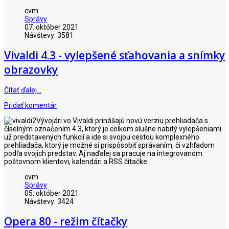
cvm
Správy
07. október 2021
Návštevy: 3581
Vivaldi 4.3 - vylepšené sťahovania a snímky
obrazovky
Čítať ďalej…
Pridať komentár
Vývojári vo Vivaldi prinášajú novú verziu prehliadača s
číselným označením 4.3, ktorý je celkom slušne nabitý vylepšeniami
už predstavených funkcií a ide si svojou cestou komplexného
prehliadača, ktorý je možné si prispôsobiť správaním, či vzhľadom
podľa svojich predstav. Aj naďalej sa pracuje na integrovanom
poštovnom klientovi, kalendári a RSS čítačke.
cvm
Správy
05. október 2021
Návštevy: 3424
Opera 80 - režim čítačky