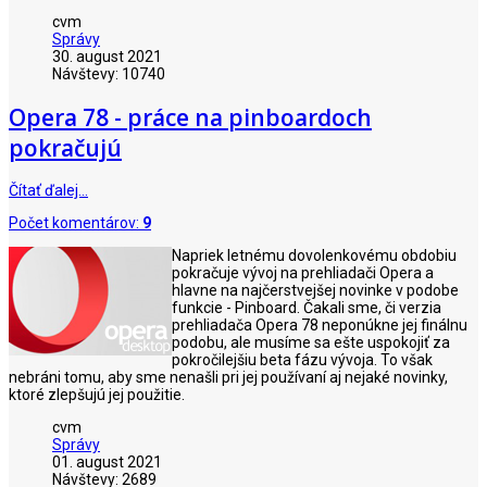
cvm
Správy
30. august 2021
Návštevy: 10740
Opera 78 - práce na pinboardoch
pokračujú
Čítať ďalej…
Počet komentárov:
9
Napriek letnému dovolenkovému obdobiu
pokračuje vývoj na prehliadači Opera a
hlavne na najčerstvejšej novinke v podobe
funkcie - Pinboard. Čakali sme, či verzia
prehliadača Opera 78 neponúkne jej finálnu
podobu, ale musíme sa ešte uspokojiť za
pokročilejšiu beta fázu vývoja. To však
nebráni tomu, aby sme nenašli pri jej používaní aj nejaké novinky,
ktoré zlepšujú jej použitie.
cvm
Správy
01. august 2021
Návštevy: 2689