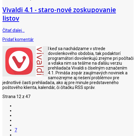
Vivaldi 4.1 - staro-nové zoskupovanie
listov
Čítať ďalej…
Pridať komentár
I keď sa nachádzame v strede
dovolenkového obdobia, tak podaktorí
programátori dovolenkujú zrejme pri počítači
a vďaka nim sa tešíme na ďalšiu verziu
prehliadača Vivaldi s číselným označením
4.1. Prináša zopár zaujímavých noviniek a
samozrejme aj riešení problémov pre
jednotlivé časti prehliadača, ako aj pre minule predstaveného
poštového klienta, kalendár, či čítačku RSS správ.
Strana 12 z 47
7