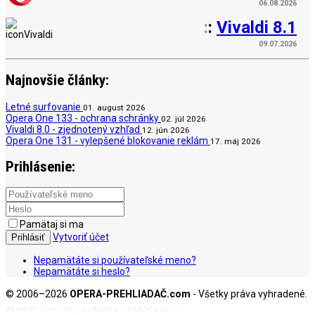
06.08.2026
:
:
Vivaldi 8.1
09.07.2026
Najnovšie články:
Letné surfovanie
01. august 2026
Opera One 133 - ochrana schránky
02. júl 2026
Vivaldi 8.0 - zjednotený vzhľad
12. jún 2026
Opera One 131 - vylepšené blokovanie reklám
17. máj 2026
Prihlásenie:
Pamätaj si ma
Vytvoriť účet
Prihlásiť
Nepamätáte si používateľské meno?
Nepamätáte si heslo?
© 2006–2026
OPERA-PREHLIADAČ.com
- Všetky práva vyhradené.
20 rokov
slovenskej podpory prehliadača Opera.