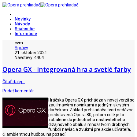
Novinky
Návody
Stiahnutie
Informácie
cvm
Správy
21. október 2021
Návštevy: 4404
Opera GX - integrovaná hra a svetlé farby
Čítať ďalej…
Pridať komentár
Hráčska Opera GX prichádza v novej verzií so
zaujímavými novinkami a jedným skrytým
darčekom. Základ prehliadača tvorí nedávno
predstavená Opera 80, pritom celé je to
zabalené do jednotného nastaviteľného
dizajnového obalu s množstvom drobných
funkcií naviac a zvukmi pre akcie užívateľa,
či ambientnou hudbou na pozadí.