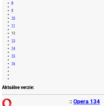
8
9
10
11
12
13
14
15
16
Aktuálne verzie:
:
:
Opera 134