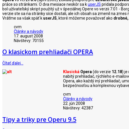
práce so stránkami. O dva mesiace neskôr sa k
userJS
pridala podpor
bol užívateľský skript použitý už v špeciálnej Opere vo verzii 7.01 -
verzie ste sa na stránky síce dostali, ale ich obsah sa zmenil na zm
Vráťme sa však späť k
userJS
, ktoré môžeme považovať ako
drobné,
cvm
Články a návody
17. august 2008
Návštevy: 70155
O klasickom prehliadači OPERA
Čítať ďalej…
Klasická
Opera
(do verzie
12.18
) j
nabitý prehliadač, rýchleho e-mailov
Opera, ako každý iný prehliadač, umo
bezpečnosťou a komplexnou vybave
cvm
Články a návody
22. jún 2008
Návštevy: 42387
Tipy a triky pre Operu 9.5