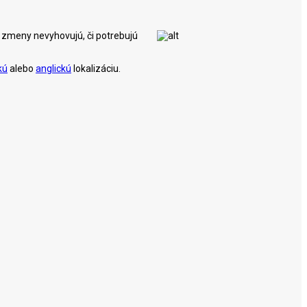
ým zmeny nevyhovujú, či potrebujú
kú
alebo
anglickú
lokalizáciu.