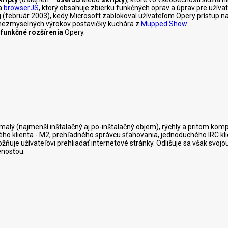
a
browserJS
, ktorý obsahuje zbierku funkčných oprav a úprav pre užívat
 Borg (február 2003), kedy Microsoft zablokoval užívateľom Opery prístu
es nezmyselných výrokov postavičky kuchára z
Mupped Show
...
 funkčné rozšírenia
Opery.
e malý (najmenší inštalačný aj po-inštalačný objem), rýchly a pritom ko
ého klienta - M2, prehľadného správcu sťahovania, jednoduchého IRC klie
žňuje užívateľovi prehliadať internetové stránky. Odlišuje sa však svoj
nosťou.