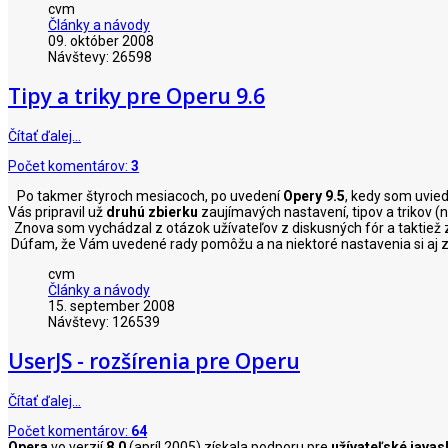
cvm
Články a návody
09. október 2008
Návštevy: 26598
Tipy a triky pre Operu 9.6
Čítať ďalej…
Počet komentárov:
3
Po takmer štyroch mesiacoch, po uvedení
Opery 9.5
, kedy som uvie
Vás pripravil už
druhú zbierku
zaujímavých nastavení, tipov a trikov (
Znova som vychádzal z otázok užívateľov z diskusných fór a taktiež z 
Dúfam, že Vám uvedené rady pomôžu a na niektoré nastavenia si aj 
cvm
Články a návody
15. september 2008
Návštevy: 126539
UserJS - rozšírenia pre Operu
Čítať ďalej…
Počet komentárov:
64
Opera
vo verzií
8.0
(apríl 2005) získala podporu pre
užívateľské javas