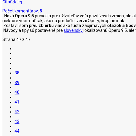
Čítať ďalej…
Počet komentárov:
5
Nová
Opera 9.5
priniesla pre užívateľov veľa pozitívnych zmien, ale a
niektoré veci mať tak, ako na predošlej verzii Opery, či úplne inak.
Zostavil som
prvú zbierku
viac ako tucta zaujímavých
otázok a tipov
Návody a tipy sú postavené pre
slovensky
lokalizovanú Operu 9.5, ale
Strana 47 z 47
38
39
40
41
42
43
44