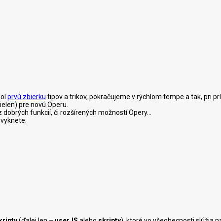
dol
prvú zbierku
tipov a trikov, pokračujeme v rýchlom tempe a tak, pri prí
nielen) pre novú Operu.
dobrých funkcií, či rozšírených možností Opery...
zvyknete.
kripty
(ďalej len –
userJS
alebo
skripty
), ktoré vo všeobecnosti slúžia 