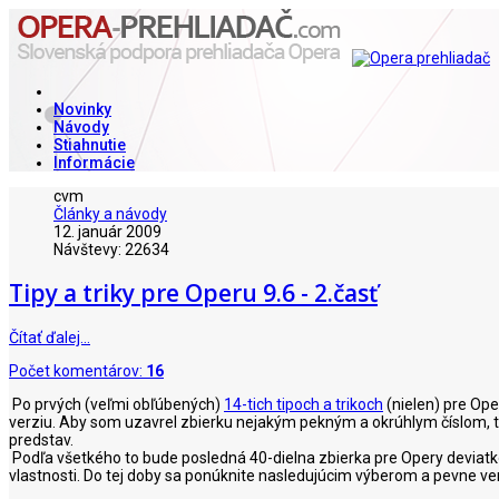
Novinky
Návody
Stiahnutie
Informácie
cvm
Články a návody
12. január 2009
Návštevy: 22634
Tipy a triky pre Operu 9.6 - 2.časť
Čítať ďalej…
Počet komentárov:
16
Po prvých (veľmi obľúbených)
14-tich tipoch a trikoch
(nielen) pre Ope
verziu. Aby som uzavrel zbierku nejakým pekným a okrúhlym číslom, t
predstav.
Podľa všetkého to bude posledná 40-dielna zbierka pre Opery deviatko
vlastnosti. Do tej doby sa ponúknite nasledujúcim výberom a pevne ve