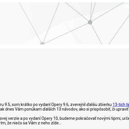
ru 9.5, som krátko po vydaní Opery 9.6, zverejnil ďalšiu zbierku
13-tich t
ak dnes Vám ponúkam ďalších 13 návodov, ako si prispôsobiť, či upravi
vej verzie a po vydaní Opery 10, budeme pokračovať novými tipmi, urče
rím, že niečo sa Vám z neho zíde...