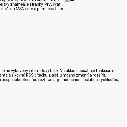
eľsky známejšie stránky. Prvý krát
p na stránku MSN.com a pomocou tejto
mplexne vybavený internetový balík. V základe obsahuje funkciami
nta a šikovnú RSS čítačku. Ďalej ju možno zmeniť a rozšíriť.
ou prispôsobiteľnosťou rozhrania, jednoduchou obsluhou, rýchlosťou,