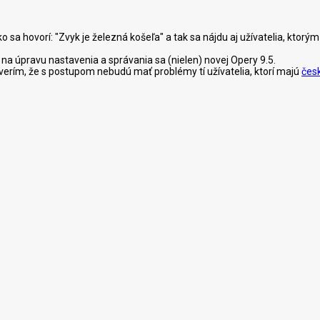
ko sa hovorí: "Zvyk je železná košeľa" a tak sa nájdu aj užívatelia, ktor
na úpravu nastavenia a správania sa (nielen) novej Opery 9.5.
 verím, že s postupom nebudú mať problémy tí užívatelia, ktorí majú
čes