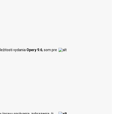
ležitosti vydania
Opery 9.6
, som pre
na úpravu správania, zobrazenia, či