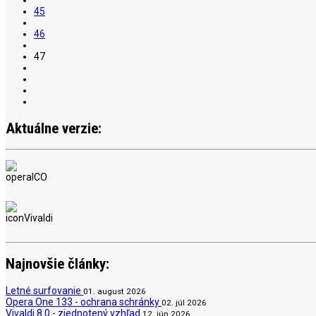
45
46
47
Aktuálne verzie:
Najnovšie články:
Letné surfovanie
01. august 2026
Opera One 133 - ochrana schránky
02. júl 2026
Vivaldi 8.0 - zjednotený vzhľad
12. jún 2026