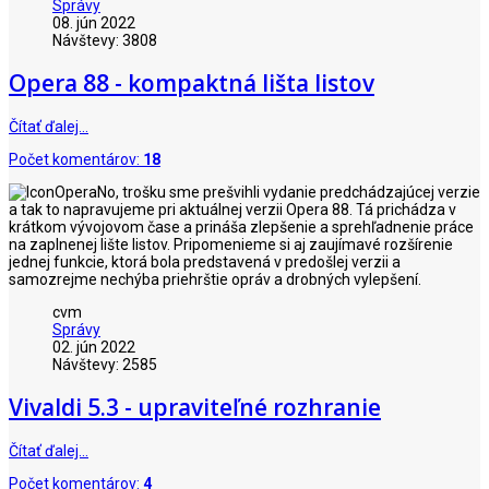
Správy
08. jún 2022
Návštevy: 3808
Opera 88 - kompaktná lišta listov
Čítať ďalej…
Počet komentárov:
18
No, trošku sme prešvihli vydanie predchádzajúcej verzie
a tak to napravujeme pri aktuálnej verzii Opera 88. Tá prichádza v
krátkom vývojovom čase a prináša zlepšenie a sprehľadnenie práce
na zaplnenej lište listov. Pripomenieme si aj zaujímavé rozšírenie
jednej funkcie, ktorá bola predstavená v predošlej verzii a
samozrejme nechýba priehrštie opráv a drobných vylepšení.
cvm
Správy
02. jún 2022
Návštevy: 2585
Vivaldi 5.3 - upraviteľné rozhranie
Čítať ďalej…
Počet komentárov:
4