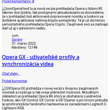
Počet komentárov:
3
I keď tu je nová verzia prehliadača Opera s číslom 85
takmer dva týždne, tak postupnými aktualizáciami sa dozvedáme,
že v prehliadači boli aktivované pripravované novinky a čoskoro sa
dočkáme aj aktivácie natívnej krypto-peňaženky. Tá je už doménou
samostatného prehliadača Opera Crypto. Zaujímavé veci sa začínajú
diať už aj v adresnom riadku...
cvm
Správy
31. marec 2022
Návštevy: 12148
Opera GX - užívateľské profily a
synchronizácia videa
Čítať ďalej…
Pridať komentár
Opera GX prichádza v novej verzií s dvojicou zaujímavých
noviniek a rozširuje si tak svoje jedinečné možnosti. Aktuálnym
základom je prehliadač Opera 84, ktorý je obohatený o jedinečné
funkcie, ako GX Control, GX Corner a GX Cleaner a po novom pribudla
aj synchronizácia farebného nastavenia so zariadeniami Logitech G
Lightsync RGB.