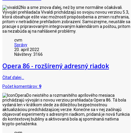
No a sme znova ďalej, než by sme normálne očakávali.
Vývojári prehliadača Vivaldi prichádzajú so svojou novou verziou 5.3,
ktorá obsahuje ešte viac možností prispôsobenia a zmien rozhrania,
pritom v netradične prehľadom zobrazení. Samozrejme, neustále sa
pracuje s pripravovaným integrovaným kalendárom a poštou, pritom
sa nezabúda aj na nahlásené problémy.
cvm
Správy
20. apríl 2022
Návštevy: 3166
Opera 86 - rozšírený adresný riadok
Čítať ďalej…
Počet komentárov:
9
Do neistého a rozmanitého aprílového mesiaca
prichádzajú vývojári s novou verziou prehliadača Opera 86. Tá bola
vydaná len v krátkom slede za dôležitou bezpečnostnou
aktualizáciou predchádzajúcej verzie. Konečne sa v nej začínajú
objavovať experimenty s adresným riadkom, pridaná je nová funkcia
do kontextovej bubliny a aktivovaná bola aj spomínaná natívna
krypto-peňaženka.
cvm