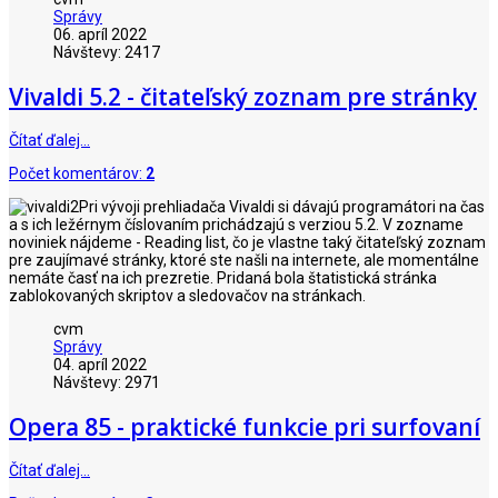
Správy
06. apríl 2022
Návštevy: 2417
Vivaldi 5.2 - čitateľský zoznam pre stránky
Čítať ďalej…
Počet komentárov:
2
Pri vývoji prehliadača Vivaldi si dávajú programátori na čas
a s ich ležérnym číslovaním prichádzajú s verziou 5.2. V zozname
noviniek nájdeme - Reading list, čo je vlastne taký čitateľský zoznam
pre zaujímavé stránky, ktoré ste našli na internete, ale momentálne
nemáte časť na ich prezretie. Pridaná bola štatistická stránka
zablokovaných skriptov a sledovačov na stránkach.
cvm
Správy
04. apríl 2022
Návštevy: 2971
Opera 85 - praktické funkcie pri surfovaní
Čítať ďalej…