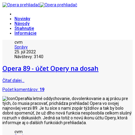
Novinky
Návody
Stiahnutie
Informácie
cvm
Správy
25. júl 2022
Návštevy: 3140
Opera 89 - účet Opery na dosah
Čítať ďalej…
Počet komentárov:
19
Na letné oddychovanie, dovolenkovanie a aj prácu pre
tých, čo musia pracovať, prichádza prehliadač Opera vo svojej
najnovšej verzii 89. Je tu síce s nami zopár týždňov a tak by bolo
dobré spomenúť, že už dlho nová funkcia nespôsobila celkom slušný
rozruch v diskusiách. Jedná sa totiž o novú ikonu účtu Opery, ktorá
informuje aj o ďalších funkciách prehliadača.
cvm