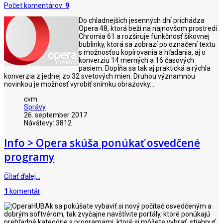
Počet komentárov:
9
Do chladnejších jesenných dní prichádza
Opera 48, ktorá beží na najnovšom prostredí
Chromia 61 a rozširuje funkčnosť šikovnej
bublinky, ktorá sa zobrazí po označení textu
s možnosťou kopírovania a hľadania, aj o
konverziu 14 merných a 16 časových
pasiem. Dopĺňa sa tak aj praktická a rýchla
konverzia z jednej zo 32 svetových mien. Druhou významnou
novinkou je možnosť vyrobiť snímku obrazovky...
cvm
Správy
26. september 2017
Návštevy: 3812
Info > Opera skúša ponúkať osvedčené
programy
Čítať ďalej…
1
komentár
Ak sa pokúšate vybaviť si nový počítač osvedčeným a
dobrým softvérom, tak zvyčajne navštívite portály, ktoré ponúkajú
prehľadné kategórie s programami, ktoré si môžete vybrať, stiahnuť