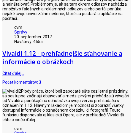
a nainštalovať. Problémom je, ak sa tam okrem odkazov nachádza
množstvo falošných a reklamných odkazov alebo portál ponúka
nejaké svoje univerzálne riešenie, ktoré sa postará o aplikácie na
počítači...
cvm
Správy
20. september 2017
Návštevy: 4655
Vivaldi 1.12 - prehľadnejšie sťahovanie a
informácie o obrázkoch
Čítať ďalej…
Počet komentárov:
3
Plody práce, ktoré boli započaté ešte cez letné prázdniny,
sa postupne začínajú objavovať a medzi prvými prichádzajú vývojári
od Vivaldi a ponúkajú na ochutnávku svoju verziu prehliadača s
označením 1.12. Hlavným lákadlom je možnosť si zobraziť všetky
dostupné informácie o označenom obrázku, či fotografií. Touto
funkciou disponovala aj klasická Opera, ale v prehliadači Vivaldi šli
ešte o niečo ďalej...
cvm