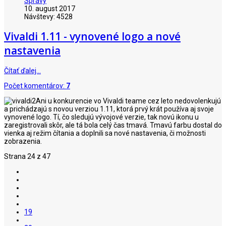
Správy
10. august 2017
Návštevy: 4528
Vivaldi 1.11 - vynovené logo a nové
nastavenia
Čítať ďalej…
Počet komentárov:
7
Ani u konkurencie vo Vivaldi teame cez leto nedovolenkujú
a prichádzajú s novou verziou 1.11, ktorá prvý krát používa aj svoje
vynovené logo. Tí, čo sledujú vývojové verzie, tak novú ikonu u
zaregistrovali skôr, ale tá bola celý čas tmavá. Tmavú farbu dostal do
vienka aj režim čítania a doplnili sa nové nastavenia, či možnosti
zobrazenia.
Strana 24 z 47
19