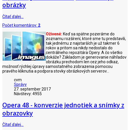
obrázky
Čítať ďalej…
Počet komentárov:
2
Oživené:
Keď sa spätne pozeráme do
zoznamu rozšírení, ktoré sme tu predstavili,
tak jednému z najstarších je už takmer 6
rokov a pritom sa nikdy nedostalo do
centrálneho repozitára Opery. A čo všetko
dokáže? Základom je generovanie náhľadov
obrázku prechodom len cez jeho odkaz,
možnosť rýchlej úpravy samostatného zobrazenia pomocou
pravého kliknutia a podpora stovky obrázkových serverov...
cvm
Správy
27. september 2017
Návštevy: 4955
Opera 48 - konverzie jednotiek a snímky z
obrazovky
Čítať ďalej…