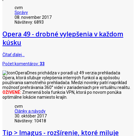
cvm
Správy
08. november 2017
Návštevy: 6893
Opera 49 - drobné vylepšenia v každom
kúsku
Čítať ďalej…
Počet komentárov:
33
Dnes prichádza v poradí už 49 verzia prehliadača
Opera, ktorá sľubuje vylepšenia interných funkcií a aj spôsobu
používania samotného prehliadača. Medzi novinky patrí napríklad
možnosť prehrávania 360° videí v zariadeniach pre virtuálnu realitu.
OŽIVENÉ:
Zmenená bola funkcia VPN, ktorá po novom ponúka
optimálne lokácie namiesto krajín.
cvm
Články a návody
30. október 2017
Návštevy: 10418
Tip > Imagus - rozšírenie, ktoré miluje