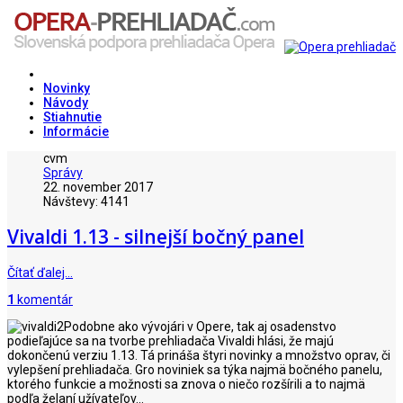
Novinky
Návody
Stiahnutie
Informácie
cvm
Správy
22. november 2017
Návštevy: 4141
Vivaldi 1.13 - silnejší bočný panel
Čítať ďalej…
1
komentár
Podobne ako vývojári v Opere, tak aj osadenstvo
podieľajúce sa na tvorbe prehliadača Vivaldi hlási, že majú
dokončenú verziu 1.13. Tá prináša štyri novinky a množstvo oprav, či
vylepšení prehliadača. Gro noviniek sa týka najmä bočného panelu,
ktorého funkcie a možnosti sa znova o niečo rozšírili a to najmä
podľa želaní užívateľov...