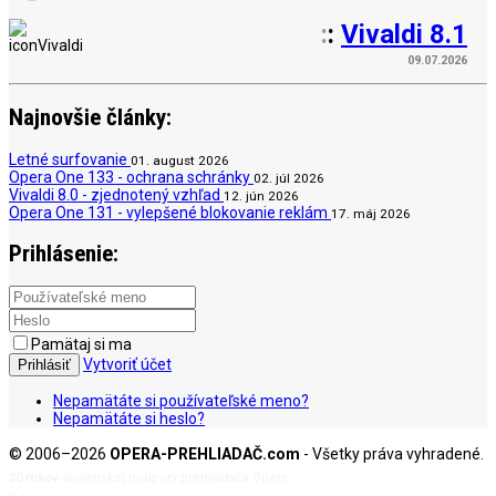
:
:
Vivaldi 8.1
09.07.2026
Najnovšie články:
Letné surfovanie
01. august 2026
Opera One 133 - ochrana schránky
02. júl 2026
Vivaldi 8.0 - zjednotený vzhľad
12. jún 2026
Opera One 131 - vylepšené blokovanie reklám
17. máj 2026
Prihlásenie:
Pamätaj si ma
Vytvoriť účet
Prihlásiť
Nepamätáte si používateľské meno?
Nepamätáte si heslo?
© 2006–2026
OPERA-PREHLIADAČ.com
- Všetky práva vyhradené.
20 rokov
slovenskej podpory prehliadača Opera.