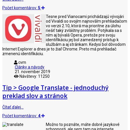
Počet komentárov:
5
Tesne pred Vianocami prichádzajú vývojári
od Vivaldi so svojím najnovším prehliadačom
vo verzii 2.10, ktorá ma prioritne za úlohu
riešiť taký zvláštny problém. Potýkala sa s
ním aj bývalá Opera, pretože pre svoju
identifikáciu jej bol zamedzený prístup k
službám a aj stránkam. Kedysi bol dôvodom
Internet Explorer a dnes je to žiaľ Chrome. Preto má prehliadač
zmenenú identifikáciu.
cvm
Články a návody
21. november 2019
Návštevy: 11250
Tip > Google Translate - jednoduchý
preklad slov a stránok
Čítať ďalej…
Počet komentárov:
4
Možno to poznáte, máte dobré jazykové
schopnosti, ale sem tam na internete