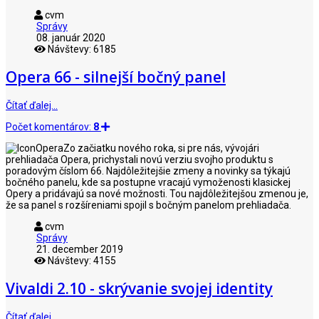
cvm
Správy
08. január 2020
Návštevy: 6185
Opera 66 - silnejší bočný panel
Čítať ďalej…
Počet komentárov:
8
Zo začiatku nového roka, si pre nás, vývojári
prehliadača Opera, prichystali novú verziu svojho produktu s
poradovým číslom 66. Najdôležitejšie zmeny a novinky sa týkajú
bočného panelu, kde sa postupne vracajú vymoženosti klasickej
Opery a pridávajú sa nové možnosti. Tou najdôležitejšou zmenou je,
že sa panel s rozšíreniami spojil s bočným panelom prehliadača.
cvm
Správy
21. december 2019
Návštevy: 4155
Vivaldi 2.10 - skrývanie svojej identity
Čítať ďalej…