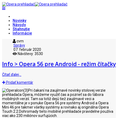
Novinky
Návody
Stiahnutie
Informácie
cvm
Správy
07. február 2020
Návštevy: 3530
Info > Opera 56 pre Android - režim čítačky
Čítať ďalej…
Pridať komentár
Pri čakaní na zaujímavé novinky stolovej verzie
prehliadača Opera, môžeme využiť čas a pozrieť sa do tábora
mobilných verzií. Tam sa totiž dejú tiež zaujímavé veci a
momentálne je v ponuke Opera 56 pre systémy Android a Opera
Mini 46 pre takmer všetky systémy a rovnako aj originálna Opera
Touch 2.2.Dohromady tieto mobilné prehliadače pravidelne používa
viac ako 230 miliónov surfujúcich.