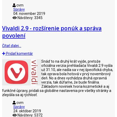
cvm
Správy
04. november 2019
Návštevy: 3345
Vivaldi 2.9 - rozšírenie ponúk a správa
povolení
Čítať ďalej…
Pridať komentár
Snáď to na druhý krát vyjde, pretože
oficiálna verzia prehliadača Vivaldi 2.9 vyšla
už 31.10, ale našla sa v nej špecifická chyba,
tak oprava bola hotová v prvý novembrový
deň. No a dnes vychádza druhá opravná
verzia, tak dúfame, že bude finálna.
Základom noviniek tvoria kozmetické a aj
funkčné úpravy, pridali sa globálne nastavenia pre všetky stránky a
zlepšila sa aj rýchlosť.
cvm
Správy
24. október 2019
Návštevy: 5372