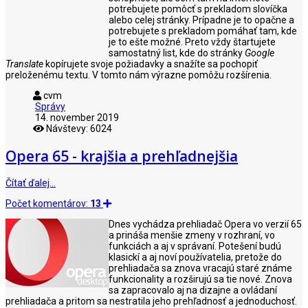
potrebujete pomôcť s prekladom slovíčka
alebo celej stránky. Prípadne je to opačne a
potrebujete s prekladom pomáhať tam, kde
je to ešte možné. Preto vždy štartujete
samostatný list, kde do stránky
Google
Translate
kopírujete svoje požiadavky a snažíte sa pochopiť
preloženému textu. V tomto nám výrazne pomôžu rozšírenia.
cvm
Správy
14. november 2019
Návštevy: 6024
Opera 65 - krajšia a prehľadnejšia
Čítať ďalej…
Počet komentárov:
13
Dnes vychádza prehliadač Opera vo verzií 65
a prináša menšie zmeny v rozhraní, vo
funkciách a aj v správaní. Potešení budú
klasickí a aj noví používatelia, pretože do
prehliadača sa znova vracajú staré známe
funkcionality a rozširujú sa tie nové. Znova
sa zapracovalo aj na dizajne a ovládaní
prehliadača a pritom sa nestratila jeho prehľadnosť a jednoduchosť.