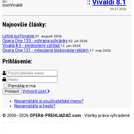
:
:
Vivaldi 8.1
09.07.2026
Najnovšie články:
Letné surfovanie
01. august 2026
Opera One 133 - ochrana schránky
02. júl 2026
Vivaldi 8.0 - zjednotený vzhľad
12. jún 2026
Opera One 131 - vylepšené blokovanie reklám
17. máj 2026
Prihlásenie:
Pamätaj si ma
Vytvoriť účet
Prihlásiť
Nepamätáte si používateľské meno?
Nepamätáte si heslo?
© 2006–2026
OPERA-PREHLIADAČ.com
- Všetky práva vyhradené.
20 rokov
slovenskej podpory prehliadača Opera.
[✉]
admin@opera-prehliadac.com