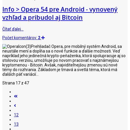
Info > Opera 54 pre Android - vynovený
vzhľad a pribudol aj Bitcoin
Čítať ďalej…
Počet komentárov:
2
Prehliadač Opera, pre mobilný systém Android, sa
neustále mení a dopĺňa sa o nové funkcie a ďalšie možnosti. Veď
napríklad jeho jedinečná krypto-peňaženka, ktorá spolupracuje aj so
stolovou verziou, umožňuje po novom pracovať s najznámejšou
kryptomenou - Bitcoin. Avšak, najviditeľnejšou zmenou sú nové
témy do rozhrania. Základom je tmavá a svetlá téma, ktorá má
ďalších päť variácií...
Strana 17 z 47
12
13