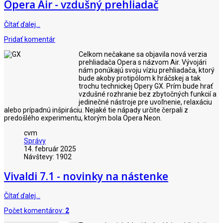
Opera Air - vzdušný prehliadač
Čítať ďalej…
Pridať komentár
Celkom nečakane sa objavila nová verzia
prehliadača Opera s názvom Air. Vývojári
nám ponúkajú svoju víziu prehliadača, ktorý
bude akoby protipólom k hráčskej a tak
trochu technickej Opery GX. Prím bude hrať
vzdušné rozhranie bez zbytočných funkcií a
jedinečné nástroje pre uvoľnenie, relaxáciu
alebo prípadnú inšpiráciu. Nejaké tie nápady určite čerpali z
predošlého experimentu, ktorým bola Opera Neon.
cvm
Správy
14. február 2025
Návštevy: 1902
Vivaldi 7.1 - novinky na nástenke
Čítať ďalej…
Počet komentárov:
2