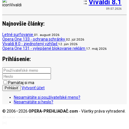
:
:
Vivaldi 8.1
09.07.2026
Najnovšie články:
Letné surfovanie
01. august 2026
Opera One 133 - ochrana schránky
02. júl 2026
Vivaldi 8.0 - zjednotený vzhľad
12. jún 2026
Opera One 131 - vylepšené blokovanie reklám
17. máj 2026
Prihlásenie:
Pamätaj si ma
Vytvoriť účet
Prihlásiť
Nepamätáte si používateľské meno?
Nepamätáte si heslo?
© 2006–2026
OPERA-PREHLIADAČ.com
- Všetky práva vyhradené.
20 rokov
slovenskej podpory prehliadača Opera.
[✉]
admin@opera-prehliadac.com