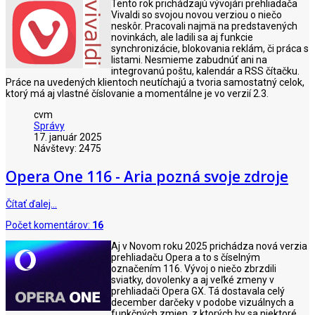
Tento rok prichádzajú vývojári prehliadača
Vivaldi so svojou novou verziou o niečo
neskôr. Pracovali najmä na predstavených
novinkách, ale ladili sa aj funkcie
synchronizácie, blokovania reklám, či práca s
listami. Nesmieme zabudnúť ani na
integrovanú poštu, kalendár a RSS čítačku.
Práce na uvedených klientoch neutíchajú a tvoria samostatný celok,
ktorý má aj vlastné číslovanie a momentálne je vo verzií 2.3.
cvm
Správy
17. január 2025
Návštevy: 2475
Opera One 116 - Aria pozná svoje zdroje
Čítať ďalej…
Počet komentárov:
16
Aj v Novom roku 2025 prichádza nová verzia
prehliadaču Opera a to s číselným
označením 116. Vývoj o niečo zbrzdili
sviatky, dovolenky a aj veľké zmeny v
prehliadači Opera GX. Tá dostavala celý
december darčeky v podobe vizuálnych a
funkčných zmien, z ktorých by sa niektoré