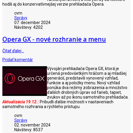
hodili aj do konzervatívnejšej verzie prehliadača Opera.
cvm
Správy
07. december 2024
Návštevy: 4202
Opera GX - nové rozhranie a menu
Čítať ďalej…
Pridať komentár
Vývojári prehliadača Opera GX, ktorá je
určená predovšetkým hráčom a aj mladšej
generácií, predstavili vynovený vzhľad,
funkcie a aj položky menu. Nový vzhľad
ponúka dva režimy zobrazenia a množstvo
ďalších drobných úprav od farieb, tapiet,
zvukov až po ikonu samotného prehliadača.
Aktualizácia 19.12.:
Pribudli ďalšie možnosti v nastaveniach
samotného rozhrania a rýchleho prístupu.
cvm
Správy
02. november 2024
Návštevy: 8537