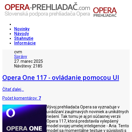
Novinky
Návody
Stiahnutie
Informácie
cvm
Správy
27. marec 2025
Návštevy: 2185
Opera One 117 - ovládanie pomocou UI
Čítať ďalej…
Počet komentárov:
7
Vývoj prehliadača Opera sa vyznačuje v
uvádzaní zaujímavých noviniek a unikátnych
riešení. Tak tomu je aj pri súčasnej verzii
Opera 117, ktorá predstavila vylepšený
model svojej umelej inteligencie - Aria. Tento
model sa momentálne testuje v súvislosti s