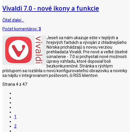
Vivaldi 7.0 - nové ikony a funkcie
Čítať ďalej…
Počet komentárov:
3
Jeseň sa nám ukazuje ešte v teplých a
hrejivých farbách a vývojári z chladnejšieho
Nórska prichádzajú s novou verziou
prehliadača Vivaldi. Pre nové a veľké číselné
označenie - 7.0 si prichystali nové možnosti
úpravy vzhľadu, ktoré doposiaľ boli
bezkonkurenčné. Stránka s rýchlym
prístupom sa rozšírila o novú konfigurovateľnú obrazovku a novinky
sa nájdu v integrovanom poštovom, či RSS klientovi.
Strana 4 z 47
1
2