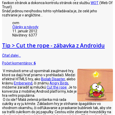
favikon stránok a dokonca kontrolu stránok cez službu
WOT
(Web Of
Trust).
Snáď jedinou nevýhodou tohto vyhľadávača je, že celé jeho
rozhranie je v angličtine...
cvm
Články a návody
11. január 2012
Návštevy: 6377
Tip > Cut the rope - zábavka z Androidu
Čítať ďalej…
Počet komentárov:
6
V minulosti sme už spomínali zaujímavé hry,
ktoré sa dajú hrať priamo v prehliadači. Medzi
efektné HTML5 hry, ako
Biolab Disaster
, alebo
krásnu
Emberwind
, či známu
Angry Birds
,
môžeme zaradiť aj milučkú
Cut the rope
. Je to
konverzia z mobilnej Android platformy, kde je
hra veľmi populárna.
O čo ide? Malá zelená príšerka má rada
cukríky a vy ju kŕmite. Základom hry je strihanie špagátikov vo
vhodnom okamihu, či odfúkavanie a praskanie bubliniek tak, aby ste
sa trafili cukríkom do jej papuľky. Cestou ešte zbierate hviezdičky na