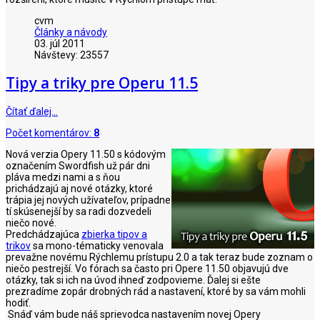
cvm
Články a návody
03. júl 2011
Návštevy: 23557
Tipy a triky pre Operu 11.5
Čítať ďalej…
Počet komentárov:
8
Nová verzia Opery 11.50 s kódovým
označením Swordfish už pár dni
pláva medzi nami a s ňou
prichádzajú aj nové otázky, ktoré
trápia jej nových užívateľov, prípadne
tí skúsenejší by sa radi dozvedeli
niečo nové.
Predchádzajúca
zbierka tipov a
trikov
sa mono-tématicky venovala
prevažne novému Rýchlemu prístupu 2.0 a tak teraz bude zoznam o
niečo pestrejší. Vo fórach sa často pri Opere 11.50 objavujú dve
otázky, tak si ich na úvod ihneď zodpovieme. Ďalej si ešte
prezradíme zopár drobných rád a nastavení, ktoré by sa vám mohli
hodiť.
Snáď vám bude náš sprievodca nastavením novej Opery