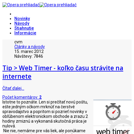
Novinky
Návody
Stiahnutie
Informácie
cvm
Články a návody
15. marec 2012
Návštevy: 7846
Tip > Web Timer - koľko času strávite na
internete
Čítať ďalej…
Počet komentárov:
2
Istotne to poznáte. Len si prečítať novú poštu,
ešte jedným očkom mrknúť na čerstvé
spravodajstvo a popritom si pozrieť novinky v
obľúbenom elektronickom obchode a zrazu 2
hodiny zmiznú a vykonaná skutočná práca je
nulová.
Nie nie, nemáme pre vás liek, ale ponúkame