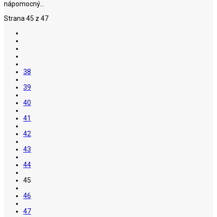
nápomocný...
Strana 45 z 47
38
39
40
41
42
43
44
45
46
47