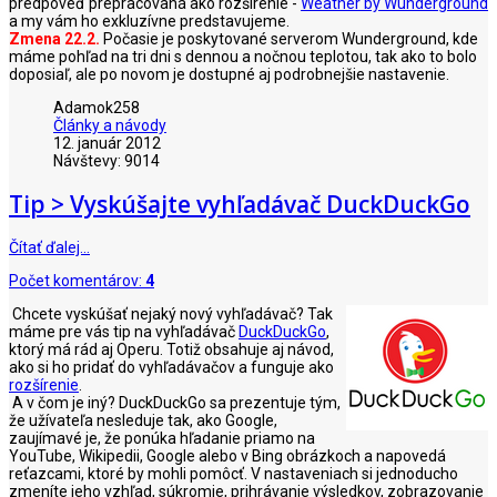
predpoveď prepracovaná ako rozšírenie -
Weather by Wunderground
a my vám ho exkluzívne predstavujeme.
Zmena 22.2.
Počasie je poskytované serverom Wunderground, kde
máme pohľad na tri dni s dennou a nočnou teplotou, tak ako to bolo
doposiaľ, ale po novom je dostupné aj podrobnejšie nastavenie.
Adamok258
Články a návody
12. január 2012
Návštevy: 9014
Tip > Vyskúšajte vyhľadávač DuckDuckGo
Čítať ďalej…
Počet komentárov:
4
Chcete vyskúšať nejaký nový vyhľadávač? Tak
máme pre vás tip na vyhľadávač
DuckDuckGo
,
ktorý má rád aj Operu. Totiž obsahuje aj návod,
ako si ho pridať do vyhľadávačov a funguje ako
rozšírenie
.
A v čom je iný? DuckDuckGo sa prezentuje tým,
že užívateľa nesleduje tak, ako Google,
zaujímavé je, že ponúka hľadanie priamo na
YouTube, Wikipedii, Google alebo v Bing obrázkoch a napovedá
reťazcami, ktoré by mohli pomôcť. V nastaveniach si jednoducho
zmeníte jeho vzhľad, súkromie, prihrávanie výsledkov, zobrazovanie