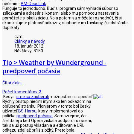
riešenie -
AM-DeadLink
.
Funguje to jednoducho. Buď si program sám vyhľadá súbor so
záložkami a adresár s ikonami alebo mu pomocou nastavenia
pomôžete s lokalizáciou. No a potom sa môžete rozhodnúť, či si
skontrolujete platnosť odkazov, stiahnete im favikony, či odstránite
duplikáty.
cvm
Články a návody
18. január 2012
Návštevy: 8150
Tip > Weather by Wunderground -
predpoveď počasia
Čítať ďalej…
Počet komentárov:
3
Kedysi
sme sa zaoberali
možnosťami si spestriť
Rýchly prístup niečim iným ako len odkazom na
obľúbenú stránku. Pionierom v tomto bol český
užívateľ
BS-Harou
, ktorý implementoval do
políčka
predpoveď počasia
. Samozrejme, čas
šiel ďalej a keď Opera získala podporu rozšírení,
tak sa už postup vkladania a editovanie URL
odkazu zdal až príliš zložitý. Preto bola