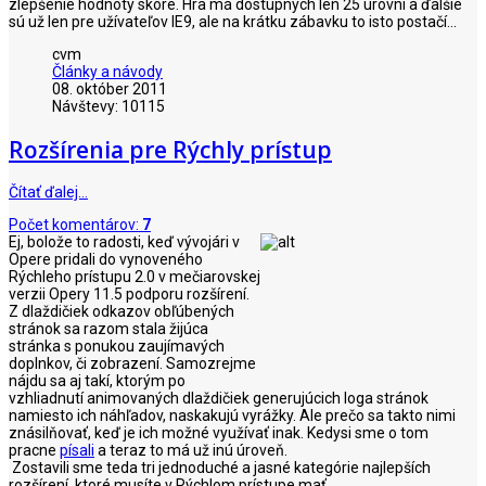
zlepšenie hodnoty skóre. Hra má dostupných len 25 úrovní a ďalšie
sú už len pre užívateľov IE9, ale na krátku zábavku to isto postačí...
cvm
Články a návody
08. október 2011
Návštevy: 10115
Rozšírenia pre Rýchly prístup
Čítať ďalej…
Počet komentárov:
7
Ej, bolože to radosti, keď vývojári v
Opere pridali do vynoveného
Rýchleho prístupu 2.0 v mečiarovskej
verzii Opery 11.5 podporu rozšírení.
Z dlaždičiek odkazov obľúbených
stránok sa razom stala žijúca
stránka s ponukou zaujímavých
doplnkov, či zobrazení. Samozrejme
nájdu sa aj takí, ktorým po
vzhliadnutí animovaných dlaždičiek generujúcich loga stránok
namiesto ich náhľadov, naskakujú vyrážky. Ale prečo sa takto nimi
znásilňovať, keď je ich možné využívať inak. Kedysi sme o tom
pracne
písali
a teraz to má už inú úroveň.
Zostavili sme teda tri jednoduché a jasné kategórie najlepších
rozšírení, ktoré musíte v Rýchlom prístupe mať.