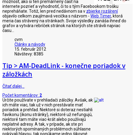
možnosť, ako si ten premárnený časť na
internete pozrieť a vyhodnotiť, či to s tým Facebookom trošku
nepreháňate. Totiž, len pred nedávnom sa v
zbierke rozšírení
objavilo celkom zaujímavá vecička s názvom -
Web Timer
, ktorá
meria čas strávený na stránkach. Svoje výsledky zanáša ihneď do
grafov a vytvára rebríček stránok na ktorých ste strávili najviac
času...
cvm
Články a návody
15. február 2012
Návštevy: 8385
Tip > AM-DeadLink - konečne poriadok v
záložkách
Čítať ďalej…
Počet komentárov:
2
Určite používate v prehliadači záložky. Avšak, ak
ich máte viac, tak už v nich prestávate mať
poriadok a prehľad. Niektoré si doteraz nestiahli
favikonu (ikonu stránky), niektoré už nefungujú,
niektoré tam máte viac-krát alebo používajú
neplatné adresy. A tak, v prípade, ak ste pri
niektorých spomínaných problémoch súhlasne
pokývali hlavou, tak ponúkame jedno šikovné