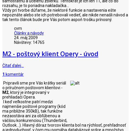
samostatnú a ucelenú zbierku. Tentokrát je ich len 11, ale čo do
rozsahu, je to poriadna nakladačka...
Vždy pri tvorbe dúfame, že niektoré funkcie a nastavenia ešte
nepoznáte alebo ste ich potrebovali vedieť, ale nikde nenašli návod a
tak tento článok bude pre Vás potom aspoň trošku prínosný.
cvm
Články a návody
24. máj 2009
Návštevy: 14765
M2 - poštový klient Opery - úvod
Čítať ďalej…
1
komentár
Pripravili sme pre Vás krátky seriál
o príručnom poštovom klientovi -
M2
, ktorý je integrovaný v
prehliadači Opera.
I keď veľkostne patrí medzi
najmenšie poštové programy (kód
ma približne 350kB), tak funkčne
nezaostáva ani za obľúbenou a
väčšou konkurenciou (Thunderbird,
Outlook...). Hlavný dôraz tvorcov klienta bol na rýchlosť, prehľadnosť
a jednoduchosť, v čom mu pomáha databázové srdce a množstvo