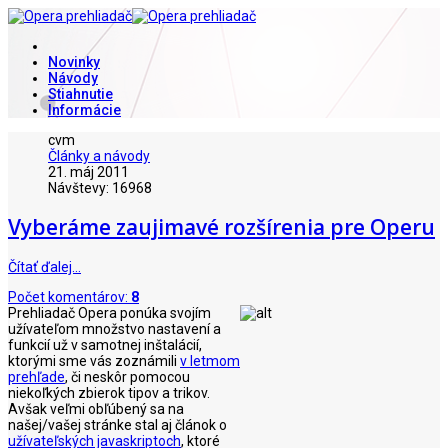
Novinky
Návody
Stiahnutie
Informácie
cvm
Články a návody
21. máj 2011
Návštevy: 16968
Vyberáme zaujimavé rozšírenia pre Operu
Čítať ďalej…
Počet komentárov:
8
Prehliadač Opera ponúka svojím
užívateľom množstvo nastavení a
funkcií už v samotnej inštalácií,
ktorými sme vás zoznámili
v letmom
prehľade
, či neskôr pomocou
niekoľkých zbierok tipov a trikov
.
Avšak veľmi obľúbený sa na
našej/vašej stránke stal aj článok o
užívateľských javaskriptoch
, ktoré