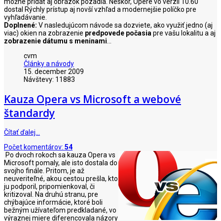
možné pridať aj obrázok pozadia. Neskôr, Opere vo verzií 10.60
dostal Rýchly prístup aj novší vzhľad a modernejšie políčko pre
vyhľadávanie.
Doplnené:
V nasledujúcom návode sa dozviete, ako využiť jedno (aj
viac) okien na zobrazenie
predpovede počasia
pre vašu lokalitu a aj
zobrazenie dátumu s meninami
...
cvm
Články a návody
15. december 2009
Návštevy: 11883
Kauza Opera vs Microsoft a webové
štandardy
Čítať ďalej…
Počet komentárov:
54
Po dvoch rokoch sa kauza Opera vs
Microsoft pomaly, ale isto dostala do
svojho finále. Pritom, je až
neuveriteľné, akou cestou prešla, kto
ju podporil, pripomienkoval, či
kritizoval. Na druhú stranu, pre
chýbajúce informácie, ktoré boli
bežným užívateľom predkladané, vo
výraznej miere diferencovala názory