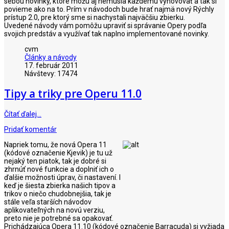
sebou novinky, ktoré môžu aj nemusia každému vyhovovať a tak si
povieme ako na to. Prím v návodoch bude hrať najmä nový Rýchly
prístup 2.0, pre ktorý sme si nachystali najväčšiu zbierku.
Uvedené návody vám pomôžu upraviť si správanie Opery podľa
svojich predstáv a využívať tak naplno implementované novinky.
cvm
Články a návody
17. február 2011
Návštevy: 17474
Tipy a triky pre Operu 11.0
Čítať ďalej…
Pridať komentár
Napriek tomu, že nová Opera 11
(kódové označenie Kjevik) je tu už
nejaký ten piatok, tak je dobré si
zhrnúť nové funkcie a doplniť ich o
ďalšie možnosti úprav, či nastavení. I
keď je šiesta zbierka našich tipov a
trikov o niečo chudobnejšia, tak je
stále veľa starších návodov
aplikovateľných na novú verziu,
preto nie je potrebné sa opakovať.
Prichádzajúca Opera 11.10 (kódové označenie Barracuda) si vyžiada