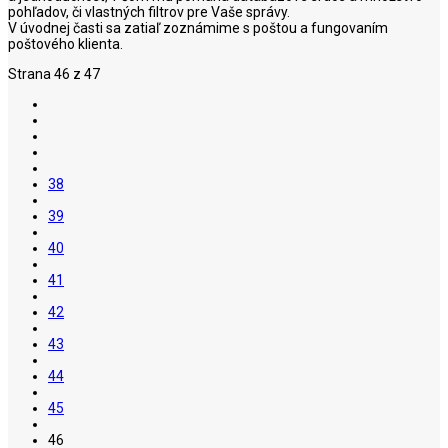
pohľadov, či vlastných filtrov pre Vaše správy.
V úvodnej časti sa zatiaľ zoznámime s poštou a fungovaním
poštového klienta.
Strana 46 z 47
38
39
40
41
42
43
44
45
46