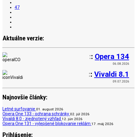
47
Aktuálne verzie:
:
:
Opera 134
06.08.2026
:
:
Vivaldi 8.1
09.07.2026
Najnovšie články:
Letné surfovanie
01. august 2026
Opera One 133 - ochrana schránky
02. júl 2026
Vivaldi 8.0 - zjednotený vzhľad
12. jún 2026
Opera One 131 - vylepšené blokovanie reklám
17. máj 2026
Prihlásenie: