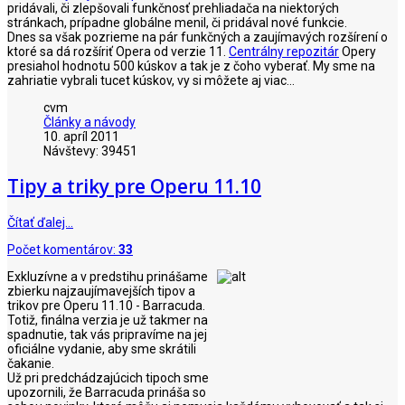
pridávali, či zlepšovali funkčnosť prehliadača na niektorých
stránkach, prípadne globálne menil, či pridával nové funkcie.
Dnes sa však pozrieme na pár funkčných a zaujímavých rozšírení o
ktoré sa dá rozšíriť Opera od verzie 11.
Centrálny repozitár
Opery
presiahol hodnotu 500 kúskov a tak je z čoho vyberať. My sme na
zahriatie vybrali tucet kúskov, vy si môžete aj viac...
cvm
Články a návody
10. apríl 2011
Návštevy: 39451
Tipy a triky pre Operu 11.10
Čítať ďalej…
Počet komentárov:
33
Exkluzívne a v predstihu prinášame
zbierku najzaujímavejších tipov a
trikov pre Operu 11.10 - Barracuda.
Totiž, finálna verzia je už takmer na
spadnutie, tak vás pripravíme na jej
oficiálne vydanie, aby sme skrátili
čakanie.
Už pri predchádzajúcich tipoch sme
upozornili, že Barracuda prináša so