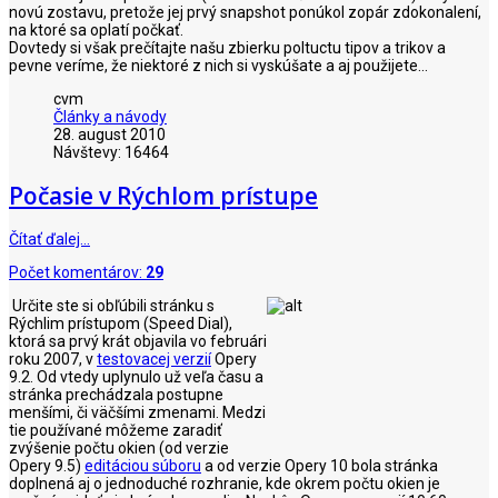
novú zostavu, pretože jej prvý snapshot ponúkol zopár zdokonalení,
na ktoré sa oplatí počkať.
Dovtedy si však prečítajte našu zbierku poltuctu tipov a trikov a
pevne veríme, že niektoré z nich si vyskúšate a aj použijete...
cvm
Články a návody
28. august 2010
Návštevy: 16464
Počasie v Rýchlom prístupe
Čítať ďalej…
Počet komentárov:
29
Určite ste si obľúbili stránku s
Rýchlim prístupom (Speed Dial),
ktorá sa prvý krát objavila vo februári
roku 2007, v
testovacej verzií
Opery
9.2. Od vtedy uplynulo už veľa času a
stránka prechádzala postupne
menšími, či väčšími zmenami. Medzi
tie používané môžeme zaradiť
zvýšenie počtu okien (od verzie
Opery 9.5)
editáciou súboru
a od verzie Opery 10 bola stránka
doplnená aj o jednoduché rozhranie, kde okrem počtu okien je