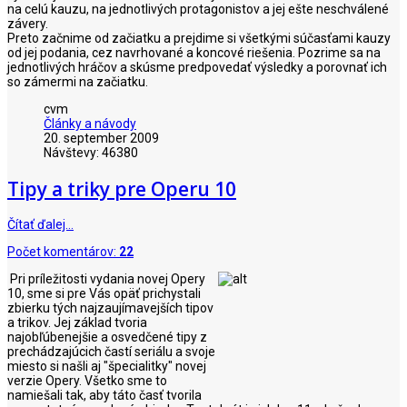
na celú kauzu, na jednotlivých protagonistov a jej ešte neschválené
závery.
Preto začnime od začiatku a prejdime si všetkými súčasťami kauzy
od jej podania, cez navrhované a koncové riešenia. Pozrime sa na
jednotlivých hráčov a skúsme predpovedať výsledky a porovnať ich
so zámermi na začiatku.
cvm
Články a návody
20. september 2009
Návštevy: 46380
Tipy a triky pre Operu 10
Čítať ďalej…
Počet komentárov:
22
Pri príležitosti vydania novej Opery
10, sme si pre Vás opäť prichystali
zbierku tých najzaujímavejších tipov
a trikov. Jej základ tvoria
najobľúbenejšie a osvedčené tipy z
prechádzajúcich častí seriálu a svoje
miesto si našli aj "špecialitky" novej
verzie Opery. Všetko sme to
namiešali tak, aby táto časť tvorila