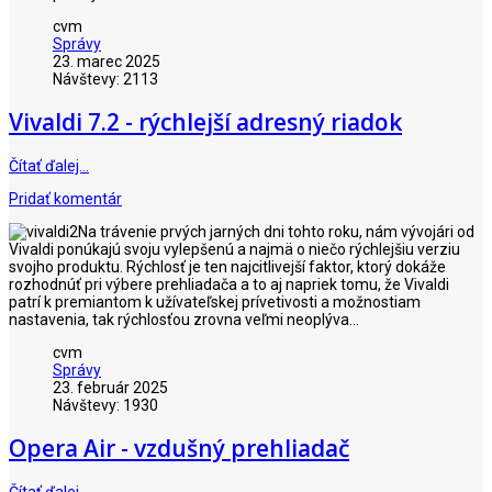
cvm
Správy
23. marec 2025
Návštevy: 2113
Vivaldi 7.2 - rýchlejší adresný riadok
Čítať ďalej…
Pridať komentár
Na trávenie prvých jarných dni tohto roku, nám vývojári od
Vivaldi ponúkajú svoju vylepšenú a najmä o niečo rýchlejšiu verziu
svojho produktu. Rýchlosť je ten najcitlivejší faktor, ktorý dokáže
rozhodnúť pri výbere prehliadača a to aj napriek tomu, že Vivaldi
patrí k premiantom k užívateľskej prívetivosti a možnostiam
nastavenia, tak rýchlosťou zrovna veľmi neoplýva...
cvm
Správy
23. február 2025
Návštevy: 1930
Opera Air - vzdušný prehliadač
Čítať ďalej…