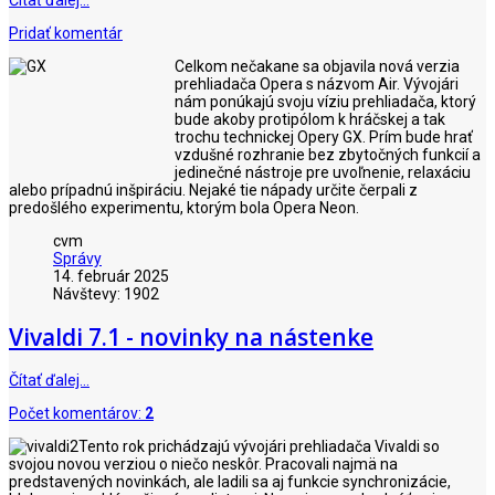
Pridať komentár
Celkom nečakane sa objavila nová verzia
prehliadača Opera s názvom Air. Vývojári
nám ponúkajú svoju víziu prehliadača, ktorý
bude akoby protipólom k hráčskej a tak
trochu technickej Opery GX. Prím bude hrať
vzdušné rozhranie bez zbytočných funkcií a
jedinečné nástroje pre uvoľnenie, relaxáciu
alebo prípadnú inšpiráciu. Nejaké tie nápady určite čerpali z
predošlého experimentu, ktorým bola Opera Neon.
cvm
Správy
14. február 2025
Návštevy: 1902
Vivaldi 7.1 - novinky na nástenke
Čítať ďalej…
Počet komentárov:
2
Tento rok prichádzajú vývojári prehliadača Vivaldi so
svojou novou verziou o niečo neskôr. Pracovali najmä na
predstavených novinkách, ale ladili sa aj funkcie synchronizácie,