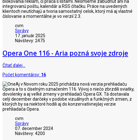
blokovania reklám, či práca s listami. Nesmieme zabudnúť ani na
integrovanú poštu, kalendár a RSS čítačku. Práce na uvedených
klientoch neutíchajú a tvoria samostatný celok, ktorý má aj vlastné
číslovanie a momentálne je vo verzií 2.3.
cvm
Správy
17. január 2025
Návštevy: 2475
Opera One 116 - Aria pozná svoje zdroje
Čítať ďalej…
Počet komentárov:
16
Aj v Novom roku 2025 prichádza nová verzia prehliadaču
Opera a to s číselným označením 116. Vývoj o niečo zbrzdili sviatky,
dovolenky a aj veľké zmeny v prehliadači Opera GX. Tá dostavala
celý december darčeky v podobe vizuálnych a funkčných zmien, z
ktorých by sa niektoré hodili aj do konzervatívnejšej verzie
prehliadača Opera.
cvm
Správy
07. december 2024
Návštevy: 4200