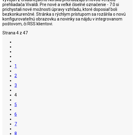
prehliadača Vivaldi. Pre nové a veľké číselné označenie - 7.0 si
prichystali nové možnosti úpravy vzhľadu, ktoré doposiaľ boli
bezkonkurenčné. Stránka s rýchlym prístupom sa rozšírila o novú
konfigurovateľnú obrazovku a novinky sa nájdu v integrovanom
poštovom, či RSS klientovi.
Strana 4 z 47
1
2
3
4
5
6
7
8