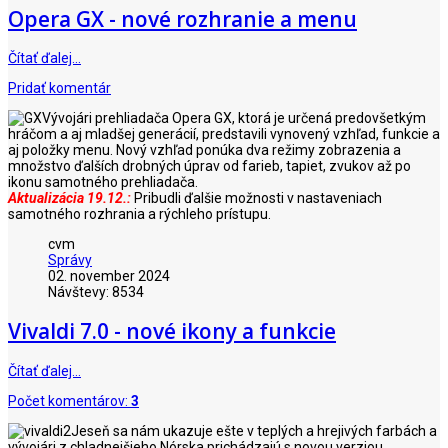
Opera GX - nové rozhranie a menu
Čítať ďalej…
Pridať komentár
Vývojári prehliadača Opera GX, ktorá je určená predovšetkým
hráčom a aj mladšej generácií, predstavili vynovený vzhľad, funkcie a
aj položky menu. Nový vzhľad ponúka dva režimy zobrazenia a
množstvo ďalších drobných úprav od farieb, tapiet, zvukov až po
ikonu samotného prehliadača.
Aktualizácia 19.12.:
Pribudli ďalšie možnosti v nastaveniach
samotného rozhrania a rýchleho prístupu.
cvm
Správy
02. november 2024
Návštevy: 8534
Vivaldi 7.0 - nové ikony a funkcie
Čítať ďalej…
Počet komentárov:
3
Jeseň sa nám ukazuje ešte v teplých a hrejivých farbách a
vývojári z chladnejšieho Nórska prichádzajú s novou verziou