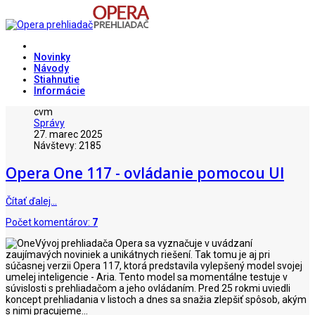
Novinky
Návody
Stiahnutie
Informácie
cvm
Správy
27. marec 2025
Návštevy: 2185
Opera One 117 - ovládanie pomocou UI
Čítať ďalej…
Počet komentárov:
7
Vývoj prehliadača Opera sa vyznačuje v uvádzaní
zaujímavých noviniek a unikátnych riešení. Tak tomu je aj pri
súčasnej verzii Opera 117, ktorá predstavila vylepšený model svojej
umelej inteligencie - Aria. Tento model sa momentálne testuje v
súvislosti s prehliadačom a jeho ovládaním. Pred 25 rokmi uviedli
koncept prehliadania v listoch a dnes sa snažia zlepšiť spôsob, akým
s nimi pracujeme...