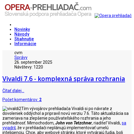
Novinky
Návody
Stiahnutie
Informácie
cvm
Správy
26. september 2025
Návštevy: 1220
Vivaldi 7.6 - komplexná správa rozhrania
Čítať ďalej…
Počet komentárov:
2
Tím vývojárov prehliadača Vivaldi si po návrate z
dovoleniek oddýchol a pripravil novú verziu 7.6. Táto aktualizácia sa
zameriava na zlepšenie používateľského rozhrania a jeho
prehľadnosť. Mimochodom,
John von Tetzchner
, riaditeľ Vivaldi,
sa
vyjadril
, že v prehliadači neplánujú implementovať umelú
inteligenciu. Chce, aby webové stránky, ktoré vytvárajú ľudia, boli