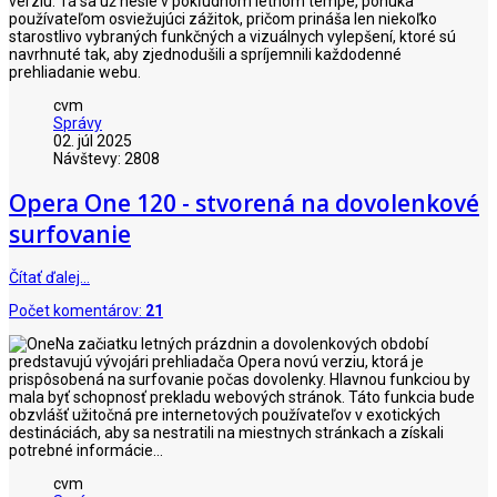
verziu. Tá sa už nesie v pokľudnom letnom tempe, ponúka
používateľom osviežujúci zážitok, pričom prináša len niekoľko
starostlivo vybraných funkčných a vizuálnych vylepšení, ktoré sú
navrhnuté tak, aby zjednodušili a spríjemnili každodenné
prehliadanie webu.
cvm
Správy
02. júl 2025
Návštevy: 2808
Opera One 120 - stvorená na dovolenkové
surfovanie
Čítať ďalej…
Počet komentárov:
21
Na začiatku letných prázdnin a dovolenkových období
predstavujú vývojári prehliadača Opera novú verziu, ktorá je
prispôsobená na surfovanie počas dovolenky. Hlavnou funkciou by
mala byť schopnosť prekladu webových stránok. Táto funkcia bude
obzvlášť užitočná pre internetových používateľov v exotických
destináciách, aby sa nestratili na miestnych stránkach a získali
potrebné informácie...
cvm