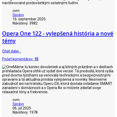
navštevované predovšetkým ostatnými ľuďmi.
cvm
Správy
16. september 2025
Návštevy: 3982
Opera One 122 - vylepšená história a nové
témy
Čítať ďalej…
Počet komentárov:
15
Máme tu koniec dovoleniek a aj letných prázdnin a v dielňach
prehliadača Opera stihli už vydať dve verzie. Tá predošlá, ktorá vyšla
pred dvoma týždňami sa venovala technickými a bezpečnostnými
opravami a tá aktuálna prináša vylepšenia a novinky. Nesmieme
zabudnúť ani na hráčsku Operu GX, ktorá dostala ovládanie SMART
zariadení v domácnosti a s Opera Air si môžete zdieľať svoje
relaxačné tóny a frekvencie.
cvm
Správy
06. júl 2025
Návštevy: 1978