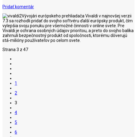
Pridať komentár
Vývojári európskeho prehliadača Vivaldi v najnovšej verzii
7.3 sa rozhodli pridať do svojho softvéru ďalší európsky produkt, čím
vylepšia svoju ponuku pre všemožné činnosti v online svete. Pre
Vivaldi je ochrana osobných údajov prioritou, a preto do svojho balíka
zahrnuli bezpečnostný produkt od spoločnosti, ktorému dôverujú
stá-milióny používateľov po celom svete.
Strana 3 z 47
1
2
3
4
5
6