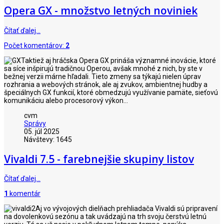
Opera GX - množstvo letných noviniek
Čítať ďalej…
Počet komentárov:
2
Taktiež aj hráčska Opera GX prináša významné inovácie, ktoré
sa síce inšpirujú tradičnou Operou, avšak mnohé z nich, by ste v
bežnej verzii márne hľadali. Tieto zmeny sa týkajú nielen úprav
rozhrania a webových stránok, ale aj zvukov, ambientnej hudby a
špeciálnych GX funkcií, ktoré obmedzujú využívanie pamäte, sieťovú
komunikáciu alebo procesorový výkon...
cvm
Správy
05. júl 2025
Návštevy: 1645
Vivaldi 7.5 - farebnejšie skupiny listov
Čítať ďalej…
1
komentár
Aj vo vývojových dielňach prehliadača Vivaldi sú pripravení
na dovolenkovú sezónu a tak uvádzajú na trh svoju čerstvú letnú