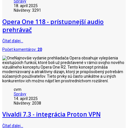
Správy
18. apríl 2025
Návštevy: 3291
Opera One 118 - prístupnejší audio
prehrávač
Čítať ďalej…
Počet komentárov:
20
Najnovšie vydanie prehliadača Opera obsahuje vylepšenia
existujúcich funkcií, ktoré boli už predstavené v rámci svojho nového
vizuálneho konceptu Opera One R2. Tento koncept prináša
modernizovaný a atraktívny dizajn, ktorý je prispôsobený potrebám
súčasných používateľov. Tieto prvky sú často unikátne a u iných
konkurentov ich možno nájsť len prostredníctvom rozšírení.
cvm
Správy
14. apríl 2025
Návštevy: 2038
Vivaldi 7.3 - integrácia Proton VPN
Čítať ďalej…