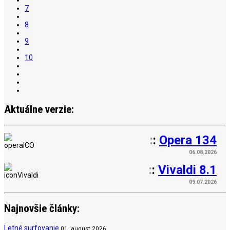
7
8
9
10
Aktuálne verzie:
:
:
Opera 134
06.08.2026
:
:
Vivaldi 8.1
09.07.2026
Najnovšie články:
Letné surfovanie
01. august 2026