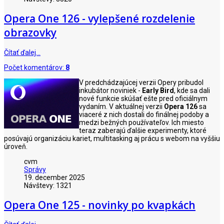
Opera One 126 - vylepšené rozdelenie
obrazovky
Čítať ďalej…
Počet komentárov:
8
V predchádzajúcej verzii Opery pribudol
inkubátor noviniek -
Early Bird
, kde sa dali
nové funkcie skúšať ešte pred oficiálnym
vydaním. V aktuálnej verzii
Opera 126
sa
viaceré z nich dostali do finálnej podoby a
medzi bežných používateľov. Ich miesto
teraz zaberajú ďalšie experimenty, ktoré
posúvajú organizáciu kariet, multitasking aj prácu s webom na vyššiu
úroveň.
cvm
Správy
19. december 2025
Návštevy: 1321
Opera One 125 - novinky po kvapkách