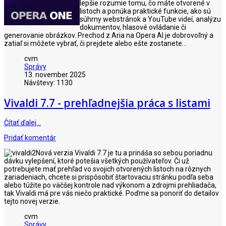
lepšie rozumie tomu, čo máte otvorené v
listoch a ponúka praktické funkcie, ako sú
súhrny webstránok a YouTube videí, analýzu
dokumentov, hlasové ovládanie či
generovanie obrázkov. Prechod z Aria na Opera AI je dobrovoľný a
zatiaľ si môžete vybrať, či prejdete alebo ešte zostanete...
cvm
Správy
13. november 2025
Návštevy: 1130
Vivaldi 7.7 - prehľadnejšia práca s listami
Čítať ďalej…
Pridať komentár
Nová verzia Vivaldi 7.7 je tu a prináša so sebou poriadnu
dávku vylepšení, ktoré potešia všetkých používateľov. Či už
potrebujete mať prehľad vo svojich otvorených listoch na rôznych
zariadeniach, chcete si prispôsobiť štartovaciu stránku podľa seba
alebo túžite po väčšej kontrole nad výkonom a zdrojmi prehliadača,
tak Vivaldi má pre vás niečo praktické. Poďme sa ponoriť do detailov
tejto novej verzie.
cvm
Správy