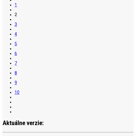
1
2
3
4
5
6
7
8
9
10
Aktuálne verzie: