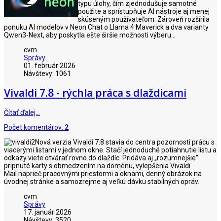
typu úlohy, čím zjednodušuje samotné
použite a sprístupňuje AI nástroje aj menej
skúseným používateľom. Zároveň rozšírila
ponuku AI modelov v Neon Chat o Llama 4 Maverick a dva varianty
Qwen3-Next, aby poskytla ešte širšie možnosti výberu...
cvm
Správy
01. február 2026
Návštevy: 1061
Vivaldi 7.8 - rýchla práca s dlaždicami
Čítať ďalej…
Počet komentárov:
2
Nová verzia Vivaldi 7.8 stavia do centra pozornosti prácu s
viacerými listami v jednom okne. Stačí jednoduché potiahnutie listu a
odkazy viete otvárať rovno do dlaždíc. Pridáva aj „rozumnejšie“
pripnuté karty s obmedzením na doménu, vylepšenia Vivaldi
Mail naprieč pracovnými priestormi a oknami, denný obrázok na
úvodnej stránke a samozrejme aj veľkú dávku stabilných opráv.
cvm
Správy
17. január 2026
Návštevy: 3520