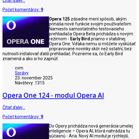
Čítať ďalej…
Počet komentárov:
9
Opera 125
zásadne mení spôsob, akým
prináša nové funkcie svojim používateľom.
Namiesto samostatného testovacieho
prehliadača Opera Beta prichádza s novým
režimom -
Early Bird
priamo v stabilnej
Opera One. Vďaka nemu si môžete vyskúšať
pripravované novinky skôr než ostatní, bez
nutnosti inštalovať ďalší prehliadač. Pozrieme sa, čo Early Bird
znamená a ako si ho zapnúť.
cvm
Správy
23. november 2025
Návštevy: 1315
Opera One 124 - modul Opera AI
Čítať ďalej…
Počet komentárov:
9
Do Opery prichádza nová generácia umelej
inteligencie – Opera AI, ktorá nahrádza tu
súčasnú - Aria. Nový AI modul je rýchlejší,