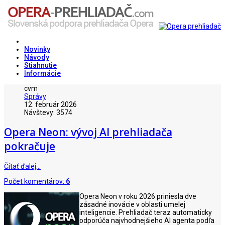
Novinky
Návody
Stiahnutie
Informácie
cvm
Správy
12. február 2026
Návštevy: 3574
Opera Neon: vývoj AI prehliadača
pokračuje
Čítať ďalej…
Počet komentárov:
6
Opera Neon v roku 2026 priniesla dve
zásadné inovácie v oblasti umelej
inteligencie. Prehliadač teraz automaticky
odporúča najvhodnejšieho AI agenta podľa