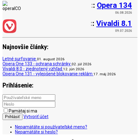
:
:
Opera 134
06.08.2026
:
:
Vivaldi 8.1
09.07.2026
Najnovšie články:
Letné surfovanie
01. august 2026
Opera One 133 - ochrana schránky
02. júl 2026
Vivaldi 8.0 - zjednotený vzhľad
12. jún 2026
Opera One 131 - vylepšené blokovanie reklám
17. máj 2026
Prihlásenie:
Pamätaj si ma
Vytvoriť účet
Prihlásiť
Nepamätáte si používateľské meno?
Nepamätáte si heslo?