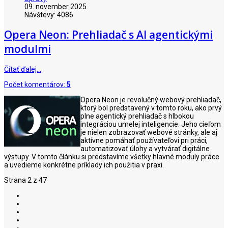
09. november 2025
Návštevy: 4086
Opera Neon: Prehliadač s AI agentickými
modulmi
Čítať ďalej…
Počet komentárov:
5
Opera Neon je revolučný webový prehliadač,
ktorý bol predstavený v tomto roku, ako prvý
plne agentický prehliadač s hlbokou
integráciou umelej inteligencie. Jeho cieľom
je nielen zobrazovať webové stránky, ale aj
aktívne pomáhať používateľovi pri práci,
automatizovať úlohy a vytvárať digitálne
výstupy. V tomto článku si predstavíme všetky hlavné moduly práce
a uvedieme konkrétne príklady ich použitia v praxi.
Strana 2 z 47