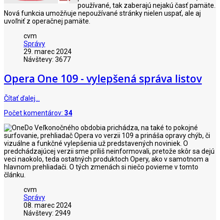
používané, tak zaberajú nejakú časť pamäte.
Nová funkcia umožňuje nepoužívané stránky nielen uspať, ale aj
uvoľniť z operačnej pamäte.
cvm
Správy
29. marec 2024
Návštevy: 3677
Opera One 109 - vylepšená správa listov
Čítať ďalej…
Počet komentárov:
34
Do Veľkonočného obdobia prichádza, na také to pokojné
surfovanie, prehliadač Opera vo verzii 109 a prináša opravy chýb, či
vizuálne a funkčné vylepšenia už predstavených noviniek. O
predchádzajúcej verzii sme príliš neinformovali, pretože skôr sa dejú
veci naokolo, teda ostatných produktoch Opery, ako v samotnom a
hlavnom prehliadači. O tých zmenách si niečo povieme v tomto
článku.
cvm
Správy
08. marec 2024
Návštevy: 2949