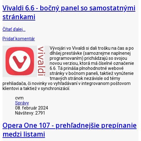
Vivaldi 6.6 - bočný panel so samostatnými
stránkami
Čítať ďalej…
Pridať komentár
Vývojári vo Vivaldi si dali trošku na čas a po
dlhšej prestávke (samozrejme naplnenej
programovaním) prichádzajú so svojou
novou verziou, ktorá má číselné označenie
6.6. Tá prináša plnohodnotné webové
stránky v bočnom paneli, taktiež vynútenie
tmavých stránok nezávisle od témy
prehliadača, či novinky vo vyhľadávaní v integrovanom poštovom
klientovi a taktiež v synchronizácií.
cvm
Správy
08. február 2024
Návštevy: 2791
Opera One 107 - prehľadnejšie prepínanie
medzi listami