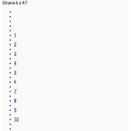
Strana 6 z 47
1
2
3
4
5
6
7
8
9
10