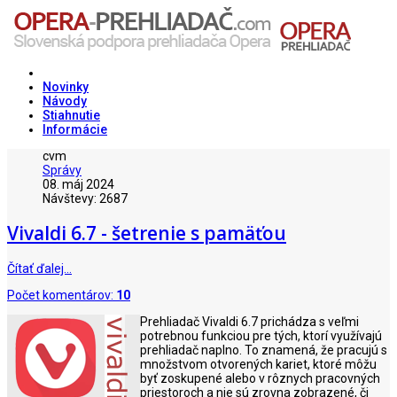
Novinky
Návody
Stiahnutie
Informácie
cvm
Správy
08. máj 2024
Návštevy: 2687
Vivaldi 6.7 - šetrenie s pamäťou
Čítať ďalej…
Počet komentárov:
10
Prehliadač Vivaldi 6.7 prichádza s veľmi
potrebnou funkciou pre tých, ktorí využívajú
prehliadač naplno. To znamená, že pracujú s
množstvom otvorených kariet, ktoré môžu
byť zoskupené alebo v rôznych pracovných
priestoroch a nie sú zrovna zobrazené, či