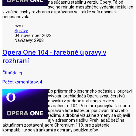
na súčasnú stabilnú verziu Opery. Tá od
svojho minulo-mesačného vydania riešila len
vizuálne chyby rozhrania a správania sa, takže veľa noviniek
neobsahovala.
cvm
Správy
04. november 2023
Návštevy: 2908
Opera One 104 - farebné úpravy v
rozhraní
Čítať ďalej…
Počet komentárov:
4
Do príjemného jesenného počasia si pripravili
vývojári prehliadača Opera svoju čerstvú
novinku v podobe stabilnej verzie s
označením 104. Prím hrá jasnejšia farebná
úprava v lište listov, pri používaní tmavého
režimu a drobné vizuálne zmeny sa objavili
aj v adresnom riadku. Prehliadač beží na
aktuálnom zostavení jadra Chromium 118, pre zaistenie
kompatibility so stránkami a ochrany používateľov.