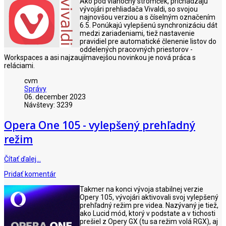
Ako pod vianočný stromček, prichádzajú
vývojári prehliadača Vivaldi, so svojou
najnovšou verziou a s číselným označením
6.5. Ponúkajú vylepšenú synchronizáciu dát
medzi zariadeniami, tiež nastavenie
pravidiel pre automatické členenie listov do
oddelených pracovných priestorov -
Workspaces a asi najzaujímavejšou novinkou je nová práca s
reláciami.
cvm
Správy
06. december 2023
Návštevy: 3239
Opera One 105 - vylepšený prehľadný
režim
Čítať ďalej…
Pridať komentár
Takmer na konci vývoja stabilnej verzie
Opery 105, vývojári aktivovali svoj vylepšený
prehľadný režim pre videa. Nazývaný je tiež,
ako Lucid mód, ktorý v podstate a v tichosti
prešiel z Opery GX (tu sa režim volá RGX), aj