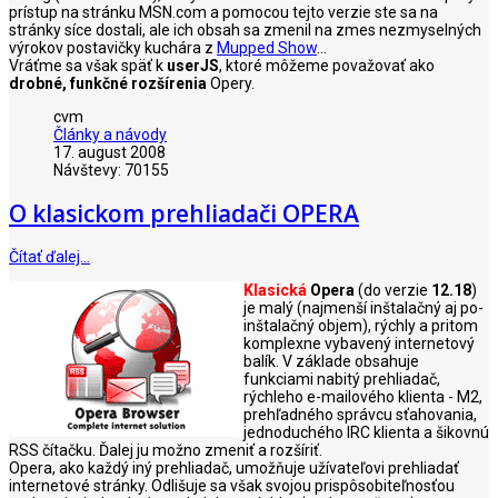
prístup na stránku MSN.com a pomocou tejto verzie ste sa na
stránky síce dostali, ale ich obsah sa zmenil na zmes nezmyselných
výrokov postavičky kuchára z
Mupped Show
...
Vráťme sa však späť k
userJS
, ktoré môžeme považovať ako
drobné, funkčné rozšírenia
Opery.
cvm
Články a návody
17. august 2008
Návštevy: 70155
O klasickom prehliadači OPERA
Čítať ďalej…
Klasická
Opera
(do verzie
12.18
)
je malý (najmenší inštalačný aj po-
inštalačný objem), rýchly a pritom
komplexne vybavený internetový
balík. V základe obsahuje
funkciami nabitý prehliadač,
rýchleho e-mailového klienta - M2,
prehľadného správcu sťahovania,
jednoduchého IRC klienta a šikovnú
RSS čítačku. Ďalej ju možno zmeniť a rozšíriť.
Opera, ako každý iný prehliadač, umožňuje užívateľovi prehliadať
internetové stránky. Odlišuje sa však svojou prispôsobiteľnosťou