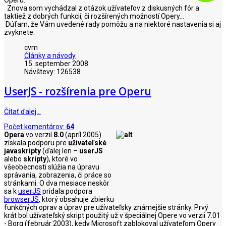
Znova som vychádzal z otázok užívateľov z diskusných fór a
taktiež z dobrých funkcií, či rozšírených možností Opery...
Dúfam, že Vám uvedené rady pomôžu a na niektoré nastavenia si aj
zvyknete.
cvm
Články a návody
15. september 2008
Návštevy: 126538
UserJS - rozšírenia pre Operu
Čítať ďalej…
Počet komentárov:
64
Opera
vo verzií
8.0
(apríl 2005)
získala podporu pre
užívateľské
javaskripty
(ďalej len –
userJS
alebo
skripty
), ktoré vo
všeobecnosti slúžia na úpravu
správania, zobrazenia, či práce so
stránkami. O dva mesiace neskôr
sa k
userJS
pridala podpora
browserJS
, ktorý obsahuje zbierku
funkčných oprav a úprav pre užívateľsky známejšie stránky. Prvý
krát bol užívateľský skript použitý už v špeciálnej Opere vo verzii 7.01
- Borg (február 2003), kedy Microsoft zablokoval užívateľom Opery