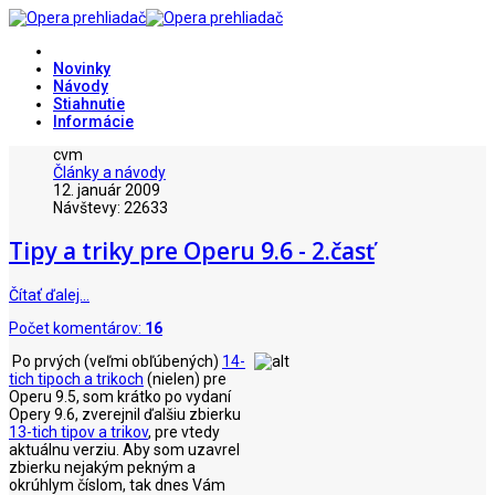
Novinky
Návody
Stiahnutie
Informácie
cvm
Články a návody
12. január 2009
Návštevy: 22633
Tipy a triky pre Operu 9.6 - 2.časť
Čítať ďalej…
Počet komentárov:
16
Po prvých (veľmi obľúbených)
14-
tich tipoch a trikoch
(nielen) pre
Operu 9.5, som krátko po vydaní
Opery 9.6, zverejnil ďalšiu zbierku
13-tich tipov a trikov
, pre vtedy
aktuálnu verziu. Aby som uzavrel
zbierku nejakým pekným a
okrúhlym číslom, tak dnes Vám