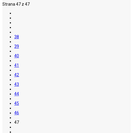
Strana 47 z 47
38
39
40
41
42
43
44
45
46
47