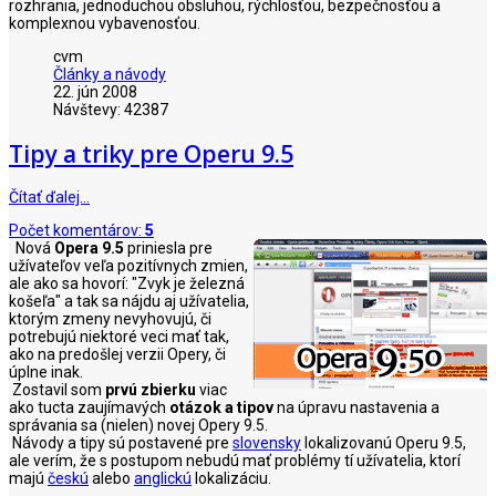
rozhrania, jednoduchou obsluhou, rýchlosťou, bezpečnosťou a
komplexnou vybavenosťou.
cvm
Články a návody
22. jún 2008
Návštevy: 42387
Tipy a triky pre Operu 9.5
Čítať ďalej…
Počet komentárov:
5
Nová
Opera 9.5
priniesla pre
užívateľov veľa pozitívnych zmien,
ale ako sa hovorí: "Zvyk je železná
košeľa" a tak sa nájdu aj užívatelia,
ktorým zmeny nevyhovujú, či
potrebujú niektoré veci mať tak,
ako na predošlej verzii Opery, či
úplne inak.
Zostavil som
prvú zbierku
viac
ako tucta zaujímavých
otázok a tipov
na úpravu nastavenia a
správania sa (nielen) novej Opery 9.5.
Návody a tipy sú postavené pre
slovensky
lokalizovanú Operu 9.5,
ale verím, že s postupom nebudú mať problémy tí užívatelia, ktorí
majú
českú
alebo
anglickú
lokalizáciu.