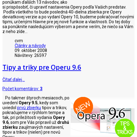
ponúkam ďalších 13 návodov, ako
si prispôsobiť, či upraviť nastavenia Opery podľa Vašich predstav.
Podľa všetkého to bude posledná 40-dielna zbierka pre Opery
deviatkovej verzie a po vydaní Opery 10, budeme pokračovať novými
tipmi, určenými hlavne pre jej nové funkcie a vlastnosti. Do tej doby
sa ponúknite nasledujúcim výberom a pevne verím, že niečo sa Vám
z neho zíde...
cvm
Články a návody
09. október 2008
Návštevy: 26597
Tipy a triky pre Operu 9.6
Čítať ďalej…
Počet komentárov:
3
Po takmer štyroch mesiacoch, po
uvedení
Opery 9.5
, kedy som
uviedol
prvú zbierku
tipov a trikov,
pokračujeme v rýchlom tempe a
tak, pri príležitosti vydania
Opery
9.6
, som pre Vás pripravil už
druhú
zbierku
zaujímavých nastavení,
tipov a trikov (nielen) pre novú
Operu.