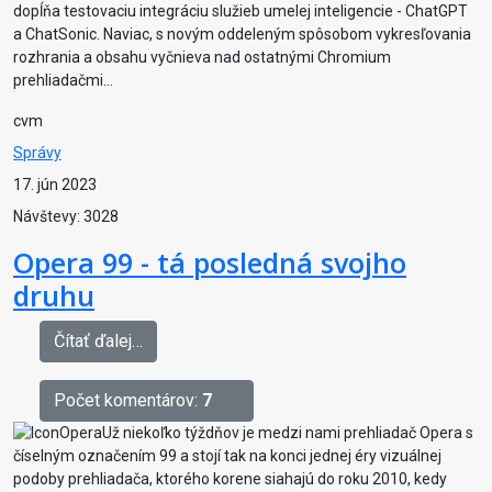
dopĺňa testovaciu integráciu služieb umelej inteligencie - ChatGPT
a ChatSonic. Naviac, s novým oddeleným spôsobom vykresľovania
rozhrania a obsahu vyčnieva nad ostatnými Chromium
prehliadačmi...
cvm
Správy
17. jún 2023
Návštevy: 3028
Opera 99 - tá posledná svojho
druhu
Čítať ďalej…
Počet komentárov:
7
Už niekoľko týždňov je medzi nami prehliadač Opera s
číselným označením 99 a stojí tak na konci jednej éry vizuálnej
podoby prehliadača, ktorého korene siahajú do roku 2010, kedy