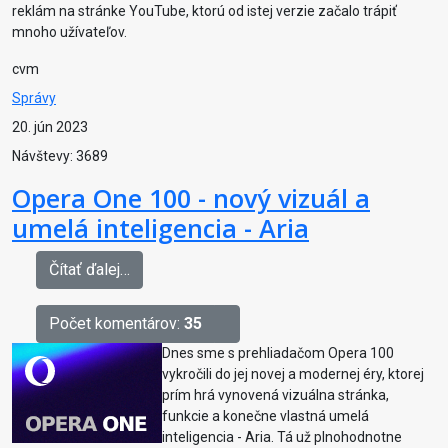
reklám na stránke YouTube, ktorú od istej verzie začalo trápiť
mnoho užívateľov.
cvm
Správy
20. jún 2023
Návštevy: 3689
Opera One 100 - nový vizuál a
umelá inteligencia - Aria
Čítať ďalej…
Počet komentárov:
35
Dnes sme s prehliadačom Opera 100
vykročili do jej novej a modernej éry, ktorej
prím hrá vynovená vizuálna stránka,
funkcie a konečne vlastná umelá
inteligencia - Aria. Tá už plnohodnotne