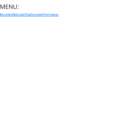
[✉]
admin@opera-prehliadac.com
MENU:
Novinky
Návody
Stiahnutie
Informácie