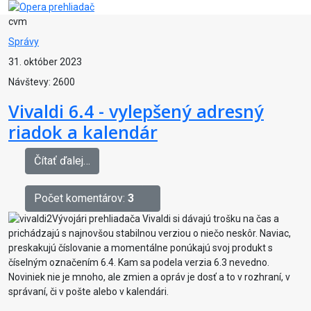
cvm
Správy
31. október 2023
Návštevy: 2600
Vivaldi 6.4 - vylepšený adresný
riadok a kalendár
Čítať ďalej…
Počet komentárov:
3
Vývojári prehliadača Vivaldi si dávajú trošku na čas a
prichádzajú s najnovšou stabilnou verziou o niečo neskôr. Naviac,
preskakujú číslovanie a momentálne ponúkajú svoj produkt s
číselným označením 6.4. Kam sa podela verzia 6.3 nevedno.
Noviniek nie je mnoho, ale zmien a opráv je dosť a to v rozhraní, v
správaní, či v pošte alebo v kalendári.