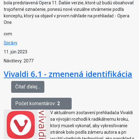
bola predstavená Opera 11. Ďalšie verzie, ktoré už budú obsahovať
trojciferné označenie, ponesú nové vizuálne stvárnenie podľa
konceptu, ktorý sa objavil v prvom náhľade na prehliadač - Opera
One.
cvm
Správy
11. jún 2023
Návštevy: 2077
Vivaldi 6.1 - zmenená identifikácia
Čítať ďalej…
Počet komentárov:
2
V aktuálnom zostavení prehliadača Vivaldi
sa vývojári rozhodli k radikálnemu kroku,
ktorý museli vykonať, aby vykresľovanie
stránok bolo podľa zámeru autora a pri
využití všetkých technológií, ako napríklad s