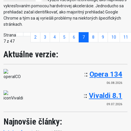
vykresľovaním pomocou hardvérovej akcelerácie. Jednoducho sa
prehliadač začal identifikovať, ako majoritný prehliadač Google
Chrome a tým sa aj vyriešili problémy na niektorých špecifických
stránkach.
Strana
2
3
4
5
6
7
8
9
10
11
7 z 47
Aktuálne verzie:
:
:
Opera 134
06.08.2026
:
:
Vivaldi 8.1
09.07.2026
Najnovšie články: