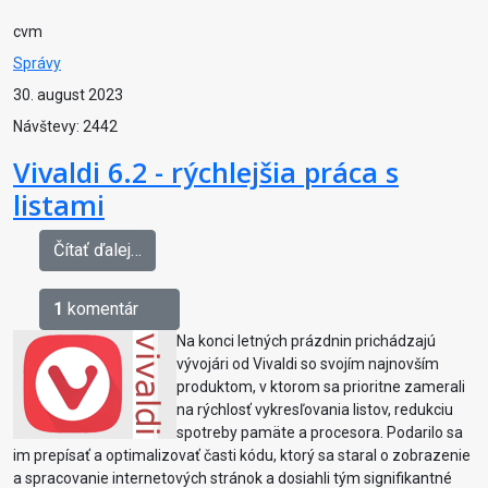
cvm
Správy
30. august 2023
Návštevy: 2442
Vivaldi 6.2 - rýchlejšia práca s
listami
Čítať ďalej…
1
komentár
Na konci letných prázdnin prichádzajú
vývojári od Vivaldi so svojím najnovším
produktom, v ktorom sa prioritne zamerali
na rýchlosť vykresľovania listov, redukciu
spotreby pamäte a procesora. Podarilo sa
im prepísať a optimalizovať časti kódu, ktorý sa staral o zobrazenie
a spracovanie internetových stránok a dosiahli tým signifikantné