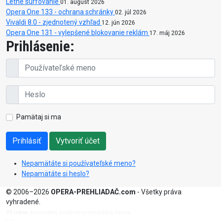
Letné surfovanie
01. august 2026
Opera One 133 - ochrana schránky
02. júl 2026
Vivaldi 8.0 - zjednotený vzhľad
12. jún 2026
Opera One 131 - vylepšené blokovanie reklám
17. máj 2026
Prihlásenie:
Pamätaj si ma
Prihlásiť
Vytvoriť účet
Nepamätáte si používateľské meno?
Nepamätáte si heslo?
© 2006–2026
OPERA-PREHLIADAČ.com
- Všetky práva
vyhradené.
20 rokov
slovenskej podpory prehliadača Opera.