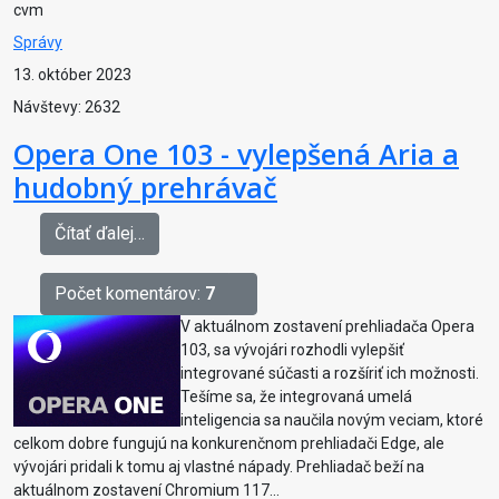
cvm
Správy
13. október 2023
Návštevy: 2632
Opera One 103 - vylepšená Aria a
hudobný prehrávač
Čítať ďalej…
Počet komentárov:
7
V aktuálnom zostavení prehliadača Opera
103, sa vývojári rozhodli vylepšiť
integrované súčasti a rozšíriť ich možnosti.
Tešíme sa, že integrovaná umelá
inteligencia sa naučila novým veciam, ktoré
celkom dobre fungujú na konkurenčnom prehliadači Edge, ale
vývojári pridali k tomu aj vlastné nápady. Prehliadač beží na
aktuálnom zostavení Chromium 117...