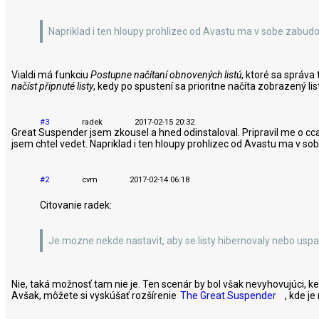
Napriklad i ten hloupy prohlizec od Avastu ma v sobe zabudov
Vialdi má funkciu
Postupne načítaní obnovených listú
, ktoré sa správa
načíst připnuté listy
, kedy po spustení sa prioritne načíta zobrazený list
#3
radek
2017-02-15 20:32
Great Suspender jsem zkousel a hned odinstaloval. Pripravil me o cca 7
jsem chtel vedet. Napriklad i ten hloupy prohlizec od Avastu ma v so
#2
cvm
2017-02-14 06:18
Citovanie radek:
Je mozne nekde nastavit, aby se listy hibernovaly nebo uspava
Nie, taká možnosť tam nie je. Ten scenár by bol však nevyhovujúci, k
Avšak, môžete si vyskúšať rozšírenie
The Great Suspender
, kde je