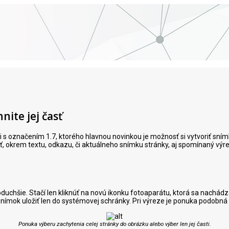
hnite jej časť
s označením 1.7, ktorého hlavnou novinkou je možnosť si vytvoriť snímku 
, okrem textu, odkazu, či aktuálneho snímku stránky, aj spomínaný vý
dnoduchšie. Stačí len kliknúť na novú ikonku fotoaparátu, ktorá sa nachád
nímok uložiť len do systémovej schránky. Pri výreze je ponuka podobná a
Ponuka výberu zachytenia celej stránky do obrázku alebo výber len jej časti.