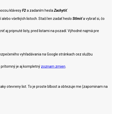
omocou klávesy
F2
a zadaním hesla
Zachytiť
.
dí alebo všetkých listoch. Stačí len zadať heslo
Stlmiť
a vybrať si, čo
iť aj pripnuté listy, pred listami na pozadí. Výhodné najmä pre
zabezpečeného vyhľadávania na Google stránkach cez službu
a prítomný je aj kompletný
zoznam zmien
.
 nejaky otevreny list. To je proste blbost a obtezuje me (zapominam na