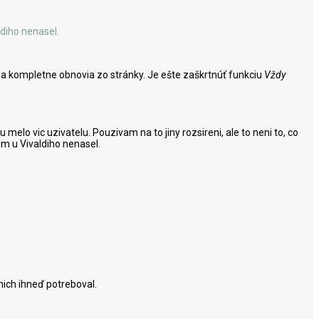
ldiho nenasel.
ne sa kompletne obnovia zo stránky. Je ešte zaškrtnúť funkciu
Vždy
melo vic uzivatelu. Pouzivam na to jiny rozsireni, ale to neni to, co
em u Vivaldiho nenasel.
nich ihneď potreboval.