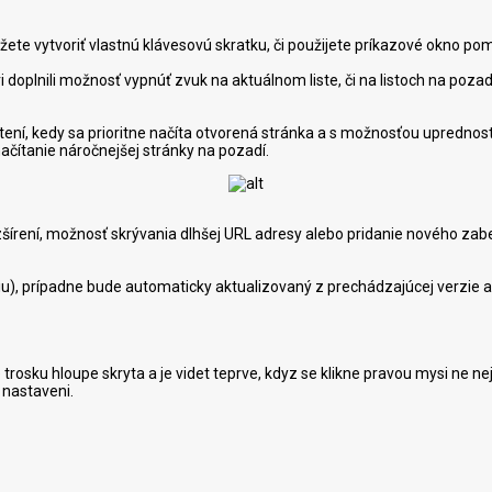
žete vytvoriť vlastnú klávesovú skratku, či použijete príkazové okno p
ri doplnili možnosť vypnúť zvuk na aktuálnom liste, či na listoch na poza
ení, kedy sa prioritne načíta otvorená stránka a s možnosťou uprednostn
ačítanie náročnejšej stránky na pozadí.
rozšírení, možnosť skrývania dlhšej URL adresy alebo pridanie nového 
ziu), prípadne bude automaticky aktualizovaný z prechádzajúcej verzie 
a je trosku hloupe skryta a je videt teprve, kdyz se klikne pravou mysi ne
v nastaveni.