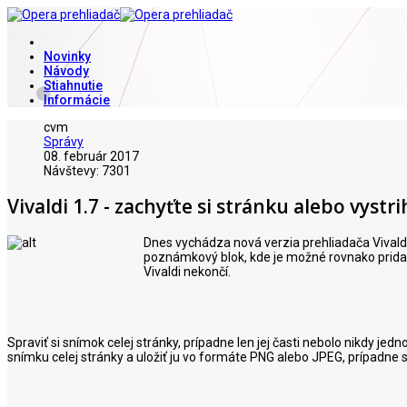
Novinky
Návody
Stiahnutie
Informácie
cvm
Správy
08. február 2017
Návštevy: 7301
Vivaldi 1.7 - zachyťte si stránku alebo vystri
Dnes vychádza nová verzia prehliadača Vivaldi 
poznámkový blok, kde je možné rovnako pridať
Vivaldi nekončí.
Spraviť si snímok celej stránky, prípadne len jej časti nebolo nikdy je
snímku celej stránky a uložiť ju vo formáte PNG alebo JPEG, prípadne s