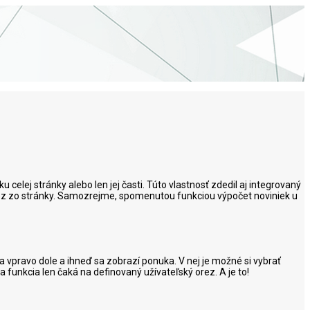
celej stránky alebo len jej časti. Túto vlastnosť zdedil aj integrovaný
rez zo stránky. Samozrejme, spomenutou funkciou výpočet noviniek u
za vpravo dole a ihneď sa zobrazí ponuka. V nej je možné si vybrať
 funkcia len čaká na definovaný užívateľský orez. A je to!