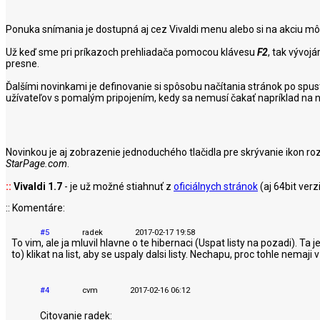
Ponuka snímania je dostupná aj cez Vivaldi menu alebo si na akciu mô
Už keď sme pri príkazoch prehliadača pomocou klávesu
F2
, tak vývojá
presne.
Ďalšími novinkami je definovanie si spôsobu načítania stránok po spust
užívateľov s pomalým pripojením, kedy sa nemusí čakať napríklad na n
Novinkou je aj zobrazenie jednoduchého tlačidla pre skrývanie ikon 
StarPage.com
.
::
Vivaldi 1.7
- je už možné stiahnuť z
oficiálnych stránok
(aj 64bit ver
:: Komentáre:
#5
radek
2017-02-17 19:58
To vim, ale ja mluvil hlavne o te hibernaci (Uspat listy na pozadi). T
to) klikat na list, aby se uspaly dalsi listy. Nechapu, proc tohle nemaji 
#4
cvm
2017-02-16 06:12
Citovanie radek: