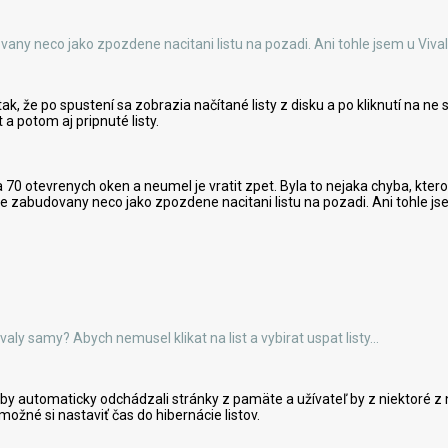
any neco jako zpozdene nacitani listu na pozadi. Ani tohle jsem u Viva
 tak, že po spustení sa zobrazia načítané listy z disku a po kliknutí na 
 a potom aj pripnuté listy.
0 otevrenych oken a neumel je vratit zpet. Byla to nejaka chyba, kterou 
be zabudovany neco jako zpozdene nacitani listu na pozadi. Ani tohle js
ly samy? Abych nemusel klikat na list a vybirat uspat listy...
eby automaticky odchádzali stránky z pamäte a užívateľ by z niektoré z 
 možné si nastaviť čas do hibernácie listov.