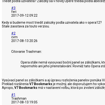
Triediť podľa užívateľa? Záložky sa v novej Opere triedia podľa abece
#3
feri
2017-09-12 09:22
Kedy si budeme moct triedit zalozky podla uzivatela ako v opera12?
Stale zaostava za touto verziou.
#2
cvm
2017-08-13 20:26
Citovanie Trashman:
Opera stále nemá vysouvací boční panel se záložkami, kte
nepomohlo ani jeho přeinstalování. Rovněž tato Opera stá
Vysúvací panel so záložkami a aj úpravu rozloženia panelov ponúka Viv
Preklad rozšírenia
V7 Bookmarks
je možný, ale doporučujem ho vyko
Apropo,
V7 Bookmarks
má v nastavení voľbu, ktorá po zvolení záložky
#1
Trashman
2017-08-13 19:05