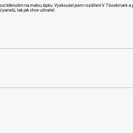
ut kliknutím na malou šipku. Vyzkoušel jsem rozšíření V 7 bookmark a p
panelů, tak jak chce uživatel.