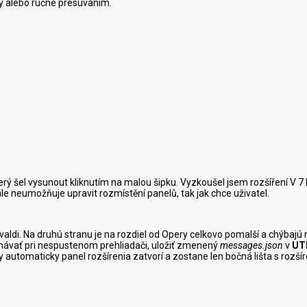
dy alebo ručne presúvaním.
rý šel vysunout kliknutím na malou šipku. Vyzkoušel jsem rozšíření V 7 
le neumožňuje upravit rozmístění panelů, tak jak chce uživatel.
aldi. Na druhú stranu je na rozdiel od Opery celkovo pomalší a chýbajú 
návať pri nespustenom prehliadači, uložiť zmenený
messages.json
v
UT
 automaticky panel rozšírenia zatvorí a zostane len bočná lišta s rozší