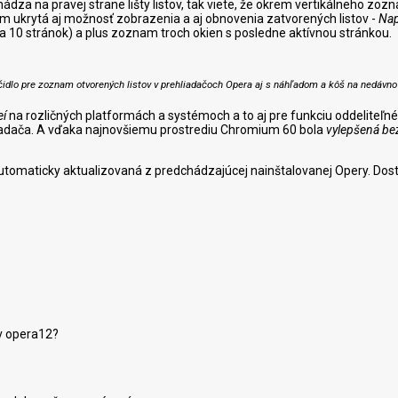
hádza na pravej strane lišty listov, tak viete, že okrem vertikálneho zoz
tam ukrytá aj možnosť zobrazenia a aj obnovenia zatvorených listov -
Nap
a 10 stránok) a plus zoznam troch okien s posledne aktívnou stránkou.
čidlo pre zoznam otvorených listov v prehliadačoch Opera aj s náhľadom a kôš na nedávno 
eí
na rozličných platformách a systémoch a to aj pre funkciu oddeliteľné
hliadača. A vďaka najnovšiemu prostrediu Chromium 60 bola
vylepšená be
tomaticky aktualizovaná z predchádzajúcej nainštalovanej Opery. Dost
 v opera12?