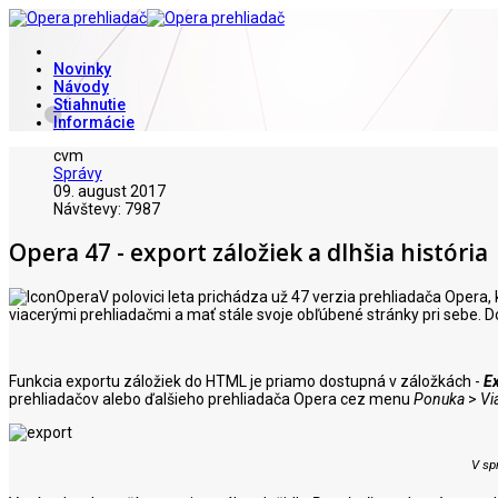
Novinky
Návody
Stiahnutie
Informácie
cvm
Správy
09. august 2017
Návštevy: 7987
Opera 47 - export záložiek a dlhšia história
V polovici leta prichádza už 47 verzia prehliadača Opera,
viacerými prehliadačmi a mať stále svoje obľúbené stránky pri sebe. D
Funkcia exportu záložiek do HTML je priamo dostupná v záložkách -
Ex
prehliadačov alebo ďalšieho prehliadača Opera cez menu
Ponuka
>
Vi
V sp