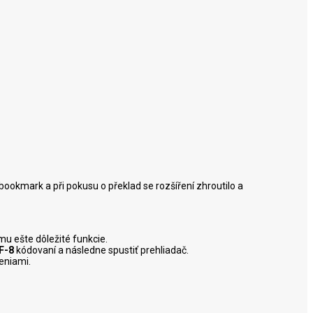
bookmark a při pokusu o překlad se rozšíření zhroutilo a
mu ešte dôležité funkcie.
F-8
kódovaní a následne spustiť prehliadač.
reniami.