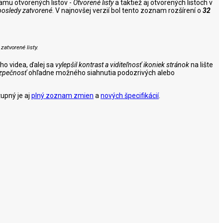
namu otvorených listov -
Otvorené listy
a taktiež aj otvorených listoch v
osledy zatvorené
. V najnovšej verzií bol tento zoznam rozšírení o
32
zatvorené listy.
ho videa, ďalej sa
vylepšil kontrast a viditeľnosť ikoniek stránok
na lište
zpečnosť
ohľadne možného siahnutia podozrivých alebo
upný je aj
plný zoznam zmien
a
nových špecifikácií
.