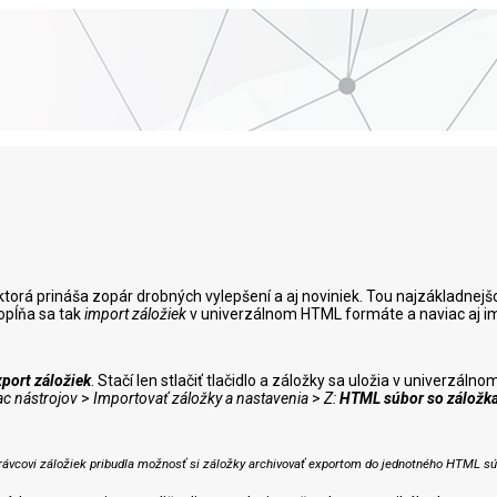
 ktorá prináša zopár drobných vylepšení a aj noviniek. Tou najzákladnej
opĺňa sa tak
import záložiek
v univerzálnom HTML formáte a naviac aj impo
port záložiek
. Stačí len stlačiť tlačidlo a záložky sa uložia v univerz
ac nástrojov
>
Importovať záložky a nastavenia
>
Z:
HTML súbor so záložk
rávcovi záložiek pribudla možnosť si záložky archivovať exportom do jednotného HTML sú