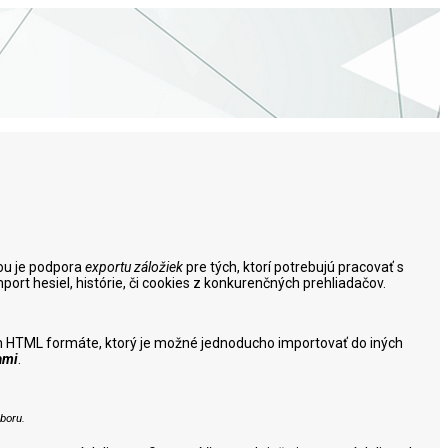
šou je podpora
exportu záložiek
pre tých, ktorí potrebujú pracovať s
rt hesiel, histórie, či cookies z konkurenčných prehliadačov.
álnom HTML formáte, ktorý je možné jednoducho importovať do iných
ami
.
boru.