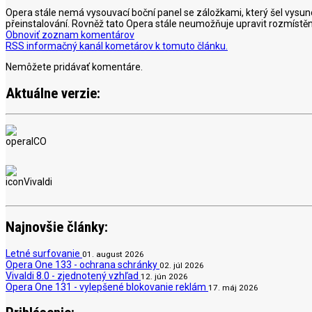
Opera stále nemá vysouvací boční panel se záložkami, který šel vysuno
přeinstalování. Rovněž tato Opera stále neumožňuje upravit rozmístění 
Obnoviť zoznam komentárov
RSS informačný kanál kometárov k tomuto článku.
Nemôžete pridávať komentáre.
Aktuálne verzie:
Najnovšie články:
Letné surfovanie
01. august 2026
Opera One 133 - ochrana schránky
02. júl 2026
Vivaldi 8.0 - zjednotený vzhľad
12. jún 2026
Opera One 131 - vylepšené blokovanie reklám
17. máj 2026