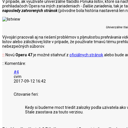
V prípade, ak využívate univerzálne tlačidlo
Ponuka listov
, ktoré sa nac
prehliadačoch Opera na iných zariadeniach -
Ďalšie zariadenia
, tak je 
naposledy zatvorených stránok
(pôvodne bola história nastavená len n
Univerzálne tla
Vývojári pracovali aj na riešení problémov s
plynulosťou prehrávania
vid
listov alebo záložkovej lište v prípade, že používate tmavú tému pre
nebezpečných súborov.
::
Novú
Operu 47
je možné stiahnuť z
oficiálnych stránok
alebo bude au
:: Komentáre:
#4
cvm
2017-09-12 16:42
Citovanie feri:
Kedy si budeme moct triedit zalozky podla uzivatela ako
Stale zaostava za touto verziou.