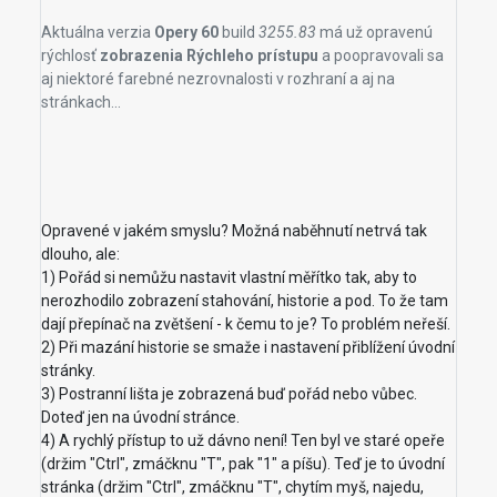
Aktuálna verzia
Opery 60
build
3255.83
má už opravenú
rýchlosť
zobrazenia Rýchleho prístupu
a poopravovali sa
aj niektoré farebné nezrovnalosti v rozhraní a aj na
stránkach...
Opravené v jakém smyslu? Možná naběhnutí netrvá tak
dlouho, ale:
1) Pořád si nemůžu nastavit vlastní měřítko tak, aby to
nerozhodilo zobrazení stahování, historie a pod. To že tam
dají přepínač na zvětšení - k čemu to je? To problém neřeší.
2) Při mazání historie se smaže i nastavení přiblížení úvodní
stránky.
3) Postranní lišta je zobrazená buď pořád nebo vůbec.
Doteď jen na úvodní stránce.
4) A rychlý přístup to už dávno není! Ten byl ve staré opeře
(držim "Ctrl", zmáčknu "T", pak "1" a píšu). Teď je to úvodní
stránka (držim "Ctrl", zmáčknu "T", chytím myš, najedu,