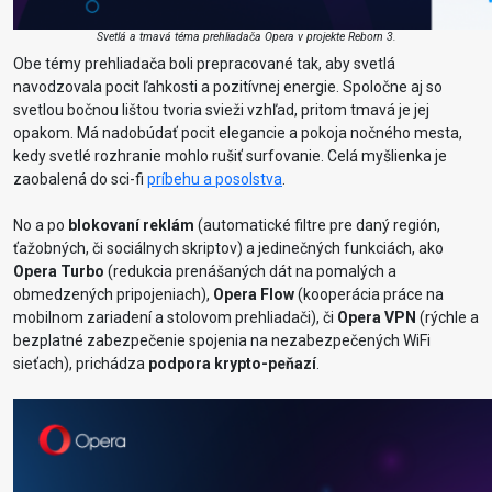
Svetlá a tmavá téma prehliadača Opera v projekte Reborn 3.
Obe témy prehliadača boli prepracované tak, aby svetlá
navodzovala pocit ľahkosti a pozitívnej energie. Spoločne aj so
svetlou bočnou lištou tvoria svieži vzhľad, pritom tmavá je jej
opakom. Má nadobúdať pocit elegancie a pokoja nočného mesta,
kedy svetlé rozhranie mohlo rušiť surfovanie. Celá myšlienka je
zaobalená do sci-fi
príbehu a posolstva
.
No a po
blokovaní reklám
(automatické filtre pre daný región,
ťažobných, či sociálnych skriptov) a jedinečných funkciách, ako
Opera Turbo
(redukcia prenášaných dát na pomalých a
obmedzených pripojeniach),
Opera Flow
(kooperácia práce na
mobilnom zariadení a stolovom prehliadači), či
Opera VPN
(rýchle a
bezplatné zabezpečenie spojenia na nezabezpečených WiFi
sieťach), prichádza
podpora krypto-peňazí
.