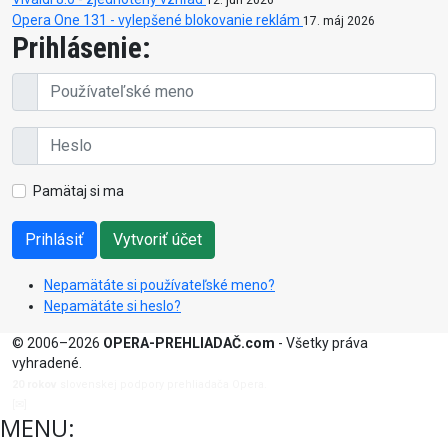
Opera One 131 - vylepšené blokovanie reklám
17. máj 2026
Prihlásenie:
Pamätaj si ma
Prihlásiť
Vytvoriť účet
Nepamätáte si používateľské meno?
Nepamätáte si heslo?
© 2006–2026
OPERA-PREHLIADAČ.com
- Všetky práva
vyhradené.
20 rokov
slovenskej podpory prehliadača Opera.
[✉]
admin@opera-prehliadac.com
MENU: