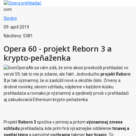
cvm
Správy
09. apríl 2019
Návštevy: 5381
Opera 60 - projekt Reborn 3 a
krypto-peňaženka
Ak sa vám zdá, že sme akosi preskočili prehliadač vo
verzii 59, tak to nie je zdanie, ale fakt. Jednoducho
projekt Reborn
3
je tak významný, že si zaslúžil nové a okrúhle číslo. Zmeny a
drobné novinky, okrem vzhľadu, nájdeme v každom kúsku
prehliadača a rovnako je významný a ojedinelý prvok v prehliadači
aj zabudovaná Ethereum krypto-peňaženka.
Projekt
Reborn 3
spočíva v jemnej a pritom
významnej zmene
vzhľadu
prehliadača, kde prím hrá výraznejšie oddelenie
tmavej a
svetlej témy
a samotné
rozhranie
takmer
bez hraníc
. To