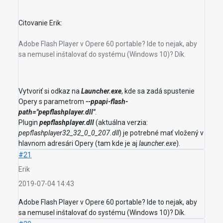
Citovanie Erik:
Adobe Flash Player v Opere 60 portable? Ide to nejak, aby
sa nemusel inštalovať do systému (Windows 10)? Dík.
Vytvoriť si odkaz na
Launcher.exe
, kde sa zadá spustenie
Opery s parametrom
--ppapi-flash-
path="pepflashplayer.dll"
.
Plugin
pepflashplayer.dll
(aktuálna verzia:
pepflashplayer32_32_0_0_207.dll
) je potrebné mať vložený v
hlavnom adresári Opery (tam kde je aj
launcher.exe
).
#21
Erik
2019-07-04 14:43
Adobe Flash Player v Opere 60 portable? Ide to nejak, aby
sa nemusel inštalovať do systému (Windows 10)? Dík.