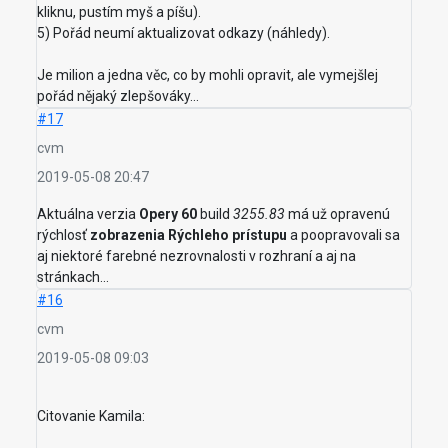
kliknu, pustím myš a píšu).
5) Pořád neumí aktualizovat odkazy (náhledy).
Je milion a jedna věc, co by mohli opravit, ale vymejšlej
pořád nějaký zlepšováky...
#17
cvm
2019-05-08 20:47
Aktuálna verzia
Opery 60
build
3255.83
má už opravenú
rýchlosť
zobrazenia Rýchleho prístupu
a poopravovali sa
aj niektoré farebné nezrovnalosti v rozhraní a aj na
stránkach...
#16
cvm
2019-05-08 09:03
Citovanie Kamila: