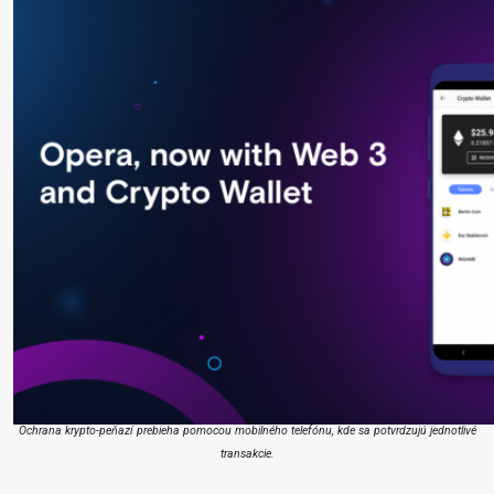
Ochrana krypto-peňazí prebieha pomocou mobilného telefónu, kde sa potvrdzujú jednotlivé
transakcie.