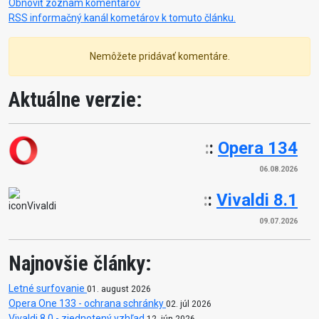
Obnoviť zoznam komentárov
RSS informačný kanál kometárov k tomuto článku.
Nemôžete pridávať komentáre.
Aktuálne verzie:
:
:
Opera 134
06.08.2026
:
:
Vivaldi 8.1
09.07.2026
Najnovšie články:
Letné surfovanie
01. august 2026
Opera One 133 - ochrana schránky
02. júl 2026
Vivaldi 8.0 - zjednotený vzhľad
12. jún 2026