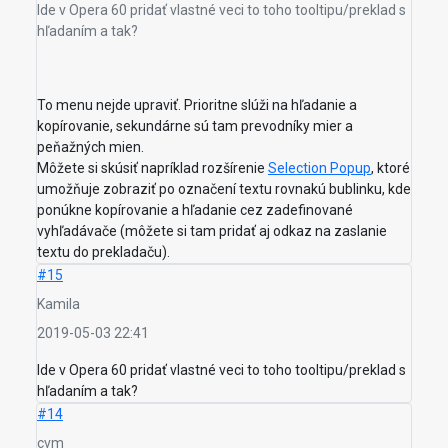
Ide v Opera 60 pridať vlastné veci to toho tooltipu/preklad s
hľadaním a tak?
To menu nejde upraviť. Prioritne slúži na hľadanie a
kopírovanie, sekundárne sú tam prevodníky mier a
peňažných mien.
Môžete si skúsiť napríklad rozšírenie
Selection Popup
, ktoré
umožňuje zobraziť po označení textu rovnakú bublinku, kde
ponúkne kopírovanie a hľadanie cez zadefinované
vyhľadávače (môžete si tam pridať aj odkaz na zaslanie
textu do prekladaču).
#15
Kamila
2019-05-03 22:41
Ide v Opera 60 pridať vlastné veci to toho tooltipu/preklad s
hľadaním a tak?
#14
cvm