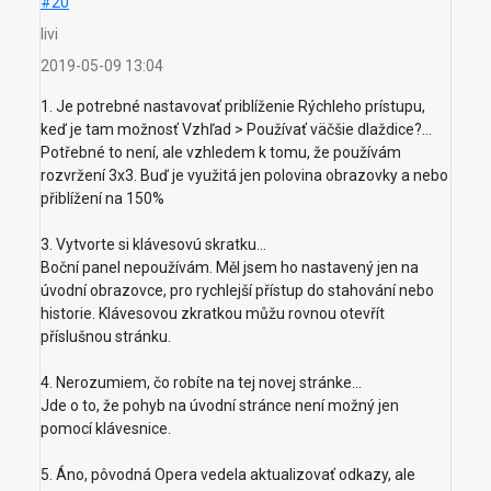
#20
livi
2019-05-09 13:04
1. Je potrebné nastavovať priblíženie Rýchleho prístupu,
keď je tam možnosť Vzhľad > Používať väčšie dlaždice?...
Potřebné to není, ale vzhledem k tomu, že používám
rozvržení 3x3. Buď je využitá jen polovina obrazovky a nebo
přiblížení na 150%
3. Vytvorte si klávesovú skratku...
Boční panel nepoužívám. Měl jsem ho nastavený jen na
úvodní obrazovce, pro rychlejší přístup do stahování nebo
historie. Klávesovou zkratkou můžu rovnou otevřít
příslušnou stránku.
4. Nerozumiem, čo robíte na tej novej stránke...
Jde o to, že pohyb na úvodní stránce není možný jen
pomocí klávesnice.
5. Áno, pôvodná Opera vedela aktualizovať odkazy, ale