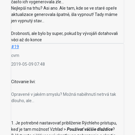
často ich vygenerovala zle...
Nejlepší na trhu? Asi ano. Ale tam, kde se ve staré opeře
aktualizace generovala špatně, šla vypnout! Tady máme
jen vypnutý stav...
Drobnosti, ale bylo by super, pokud by vývojáři dotahovali
věci až do konce
#19
cvm
2019-05-09 07:48
Citovanie livi:
Opravené v jakém smyslu? Možná naběhnutí netrvá tak
dlouho, ale...
1. Je potrebné nastavovať priblíženie Rýchleho prístupu,
keď je tam možnosť
Vzhľad
>
Používať väčšie dlaždice
?