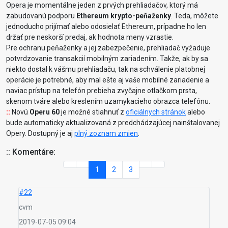
Opera je momentálne jeden z prvých prehliadačov, ktorý má
zabudovanú podporu
Ethereum krypto-peňaženky
. Teda, môžete
jednoducho prijímať alebo odosielať Ethereum, prípadne ho len
držať pre neskorší predaj, ak hodnota meny vzrastie.
Pre ochranu peňaženky a jej zabezpečenie, prehliadač vyžaduje
potvrdzovanie transakcií mobilným zariadením. Takže, ak by sa
niekto dostal k vášmu prehliadaču, tak na schválenie platobnej
operácie je potrebné, aby mal ešte aj vaše mobilné zariadenie a
naviac prístup na telefón prebieha zvyčajne otlačkom prsta,
skenom tváre alebo kreslením uzamykacieho obrazca telefónu.
::
Novú
Operu 60
je možné stiahnuť z
oficiálnych stránok
alebo
bude automaticky aktualizovaná z predchádzajúcej nainštalovanej
Opery. Dostupný je aj
plný zoznam zmien
.
:: Komentáre:
1
2
3
#22
cvm
2019-07-05 09:04