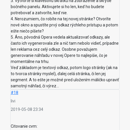
3. Vytvorte si klávesovú skratku na zobrazenie a skrytie
bočného panelu. Aktivujete si ho len, keď ho budete
potrebovať a zatvoríte, keď nie.
4. Nerozumiem, čo robíte na tej novej stránke? Otvoríte
nové okno a spustíte prvý odkaz rýchleho prístupu a potom
ešte niečo píšete?
5. Áno, pôvodná Opera vedela aktualizovať odkazy, ale
často ich vygenerovala zle a nič tam nebolo vidieť, prípadne
len reklama cez celý odkaz. Osobne považujem
generovanie náhľadu v novej Opere to najlepšie, čo je
momentálne na trhu.
Veď základom je textový odkaz, potom logo stránky (ak na
to tvorca stránky myslel), ďalej celá stránka, či len jej
segment. A to ešte je možné pred uložením máličko upraviť
samotný náhľad, či výrez...
#18
livi
2019-05-08 23:34
Citovanie cvm: