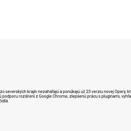
ci zo severských krajín nezaháľajú a ponúkajú už 23 verziu novej Oper
 podporu rozšírení z Google Chrome, zlepšenú prácu s pluginami, vyhľa
čidlá.