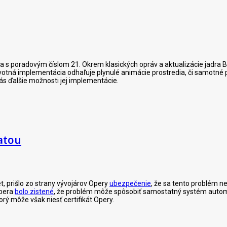
 s poradovým číslom 21. Okrem klasických opráv a aktualizácie jadra Bl
rvotná implementácia odhaľuje plynulé animácie prostredia, či samotné 
nás ďalšie možnosti jej implementácie.
latou
et, prišlo zo strany vývojárov Opery
ubezpečenie
, že sa tento problém ne
Opera
bolo zistené
, že problém môže spôsobiť samostatný systém automa
orý môže však niesť certifikát Opery.