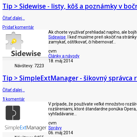
Tip > Sidewise - listy, kôš a poznámky v bočn
Čítať ďalej…
Pridať komentár
Ak chcete využívať prehliadač naplno, ale bojít
Sidewise
. I keď musíme preň skočiť na stránk
zamykať, oštítkovať, či hibernovať...
cvm
Články a návody
18. máj 2014
Návštevy: 7223
Tip > SimpleExtManager - šikovný správca r
Čítať ďalej…
1
komentár
V prípade, že používate veľké množstvo rozšíre
rozšíreniami, ktoré štandardne ponúka Opera, 
vyhľadávanie...
cvm
Správy
06. máj 2014