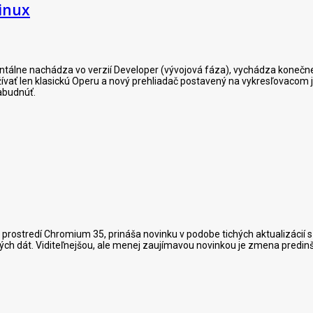
Linux
álne nachádza vo verzií Developer (vývojová fáza), vychádza konečne n
ívať len klasickú Operu a nový prehliadač postavený na vykresľovacom ja
abudnúť.
 prostredí Chromium 35, prináša novinku v podobe tichých aktualizácií
sených dát. Viditeľnejšou, ale menej zaujímavou novinkou je zmena predi