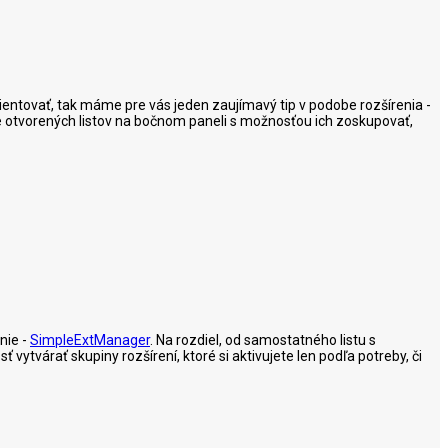
 orientovať, tak máme pre vás jeden zaujímavý tip v podobe rozšírenia -
ie otvorených listov na bočnom paneli s možnosťou ich zoskupovať,
nie -
SimpleExtManager
. Na rozdiel, od samostatného listu s
tvárať skupiny rozšírení, ktoré si aktivujete len podľa potreby, či