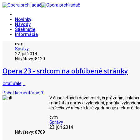
Novinky
Návody
Stiahnutie
Informácie
cvm
Správy
22. júl 2014
Návštevy: 8120
Opera 23 - srdcom na obľúbené stránky
Čítať ďalej…
Počet komentárov:
7
V čase letných dovoleniek, či prázdnin, chlap
množstva opráv a vylepšení, ponúka vylepšenú
srdiečkové menu
, ktoré zjednocuje niektoré tla
cvm
Správy
23. jún 2014
Návštevy: 8709