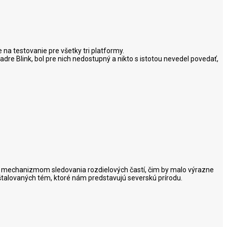
a testovanie pre všetky tri platformy.
dre Blink, bol pre nich nedostupný a nikto s istotou nevedel povedať,
 s mechanizmom sledovania rozdielových častí, čim by malo výrazne
nštalovaných tém, ktoré nám predstavujú severskú prírodu.