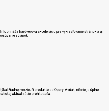
ink, prináša hardvérovú akceleráciu pre vykresľovanie stránok a aj
posúvanie stránok.
týkal žiadnej verzie, či produkte od Opery. Avšak, nič nie je úplne
tickej aktualizácie prehliadača.