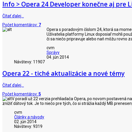
Info > Opera 24 Developer konečne aj pre 
Čítať ďalej…
Počet komentárov:
7
Opera s poradovým číslom 24, ktorá sa moment
Užívatelia platformy Linux doposiaľ mohli použ
či sa niečo pripravuje alebo naň môžu rovno z
cvm
Správy
04. jún 2014
Návštevy: 11907
Opera 22 - tiché aktualizácie a nové témy
Čítať ďalej…
Počet komentárov:
5
V poradí už 22 verzia prehliadača Opera, po novom postavená na
znížiť dátový tok. Je to niečo pre tých, čo si strážia každý MB prene
cvm
Články a návody
02. jún 2014
Návštevy: 9319