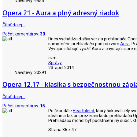
Návštevy: 9455
Opera 21 - Aura a plný adresný riadok
Čítať ďalej…
Počet komentárov:
30
Dnes vychádza ďalšia verzia prehliadača Opera
samotného prehliadača pod názvom
Aura
. P
Vývojári sľubujú využiť Auru a chystajú si pre 
cvm
Správy
23. apríl 2014
Návštevy: 30291
Opera 12.17 - klasika s bezpečnostnou záp
Čítať ďalej…
Počet komentárov:
15
Po škandále
Heartbleed
, ktorý šokoval celý sv
ideálne a tak pri prezeraní kódu prehliadača 
Prehliadaču mohol byť podstrčení iný súbor, kt
Strana 36 z 47