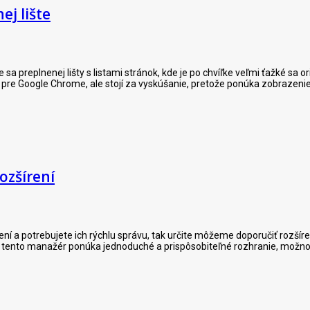
ej lište
e sa preplnenej lišty s listami stránok, kde je po chvíľke veľmi ťažké sa
y pre Google Chrome, ale stojí za vyskúšanie, pretože ponúka zobrazen
ozšírení
ní a potrebujete ich rýchlu správu, tak určite môžeme doporučiť rozšíre
tento manažér ponúka jednoduché a prispôsobiteľné rozhranie, možnosť vy