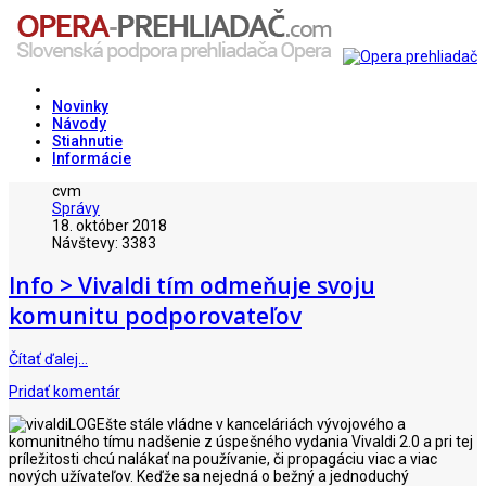
Novinky
Návody
Stiahnutie
Informácie
cvm
Správy
18. október 2018
Návštevy: 3383
Info > Vivaldi tím odmeňuje svoju
komunitu podporovateľov
Čítať ďalej…
Pridať komentár
Ešte stále vládne v kanceláriách vývojového a
komunitného tímu nadšenie z úspešného vydania Vivaldi 2.0 a pri tej
príležitosti chcú nalákať na používanie, či propagáciu viac a viac
nových užívateľov. Keďže sa nejedná o bežný a jednoduchý