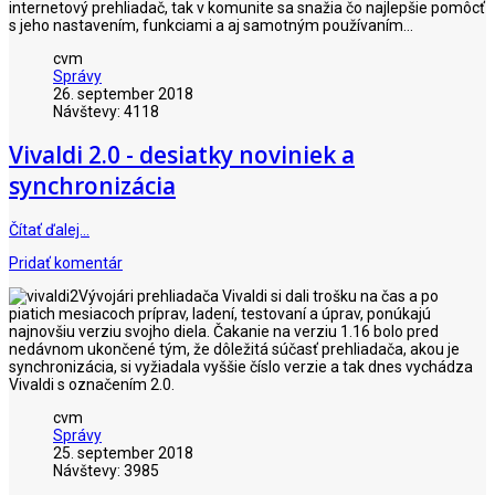
internetový prehliadač, tak v komunite sa snažia čo najlepšie pomôcť
s jeho nastavením, funkciami a aj samotným používaním...
cvm
Správy
26. september 2018
Návštevy: 4118
Vivaldi 2.0 - desiatky noviniek a
synchronizácia
Čítať ďalej…
Pridať komentár
Vývojári prehliadača Vivaldi si dali trošku na čas a po
piatich mesiacoch príprav, ladení, testovaní a úprav, ponúkajú
najnovšiu verziu svojho diela. Čakanie na verziu 1.16 bolo pred
nedávnom ukončené tým, že dôležitá súčasť prehliadača, akou je
synchronizácia, si vyžiadala vyššie číslo verzie a tak dnes vychádza
Vivaldi s označením 2.0.
cvm
Správy
25. september 2018
Návštevy: 3985