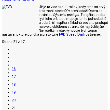
Už je to viac ako 11 rokov, kedy sme sa prvý
krát mohli stretnúť v prehliadači Opera so
stránkou
Rýchleho prístupu
. Terajšia podoba
rýchleho prístupu mapuje len to jednoduché
a dobré, čím spĺňa základnú vec a to pristúpiť
na svoju obľúbenú stránku čo najrýchlejšie.
Nie všetkým však vyhovuje tých zopár
nastavení, ktoré ponúka a preto tu je
FVD Speed Dial
rozšírenie...
Strana 21 z 47
16
17
18
19
20
21