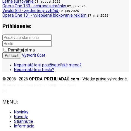
Letné surfovanie
01. august 2026
Opera One 133 - ochrana schránky
02. júl 2026
Vivaldi 8.0 - zjednotený vzhľad
12. jún 2026
Opera One 131 - vylepšené blokovanie reklám
17. máj 2026
Prihlásenie:
Pamätaj si ma
Vytvoriť účet
Prihlásiť
Nepamätáte si používateľské meno?
Nepamätáte si heslo?
© 2006–2026
OPERA-PREHLIADAČ.com
- Všetky práva vyhradené.
20 rokov
slovenskej podpory prehliadača Opera.
[✉]
admin@opera-prehliadac.com
MENU:
Novinky
Návody
Stiahnutie
Informácie