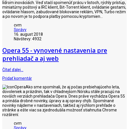
lídrom inováciách. Veď stačí spomenúť prácu v listoch, rýchly prístup,
miniatúrny poštový a IRC klient, Bit-Torrent klient, ovládanie gestami,
ovládanie hlasom, zabudované blokovanie reklám, VPN, Turbo režim
a po novom je to podpora platby pomocou kryptomien...
cvm
Správy
16. august 2018
Návštevy: 4932
Opera 55 - vynovené nastavenia pre
prehliadač a aj web
Čítať ďalej…
Pridať komentár
Ako sme spomínali, že aj počas prebiehajúceho leta,
dovoleniek a prázdnin, tak v chladnejšom Nórsku stále pracujú na
novších verziách prehliadača Opera. Dnes práve vychádza Opera 55
a prináša drobné novinky, úpravy a aj opravy chýb. Spomínané
novinky nájdeme v nastaveniach, taktiež aj rýchlom prehľade o
stránke a ešte viac sa zjednodušila možnosť stiahnutia Chrome
rozšírení.
cvm
Správy