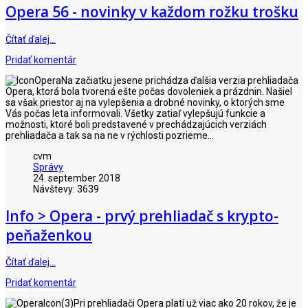
Opera 56 - novinky v každom rožku trošku
Čítať ďalej…
Pridať komentár
Na začiatku jesene prichádza ďalšia verzia prehliadača
Opera, ktorá bola tvorená ešte počas dovoleniek a prázdnin. Našiel
sa však priestor aj na vylepšenia a drobné novinky, o ktorých sme
Vás počas leta informovali. Všetky zatiaľ vylepšujú funkcie a
možnosti, ktoré boli predstavené v prechádzajúcich verziách
prehliadača a tak sa na ne v rýchlosti pozrieme...
cvm
Správy
24. september 2018
Návštevy: 3639
Info > Opera - prvý prehliadač s krypto-
peňaženkou
Čítať ďalej…
Pridať komentár
Pri prehliadači Opera platí už viac ako 20 rokov, že je