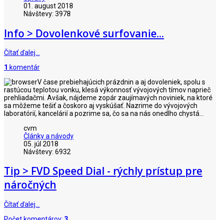
01. august 2018
Návštevy: 3978
Info > Dovolenkové surfovanie...
Čítať ďalej…
1
komentár
V čase prebiehajúcich prázdnin a aj dovoleniek, spolu s
rastúcou teplotou vonku, klesá výkonnosť vývojových tímov naprieč
prehliadačmi. Avšak, nájdeme zopár zaujímavých noviniek, na ktoré
sa môžeme tešiť a čoskoro aj vyskúšať. Nazrime do vývojových
laboratórií, kancelárií a pozrime sa, čo sa na nás onedlho chystá...
cvm
Články a návody
05. júl 2018
Návštevy: 6932
Tip > FVD Speed Dial - rýchly prístup pre
náročných
Čítať ďalej…
Počet komentárov:
3