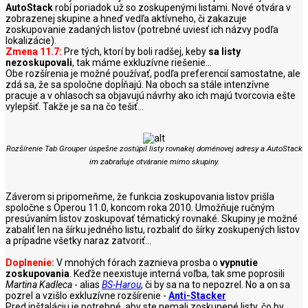
AutoStack
robí poriadok už so zoskupenými listami. Nové otvára v
zobrazenej skupine a hneď vedľa aktívneho, či zakazuje
zoskupovanie zadaných listov (potrebné uviesť ich názvy podľa
lokalizácie).
Zmena 11.7:
Pre tých, ktorí by boli radšej, keby
sa listy
nezoskupovali
, tak máme exkluzívne riešenie...
Obe rozšírenia je možné používať, podľa preferencií samostatne, ale
zdá sa, že sa spoločne dopĺňajú. Na oboch sa stále intenzívne
pracuje a v ohlasoch sa objavujú návrhy ako ich majú tvorcovia ešte
vylepšiť. Takže je sa na čo tešiť...
Rozšírenie Tab Grouper úspešne zostúpil listy rovnakej doménovej adresy a AutoStack
im zabraňuje otváranie mimo skupiny.
Záverom si pripomeňme, že funkcia zoskupovania listov prišla
spoločne s Operou 11.0, koncom roka 2010. Umožňuje ručným
presúvaním listov zoskupovať tématický rovnaké. Skupiny je možné
zabaliť len na šírku jedného listu, rozbaliť do šírky zoskupených listov
a prípadne všetky naraz zatvoriť...
Doplnenie:
V mnohých fórach zaznieva prosba o
vypnutie
zoskupovania
. Keďže neexistuje interná voľba, tak sme poprosili
Martina Kadleca
- alias
BS-Harou
, či by sa na to nepozrel. No a on sa
pozrel a vzišlo exkluzívne rozšírenie -
Anti-Stacker
Pred inštaláciu je potrebné, aby ste nemali zoskupené listy, čo by