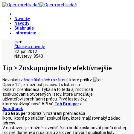
Novinky
Návody
Stiahnutie
Informácie
cvm
Články a návody
22. jún 2012
Návštevy: 8540
Tip > Zoskupujme listy efektívnejšie
Novinkou
v špecifikáciách rozšírení
, ktoré prišli v
Opere 12, je možnosť pracovať s listami a
oknami prehliadača. Týka sa to teda aj možnosti
zoskupovania otvorených listov, ktoré umožňuje
užívateľovi sprehľadniť prácu. Prvé lastovičky,
ktoré využívajú nové API sú
Tab Grouper
a
AutoStack
.
Tab Grouper
zobrazí v rozhraní prehliadača
ikonu, ktorá po stlačení zoskupi listy, ktoré majú rovnaký základ
adresy.
V nastavení je možné si zvoliť, či sa budú zoskupovať podľa druhej
úrovne domény a či sa majú zároveň zatvoriť duplicitné listy.