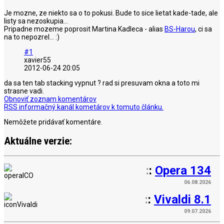
Je mozne, ze niekto sa o to pokusi. Bude to sice lietat kade-tade, ale
listy sa nezoskupia...
Pripadne mozeme poprosit Martina Kadleca - alias
BS-Harou
, ci sa
na to nepozrel... :)
#1
xavier55
2012-06-24 20:05
da sa ten tab stacking vypnut ? rad si presuvam okna a toto mi
strasne vadi.
Obnoviť zoznam komentárov
RSS informačný kanál kometárov k tomuto článku.
Nemôžete pridávať komentáre.
Aktuálne verzie:
:
:
Opera 134
06.08.2026
:
:
Vivaldi 8.1
09.07.2026