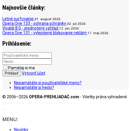
Najnovšie články:
Letné surfovanie
01. august 2026
Opera One 133 - ochrana schránky
02. júl 2026
Vivaldi 8.0 - zjednotený vzhľad
12. jún 2026
Opera One 131 - vylepšené blokovanie reklám
17. máj 2026
Prihlásenie:
Pamätaj si ma
Vytvoriť účet
Prihlásiť
Nepamätáte si používateľské meno?
Nepamätáte si heslo?
© 2006–2026
OPERA-PREHLIADAČ.com
- Všetky práva vyhradené.
20 rokov
slovenskej podpory prehliadača Opera.
[✉]
admin@opera-prehliadac.com
MENU:
Novinky