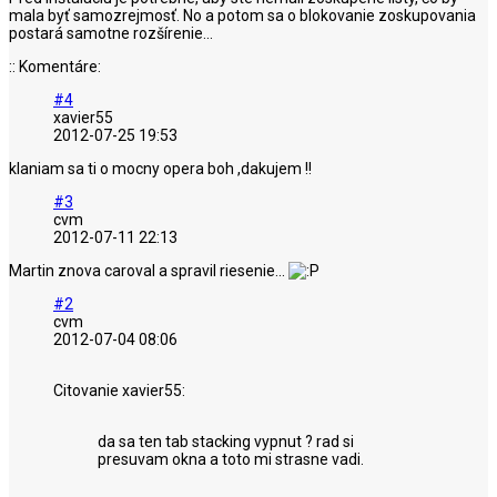
mala byť samozrejmosť. No a potom sa o blokovanie zoskupovania
postará samotne rozšírenie...
:: Komentáre:
#4
xavier55
2012-07-25 19:53
klaniam sa ti o mocny opera boh ,dakujem !!
#3
cvm
2012-07-11 22:13
Martin znova caroval a spravil riesenie...
#2
cvm
2012-07-04 08:06
Citovanie xavier55:
da sa ten tab stacking vypnut ? rad si
presuvam okna a toto mi strasne vadi.