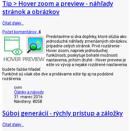
Tip > Hover zoom a preview - náhľady
stránok a obrázkov
Čítať ďalej…
Počet komentárov:
4
Predstavíme si dva doplnky, ktoré slúžia ako
jednoduché náhľady zmenšených obrázkov,
prípadne celých stránok. Prvé rozšírenie -
Hover zoom, napriek jednoduchej
funkčnosti, poskytuje bohaté možnosti
nastavenia, pritom druhé - Hover preview je
ešte vo vývoji a nejaké rozšírené nastavenia
budete ťažšie hľadať.
Funkčné sú však obe dve a pridávame ešte tip aj na podobné
rozšírenia.
cvm
Články a návody
31. marec 2016
Návštevy: 8058
Súboj generácií - rýchly prístup a záložky
Čítať ďalej…