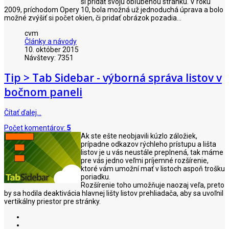
si pridať svoju obľúbenou stránku. V roku
2009, príchodom Opery 10, bola možná už jednoduchá úprava a bolo
možné zvýšiť si počet okien, či pridať obrázok pozadia...
cvm
Články a návody
10. október 2015
Návštevy: 7351
Tip > Tab Sidebar - výborná správa listov v
bočnom paneli
Čítať ďalej…
Počet komentárov:
5
Ak ste ešte neobjavili kúzlo záložiek,
prípadne odkazov rýchleho prístupu a lišta
listov je u vás neustále preplnená, tak máme
pre vás jedno veľmi príjemné rozšírenie,
ktoré vám umožní mať v listoch aspoň trošku
poriadku.
Rozšírenie toho umožňuje naozaj veľa, preto
by sa hodila deaktivácia hlavnej lišty listov prehliadača, aby sa uvoľnil
vertikálny priestor pre stránky.