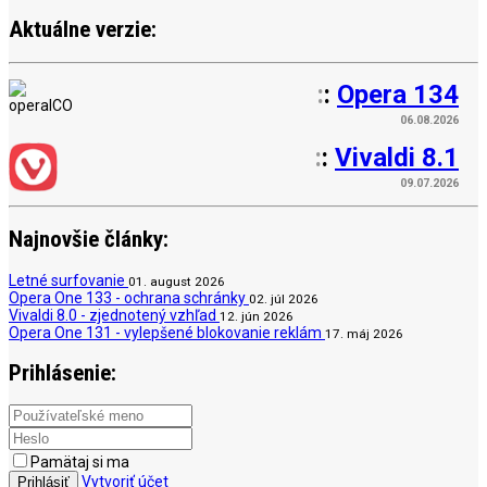
Aktuálne verzie:
:
:
Opera 134
06.08.2026
:
:
Vivaldi 8.1
09.07.2026
Najnovšie články:
Letné surfovanie
01. august 2026
Opera One 133 - ochrana schránky
02. júl 2026
Vivaldi 8.0 - zjednotený vzhľad
12. jún 2026
Opera One 131 - vylepšené blokovanie reklám
17. máj 2026
Prihlásenie:
Pamätaj si ma
Vytvoriť účet
Prihlásiť