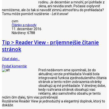
rodinu. Je december a mnohí, pri pohľade z
okna, ani nevidia sneh. Počasie ovplyvniť
nemôžeme, ale čo tak si navodiť zimnú atmosféru do prehliadača?
Tomu môže pomôcť rozšírenie -
Let it snow!
cvm
Články a návody
11. december 2016
Návštevy: 6788
Tip > Reader View - príjemnejšie čítanie
stránok
Čítať ďalej…
Pridať komentár
Pred nedávnom sme spomínali, že do
aktuálnej verzie prehliadača Vivaldi bola
integrovaná funkcia zjednodušeného čítania
stránok a tento režim zobrazenia stránky
obsahujú aj iné prehliadače. V dnešnej dobe,
kedy rozhrania stránok obsahujú viac
reklamy, ako samotného obsahu je tento
režim čím ďalej, tým viac potrebnejší.
Rozšírenie Reader View je jednoduchý a elegantný doplnok, ktorý to
dokáže.