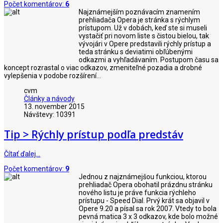
Počet komentárov:
6
Najznámejším poznávacím znamením
prehliadača Opera je stránka s rýchlym
prístupom. Už v dobách, keď ste si museli
vystačiť pri novom liste s čistou bielou, tak
vývojári v Opere predstavili rýchly prístup a
teda stránku s deviatimi obľúbenými
odkazmi a vyhľadávaním. Postupom času sa
koncept rozrastal o viac odkazov, zmeniteľné pozadia a drobné
vylepšenia v podobe rozšírení...
cvm
Články a návody
13. november 2015
Návštevy: 10391
Tip > Rýchly prístup podľa predstáv
Čítať ďalej…
Počet komentárov:
9
Jednou z najznámejšou funkciou, ktorou
prehliadač Opera obohatil prázdnu stránku
nového listu je práve funkcia rýchleho
prístupu - Speed Dial. Prvý krát sa objavil v
Opere 9.20 a písal sa rok 2007. Vtedy to bola
pevná matica 3 x 3 odkazov, kde bolo možné