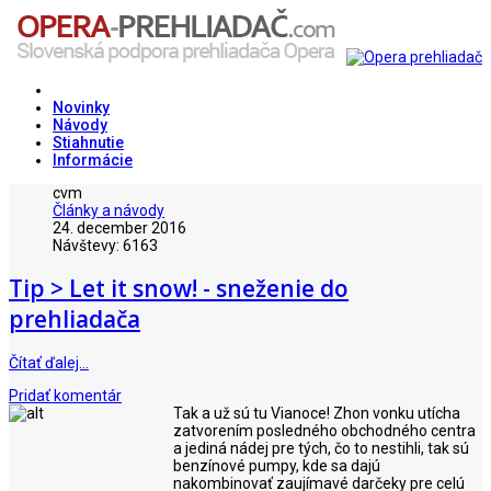
Novinky
Návody
Stiahnutie
Informácie
cvm
Články a návody
24. december 2016
Návštevy: 6163
Tip > Let it snow! - sneženie do
prehliadača
Čítať ďalej…
Pridať komentár
Tak a už sú tu Vianoce! Zhon vonku utícha
zatvorením posledného obchodného centra
a jediná nádej pre tých, čo to nestihli, tak sú
benzínové pumpy, kde sa dajú
nakombinovať zaujímavé darčeky pre celú