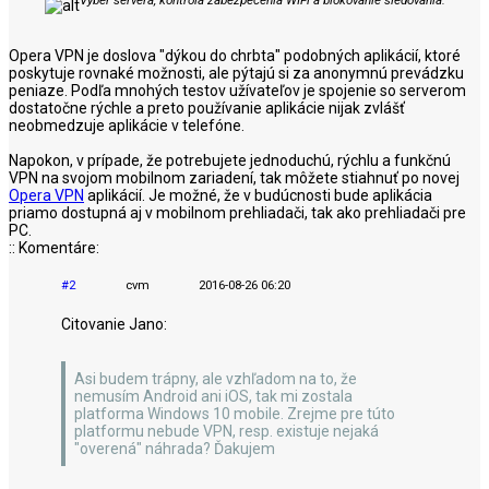
Opera VPN je doslova "dýkou do chrbta" podobných aplikácií, ktoré
poskytuje rovnaké možnosti, ale pýtajú si za anonymnú prevádzku
peniaze. Podľa mnohých testov užívateľov je spojenie so serverom
dostatočne rýchle a preto používanie aplikácie nijak zvlášť
neobmedzuje aplikácie v telefóne.
Napokon, v prípade, že potrebujete jednoduchú, rýchlu a funkčnú
VPN na svojom mobilnom zariadení, tak môžete stiahnuť po novej
Opera VPN
aplikácií. Je možné, že v budúcnosti bude aplikácia
priamo dostupná aj v mobilnom prehliadači, tak ako prehliadači pre
PC.
:: Komentáre:
#2
cvm
2016-08-26 06:20
Citovanie Jano:
Asi budem trápny, ale vzhľadom na to, že
nemusím Android ani iOS, tak mi zostala
platforma Windows 10 mobile. Zrejme pre túto
platformu nebude VPN, resp. existuje nejaká
"overená" náhrada? Ďakujem