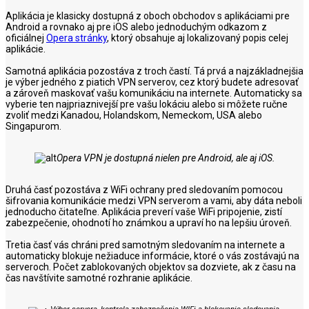
Aplikácia je klasicky dostupná z oboch obchodov s aplikáciami pre
Android a rovnako aj pre iOS alebo jednoduchým odkazom z
oficiálnej
Opera stránky
, ktorý obsahuje aj lokalizovaný popis celej
aplikácie.
Samotná aplikácia pozostáva z troch častí. Tá prvá a najzákladnejšia
je výber jedného z piatich VPN serverov, cez ktorý budete adresovať
a zároveň maskovať vašu komunikáciu na internete. Automaticky sa
vyberie ten najpriaznivejší pre vašu lokáciu alebo si môžete ručne
zvoliť medzi Kanadou, Holandskom, Nemeckom, USA alebo
Singapurom.
Opera VPN je dostupná nielen pre Android, ale aj iOS.
Druhá časť pozostáva z WiFi ochrany pred sledovaním pomocou
šifrovania komunikácie medzi VPN serverom a vami, aby dáta neboli
jednoducho čitateľne. Aplikácia preverí vaše WiFi pripojenie, zistí
zabezpečenie, ohodnotí ho známkou a upraví ho na lepšiu úroveň.
Tretia časť vás chráni pred samotným sledovaním na internete a
automaticky blokuje nežiaduce informácie, ktoré o vás zostávajú na
serveroch. Počet zablokovaných objektov sa dozviete, ak z času na
čas navštívite samotné rozhranie aplikácie.
Výber servera, kontrola zabezpečenia WIFi a blokovanie sledovania.