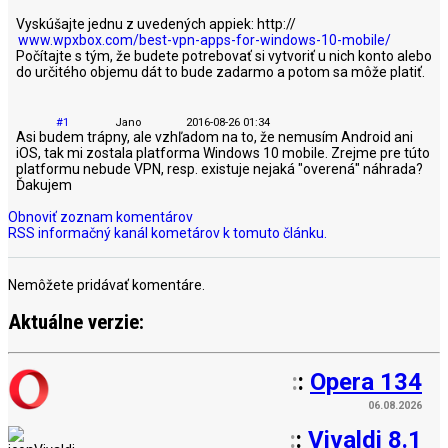
Vyskúšajte jednu z uvedených appiek: http://
www.wpxbox.com/best-vpn-apps-for-windows-10-mobile/
Počítajte s tým, že budete potrebovať si vytvoriť u nich konto alebo
do určitého objemu dát to bude zadarmo a potom sa môže platiť.
#1
Jano
2016-08-26 01:34
Asi budem trápny, ale vzhľadom na to, že nemusím Android ani
iOS, tak mi zostala platforma Windows 10 mobile. Zrejme pre túto
platformu nebude VPN, resp. existuje nejaká "overená" náhrada?
Ďakujem
Obnoviť zoznam komentárov
RSS informačný kanál kometárov k tomuto článku.
Nemôžete pridávať komentáre.
Aktuálne verzie:
:
:
Opera 134
06.08.2026
:
:
Vivaldi 8.1