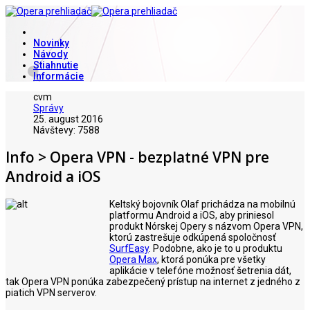
Novinky
Návody
Stiahnutie
Informácie
cvm
Správy
25. august 2016
Návštevy: 7588
Info > Opera VPN - bezplatné VPN pre
Android a iOS
Keltský bojovník Olaf prichádza na mobilnú
platformu Android a iOS, aby priniesol
produkt Nórskej Opery s názvom Opera VPN,
ktorú zastrešuje odkúpená spoločnosť
SurfEasy
. Podobne, ako je to u produktu
Opera Max
, ktorá ponúka pre všetky
aplikácie v telefóne možnosť šetrenia dát,
tak Opera VPN ponúka zabezpečený prístup na internet z jedného z
piatich VPN serverov.