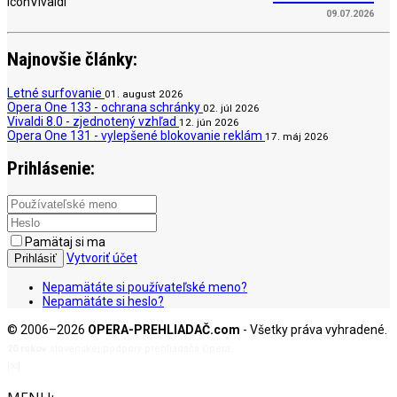
09.07.2026
Najnovšie články:
Letné surfovanie
01. august 2026
Opera One 133 - ochrana schránky
02. júl 2026
Vivaldi 8.0 - zjednotený vzhľad
12. jún 2026
Opera One 131 - vylepšené blokovanie reklám
17. máj 2026
Prihlásenie:
Pamätaj si ma
Vytvoriť účet
Prihlásiť
Nepamätáte si používateľské meno?
Nepamätáte si heslo?
© 2006–2026
OPERA-PREHLIADAČ.com
- Všetky práva vyhradené.
20 rokov
slovenskej podpory prehliadača Opera.
[✉]
admin@opera-prehliadac.com