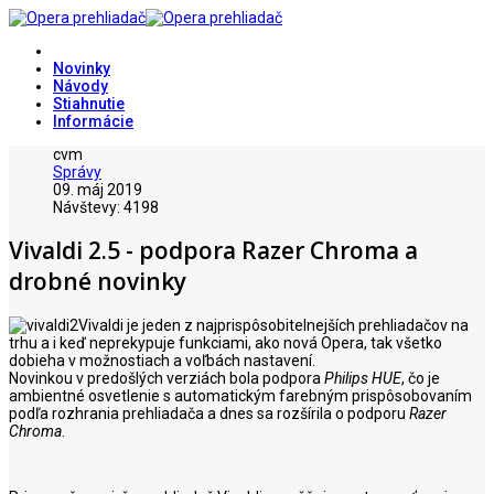
Novinky
Návody
Stiahnutie
Informácie
cvm
Správy
09. máj 2019
Návštevy: 4198
Vivaldi 2.5 - podpora Razer Chroma a
drobné novinky
Vivaldi je jeden z najprispôsobitelnejších prehliadačov na
trhu a i keď neprekypuje funkciami, ako nová Opera, tak všetko
dobieha v možnostiach a voľbách nastavení.
Novinkou v predošlých verziách bola podpora
Philips HUE
, čo je
ambientné osvetlenie s automatickým farebným prispôsobovaním
podľa rozhrania prehliadača a dnes sa rozšírila o podporu
Razer
Chroma
.