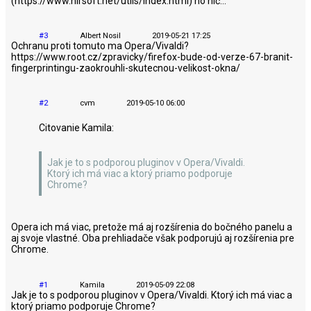
(https://www.nirsoft.net/utils/index.html) no nič...
#3
Albert Nosil
2019-05-21 17:25
Ochranu proti tomuto ma Opera/Vivaldi?
https://www.root.cz/zpravicky/firefox-bude-od-verze-67-branit-
fingerprintingu-zaokrouhli-skutecnou-velikost-okna/
#2
cvm
2019-05-10 06:00
Citovanie Kamila:
Jak je to s podporou pluginov v Opera/Vivaldi.
Ktorý ich má viac a ktorý priamo podporuje
Chrome?
Opera ich má viac, pretože má aj rozšírenia do bočného panelu a
aj svoje vlastné. Oba prehliadače však podporujú aj rozšírenia pre
Chrome.
#1
Kamila
2019-05-09 22:08
Jak je to s podporou pluginov v Opera/Vivaldi. Ktorý ich má viac a
ktorý priamo podporuje Chrome?