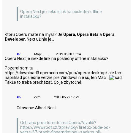
Opera Next je niekde link na posledný offline
inštalačku?
Ktorú Operu máte na mysli? Je
Opera
,
Opera Beta
a
Opera
Developer
. Next už nie je...
#7
Majkl
2019-05-30 18:24
Opera Next je niekde link na posledný offline inštalačku?
Pozeral som tu
https://download3.operacdn.com/pub/opera/desktop/ ale tam
napriklad posledne verzie pre Windows nie su, len Mac...
Takže to treba precházať. Čo je zbytočné.
#6
cvm
2019-05-22 17:29
Citovanie Albert Nosil:
Ochranu proti tomuto ma Opera/Vivaldi?
https://www.root.cz/zpravicky/firefox-bude-od-
verze-67-branit-fingerprintingu-zaokrouhli-