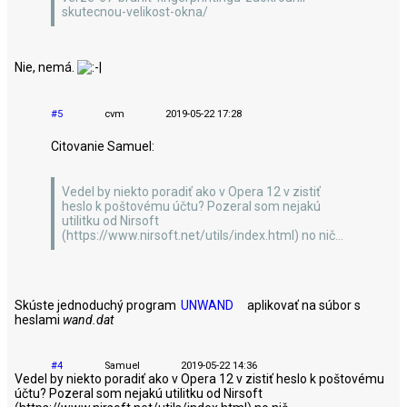
skutecnou-velikost-okna/
Nie, nemá.
#5
cvm
2019-05-22 17:28
Citovanie Samuel:
Vedel by niekto poradiť ako v Opera 12 v zistiť
heslo k poštovému účtu? Pozeral som nejakú
utilitku od Nirsoft
(https://www.nirsoft.net/utils/index.html) no nič...
Skúste jednoduchý program
UNWAND
aplikovať na súbor s
heslami
wand.dat
#4
Samuel
2019-05-22 14:36
Vedel by niekto poradiť ako v Opera 12 v zistiť heslo k poštovému
účtu? Pozeral som nejakú utilitku od Nirsoft