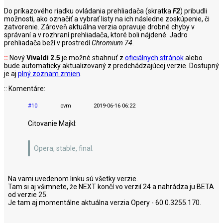
Do príkazového riadku ovládania prehliadača (skratka
F2
) pribudli
možnosti, ako označiť a vybrať listy na ich následne zoskúpenie, či
zatvorenie. Zároveň aktuálna verzia opravuje drobné chyby v
správaní a v rozhraní prehliadača, ktoré boli nájdené. Jadro
prehliadača beží v prostredí
Chromium 74
.
::
Nový
Vivaldi 2.5
je možné stiahnuť z
oficiálnych stránok
alebo
bude automaticky aktualizovaný z predchádzajúcej verzie. Dostupný
je aj
plný zoznam zmien
.
:: Komentáre:
#10
cvm
2019-06-16 06:22
Citovanie Majkl:
Opera, stable, final.
Na vami uvedenom linku sú všetky verzie.
Tam si aj všimnete, že NEXT končí vo verzií 24 a nahrádza ju BETA
od verzie 25.
Je tam aj momentálne aktuálna verzia Opery - 60.0.3255.170.