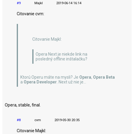
#9
Majkl
2019-06-14 16:14
Citovanie cvm:
Citovanie Majkl:
Opera Next je niekde link na
posledný offline inštalačku?
Ktorú Operu máte na mysli? Je
Opera
,
Opera Beta
a
Opera Developer
. Next už nie je...
Opera, stable, final.
#8
cvm
2019-05-30 20:35
Citovanie Majkl: