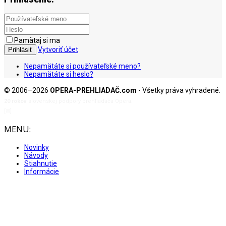
Pamätaj si ma
Vytvoriť účet
Prihlásiť
Nepamätáte si používateľské meno?
Nepamätáte si heslo?
© 2006–2026
OPERA-PREHLIADAČ.com
- Všetky práva vyhradené.
20 rokov
slovenskej podpory prehliadača Opera.
[✉]
admin@opera-prehliadac.com
MENU:
Novinky
Návody
Stiahnutie
Informácie