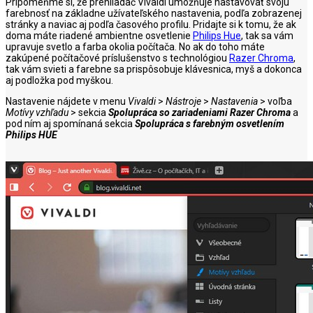
Pripomeňme si, že prehliadač Vivaldi umožňuje nastavovať svoju
farebnosť na základne užívateľského nastavenia, podľa zobrazenej
stránky a naviac aj podľa časového profilu. Pridajte si k tomu, že ak
doma máte riadené ambientne osvetlenie
Philips Hue
, tak sa vám
upravuje svetlo a farba okolia počítača. No ak do toho máte
zakúpené počítačové príslušenstvo s technológiou
Razer Chroma
,
tak vám svieti a farebne sa prispôsobuje klávesnica, myš a dokonca
aj podložka pod myškou.
Nastavenie nájdete v menu
Vivaldi
>
Nástroje
>
Nastavenia
> voľba
Motívy vzhľadu
> sekcia
Spolupráca so zariadeniami Razer Chroma
a
pod ním aj spomínaná sekcia
Spolupráca s farebným osvetlením
Philips HUE