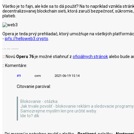
Všetko je to fajn, ale kde sa to dá použiť? Na to napríklad vznikla strá
decentralizovanej blockchain sieti, ktorá zaručí bezpečnosť, súkromi
platieb.
Opera je teda prvý prehliadač, ktorý umožňuje na všetkých platformác
-
ipfs://helloweb3.crypto
.
. .. .... ........
::
Novú
Operu 76
je možné stiahnuť z
oficiálnych stránok
alebo bude au
:: Komentáre:
#9
cvm
2021-06-19 15:14
Citovanie parcival:
Blokovanie - otázka:
Jak trvale povoliť - blokovanie reklám a sledovacie programy.
Samozrejme myslím len pre určité weby.
Ide to? dík