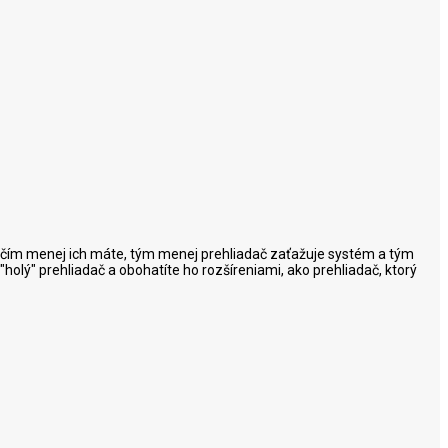
 že čím menej ich máte, tým menej prehliadač zaťažuje systém a tým
 "holý" prehliadač a obohatíte ho rozšíreniami, ako prehliadač, ktorý