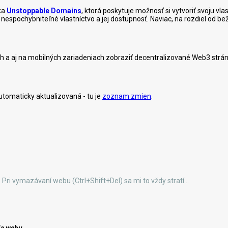
nka
Unstoppable Domains
, ktorá poskytuje možnosť si vytvoriť svoju v
e, nespochybniteľné vlastníctvo a jej dostupnosť. Naviac, na rozdiel od
h a aj na mobilných zariadeniach zobraziť decentralizované Web3 strán
tomaticky aktualizovaná - tu je
zoznam zmien
.
 Pri vymazávaní webu (Ctrl+Shift+Del) sa mi to vždy stratí...