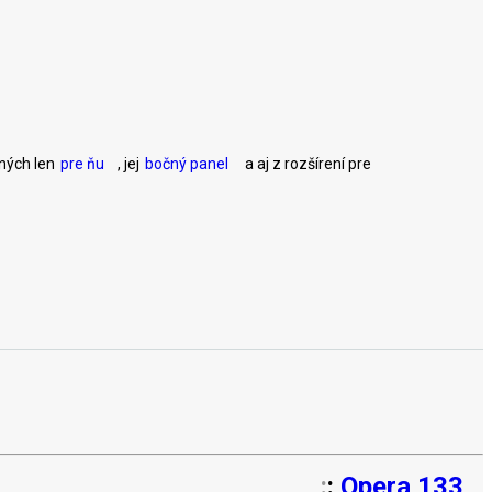
ených len
pre ňu
, jej
bočný panel
a aj z rozšírení pre
:
:
Opera 133