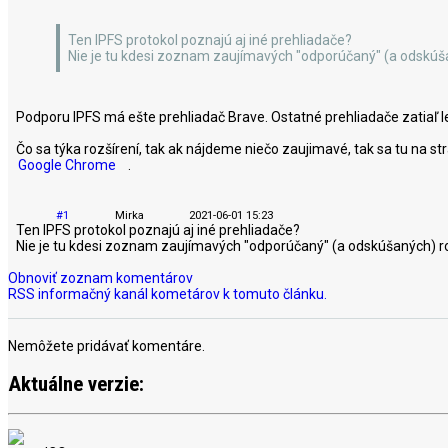
Ten IPFS protokol poznajú aj iné prehliadače?
Nie je tu kdesi zoznam zaujímavých "odporúčaný" (a odskúša
Podporu IPFS má ešte prehliadač Brave. Ostatné prehliadače zatiaľ le
Čo sa týka rozšírení, tak ak nájdeme niečo zaujimavé, tak sa tu na s
Google Chrome
.
#1
Mirka
2021-06-01 15:23
Ten IPFS protokol poznajú aj iné prehliadače?
Nie je tu kdesi zoznam zaujímavých "odporúčaný" (a odskúšaných) r
Obnoviť zoznam komentárov
RSS informačný kanál kometárov k tomuto článku.
Nemôžete pridávať komentáre.
Aktuálne verzie: