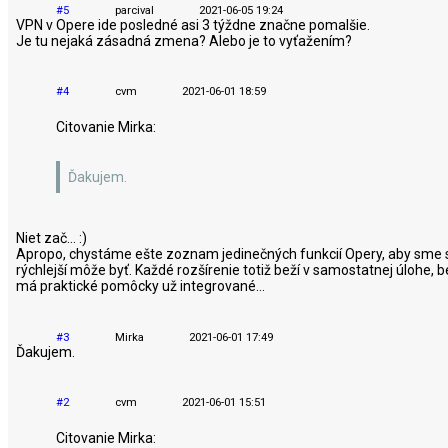
#5
parcival
2021-06-05 19:24
VPN v Opere ide posledné asi 3 týždne značne pomalšie.
Je tu nejaká zásadná zmena? Alebo je to vyťažením?
#4
cvm
2021-06-01 18:59
Citovanie Mirka:
Ďakujem.
Niet zač... :)
Apropo, chystáme ešte zoznam jedinečných funkcií Opery, aby sme si z
rýchlejší môže byť. Každé rozšírenie totiž beží v samostatnej úlohe, b
má praktické pomôcky už integrované...
#3
Mirka
2021-06-01 17:49
Ďakujem.
#2
cvm
2021-06-01 15:51
Citovanie Mirka: