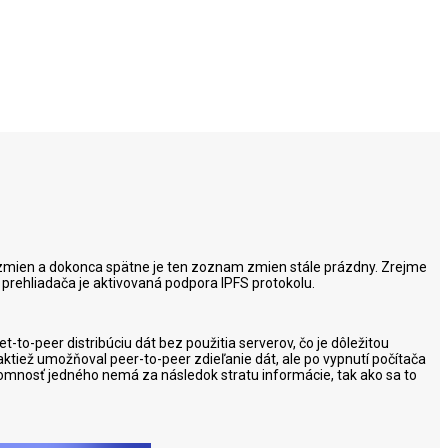
zmien a dokonca spätne je ten zoznam zmien stále prázdny. Zrejme
 prehliadača je aktivovaná podpora IPFS protokolu.
et-to-peer distribúciu dát bez použitia serverov, čo je dôležitou
aktiež umožňoval peer-to-peer zdieľanie dát, ale po vypnutí počítača
rítomnosť jedného nemá za následok stratu informácie, tak ako sa to