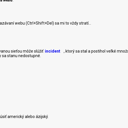
ia webu
.
závaní webu (Ctrl+Shift+Del) sa mi to vždy stratí...
ovanou sieťou môže slúžiť
incident
, ktorý sa stal a postihol veľké mn
y sa stanu nedostupné.
úsiť americký alebo ázijský.