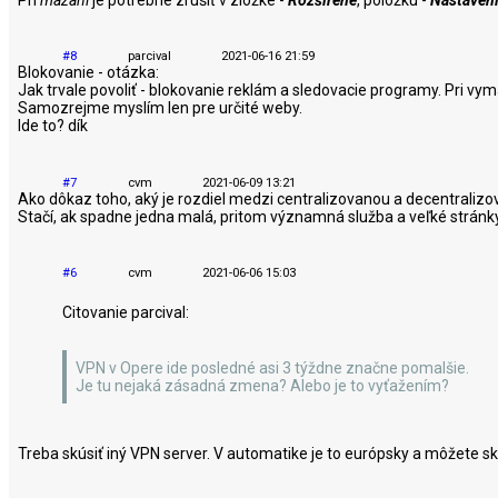
Pri
mazaní
je potrebne zrušiť v zložke -
Rozšírené
, položku -
Nastaven
#8
parcival
2021-06-16 21:59
Blokovanie - otázka:
Jak trvale povoliť - blokovanie reklám a sledovacie programy. Pri vyma
Samozrejme myslím len pre určité weby.
Ide to? dík
#7
cvm
2021-06-09 13:21
Ako dôkaz toho, aký je rozdiel medzi centralizovanou a decentraliz
Stačí, ak spadne jedna malá, pritom významná služba a veľké stránk
#6
cvm
2021-06-06 15:03
Citovanie parcival:
VPN v Opere ide posledné asi 3 týždne značne pomalšie.
Je tu nejaká zásadná zmena? Alebo je to vyťažením?
Treba skúsiť iný VPN server. V automatike je to európsky a môžete sk