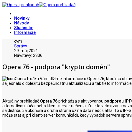
Novinky
Návody
Stiahnutie
Informácie
cvm
Správy
29. máj 2021
Návštevy: 2836
Opera 76 - podpora "krypto domén"
Trošku Vám dlžíme informácie o Opere 76, ktorá sa obj
sa jednalo o dôležitú bezpečnostnú aktualizáciu a tak tieto informáci
Aktuálny prehliadač
Opera 76
prichádza s aktivovanou
podporou IPF
alternatívou súčasného klient-server riešenia. Znie to veľmi zaujímavo
sa distribúcia ukončila a druhá strana už na dáta nedosiahla. To u IPF
môže stať aj pri klient-server komunikácií, kedy výpadok servera sprav