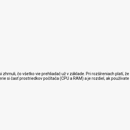
hrnuli, čo všetko vie prehliadač už v základe. Pri rozšíreniach platí,
erie si časť prostriedkov počítača (CPU a RAM) a je rozdiel, ak používate