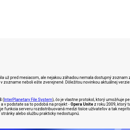
avila už pred mesiacom, ale nejakou záhadou nemala dostupný zoznam 
e v zozname neboli ešte zverejnené. Dôležitou novinkou aktuálnej verzie
S
(
InterPlanetary File System
), čo je vlastne protokol, ktorý umožňuje pe
 a v podstate sa to podobá na projekt -
Opera Unite
z roku 2009, ktorý t
S je funkcia serveru rozdistribuovaná medzi tisíce užívateľov a tak nep
í stránky alebo službu prakticky nedostupnú.