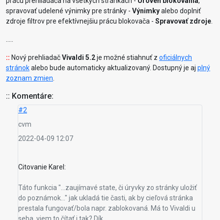
prácu prehliadača na všetkých stránkach -
Úroveň blokovania
,
spravovať udelené výnimky pre stránky -
Výnimky
alebo doplniť
zdroje filtrov pre efektívnejšiu prácu blokovača -
Spravovať zdroje
.
.....
::
Nový prehliadač
Vivaldi 5.2
je možné stiahnuť z
oficiálnych
stránok
alebo bude automaticky aktualizovaný. Dostupný je aj
plný
zoznam zmien
.
:: Komentáre:
#2
cvm
2022-04-09 12:07
Citovanie Karel:
Táto funkcia "...zaujímavé state, či úryvky zo stránky uložiť
do poznámok..." jak ukladá tie časti, ak by cieľová stránka
prestala fungovať/bola napr. zablokovaná. Má to Vivaldi u
seba, viem to čítať i tak? Dík.