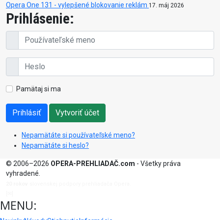
Opera One 131 - vylepšené blokovanie reklám
17. máj 2026
Prihlásenie:
Pamätaj si ma
Prihlásiť
Vytvoriť účet
Nepamätáte si používateľské meno?
Nepamätáte si heslo?
© 2006–2026
OPERA-PREHLIADAČ.com
- Všetky práva
vyhradené.
20 rokov
slovenskej podpory prehliadača Opera.
[✉]
admin@opera-prehliadac.com
MENU: