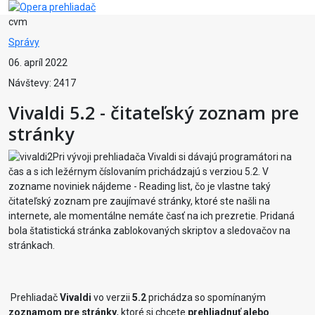
cvm
Správy
06. apríl 2022
Návštevy: 2417
Vivaldi 5.2 - čitateľský zoznam pre
stránky
Pri vývoji prehliadača Vivaldi si dávajú programátori na
čas a s ich ležérnym číslovaním prichádzajú s verziou 5.2. V
zozname noviniek nájdeme - Reading list, čo je vlastne taký
čitateľský zoznam pre zaujímavé stránky, ktoré ste našli na
internete, ale momentálne nemáte časť na ich prezretie. Pridaná
bola štatistická stránka zablokovaných skriptov a sledovačov na
stránkach.
Prehliadač
Vivaldi
vo verzii
5.2
prichádza so spomínaným
zoznamom pre stránky
, ktoré si chcete
prehliadnuť alebo