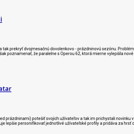
i
a tak prekryť dvojmesačnú dovolenkovo - prázdninovú sezónu. Problémom
však poznamenať, že paralelne s Operou 62, ktorá mierne vylepšila nové
atar
 pred prázdninami) potešiť svojich užívateľov a tak im prichystali novink
e lepšie personifikovať jednotlivé užívateľské profily a pridáva za hrsť 