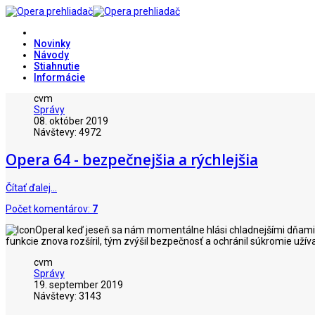
Novinky
Návody
Stiahnutie
Informácie
cvm
Správy
08. október 2019
Návštevy: 4972
Opera 64 - bezpečnejšia a rýchlejšia
Čítať ďalej…
Počet komentárov:
7
I keď jeseň sa nám momentálne hlási chladnejšími dňami, 
funkcie znova rozšíril, tým zvýšil bezpečnosť a ochránil súkromie užív
cvm
Správy
19. september 2019
Návštevy: 3143