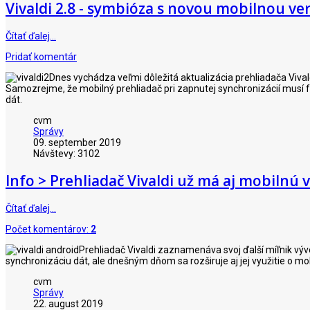
Vivaldi 2.8 - symbióza s novou mobilnou ve
Čítať ďalej…
Pridať komentár
Dnes vychádza veľmi dôležitá aktualizácia prehliadača Vivaldi
Samozrejme, že mobilný prehliadač pri zapnutej synchronizácií musí fu
dát.
cvm
Správy
09. september 2019
Návštevy: 3102
Info > Prehliadač Vivaldi už má aj mobilnú 
Čítať ďalej…
Počet komentárov:
2
Prehliadač Vivaldi zaznamenáva svoj ďalší míľnik výv
synchronizáciu dát, ale dnešným dňom sa rozširuje aj jej využitie o mo
cvm
Správy
22. august 2019