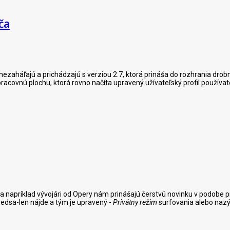
ča
 nezaháľajú a prichádzajú s verziou 2.7, ktorá prináša do rozhrania drob
covnú plochu, ktorá rovno načíta upravený užívateľský profil používat
napríklad vývojári od Opery nám prinášajú čerstvú novinku v podobe preh
redsa-len nájde a tým je upravený -
Privátny režim
surfovania alebo nazý