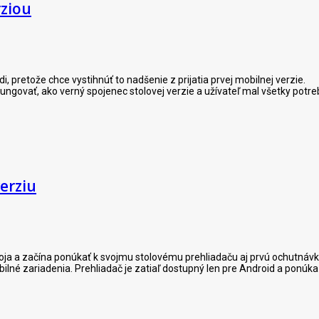
rziou
, pretože chce vystihnúť to nadšenie z prijatia prvej mobilnej verzie.
ngovať, ako verný spojenec stolovej verzie a užívateľ mal všetky potreb
verziu
oja a začína ponúkať k svojmu stolovému prehliadaču aj prvú ochutnávku 
bilné zariadenia. Prehliadač je zatiaľ dostupný len pre Android a ponúka