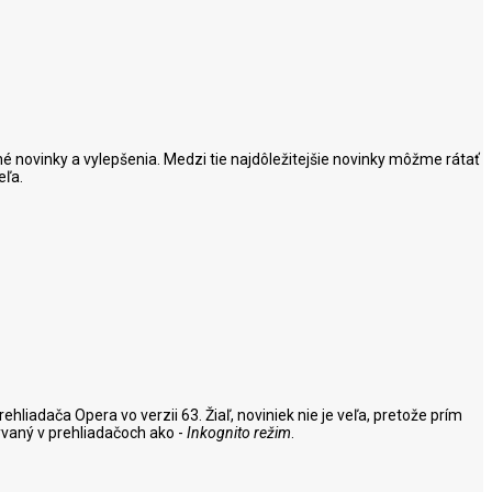
né novinky a vylepšenia. Medzi tie najdôležitejšie novinky môžme rátať
eľa.
liadača Opera vo verzii 63. Žiaľ, noviniek nie je veľa, pretože prím
vaný v prehliadačoch ako -
Inkognito režim
.