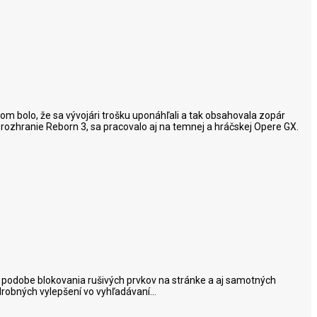
 bolo, že sa vývojári trošku uponáhľali a tak obsahovala zopár
 rozhranie Reborn 3, sa pracovalo aj na temnej a hráčskej Opere GX.
u v podobe blokovania rušivých prvkov na stránke a aj samotných
drobných vylepšení vo vyhľadávaní...