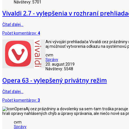
Návštevy: 5701
Vivaldi 2.7 - vylepšenia v rozhraní prehliada
Čítať ďalej…
Počet komentárov:
4
Ani vývojári prehliadača Vivaldi cez prázdniny
aj možnosť vytvorenia odkazu na systémovú pra
cvm
Správy
20. august 2019
Návštevy: 5548
Opera 63 - vylepšený privátny režim
Čítať ďalej…
Počet komentárov:
3
Aj cez prázdniny a dovolenky sa sem-tam troška pracuje a 
hrali opravy nahlásených chýb a úpravy správania, ale niečo nové sa p
cvm
Správy