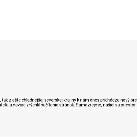
tak z ešte chladnejšej severskej krajiny k nám dnes prichádza nový preh
ateľa a naviac zrýchlil načítanie stránok. Samozrejme, našiel sa priesto