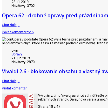
28. júl 2019
Návštevy: 3702
Opera 62 - drobné opravy pred prázdninam
Čítať ďalej…
Počet komentárov:
6
V podstate Opera 62 vyšla tesne pred prázdninami a mal
nepríjemných chýb, ktoré sa im za mesiac podarilo eliminovať. Treba 
cvm
Správy
21. jún 2019
Návštevy: 2870
Vivaldi 2.6 - blokovanie obsahu a vlastný av
Čítať ďalej…
Pridať komentár
Vývojári z tímu Vivaldi asi chcú stihnúť (ešte
reklamných stránok. Ďalej, nová verzia umožňuj
Strana 18 z 47