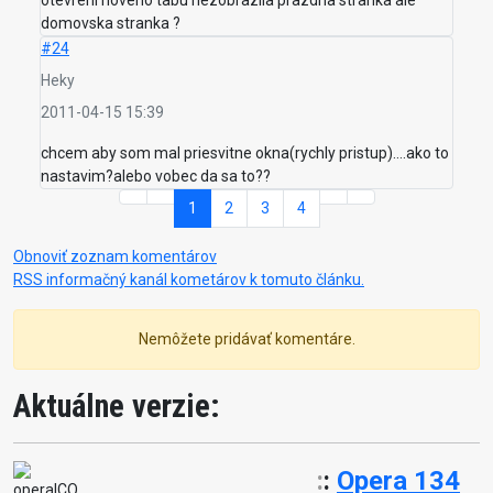
otevreni noveho tabu nezobrazila prazdna stranka ale
domovska stranka ?
#24
Heky
2011-04-15 15:39
chcem aby som mal priesvitne okna(rychly pristup)....ako to
nastavim?alebo vobec da sa to??
1
2
3
4
Obnoviť zoznam komentárov
RSS informačný kanál kometárov k tomuto článku.
Nemôžete pridávať komentáre.
Aktuálne verzie:
:
:
Opera 134