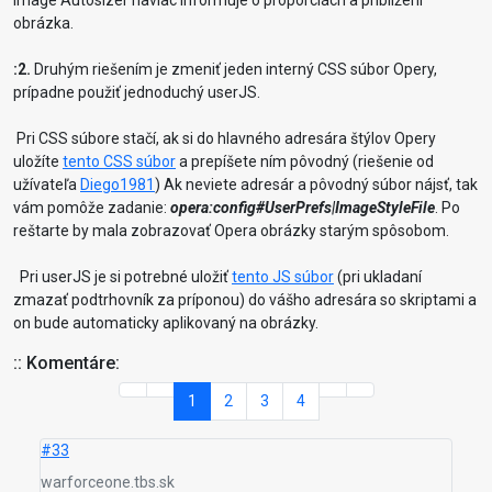
Image Autosizer naviac informuje o proporciách a priblížení
obrázka.
:2.
Druhým riešením je zmeniť jeden interný CSS súbor Opery,
prípadne použiť jednoduchý userJS.
Pri CSS súbore stačí, ak si do hlavného adresára štýlov Opery
uložíte
tento CSS súbor
a prepíšete ním pôvodný (riešenie od
užívateľa
Diego1981
) Ak neviete adresár a pôvodný súbor nájsť, tak
vám pomôže zadanie:
opera:config#UserPrefs|ImageStyleFile
. Po
reštarte by mala zobrazovať Opera obrázky starým spôsobom.
Pri userJS je si potrebné uložiť
tento JS súbor
(pri ukladaní
zmazať podtrhovník za príponou) do vášho adresára so skriptami a
on bude automaticky aplikovaný na obrázky.
:: Komentáre:
1
2
3
4
#33
warforceone.tbs.sk