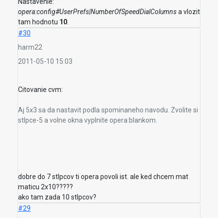
Nastavenie:
opera:config#UserPrefs|NumberOfSpeedDialColumns
a vlozit
tam hodnotu
10
.
#30
harm22
2011-05-10 15:03
Citovanie cvm:
Aj 5x3 sa da nastavit podla spominaneho navodu. Zvolite si
stlpce-5 a volne okna vyplnite opera:blankom.
dobre do 7 stlpcov ti opera povoli ist. ale ked chcem mat
maticu 2x10?????
ako tam zada 10 stlpcov?
#29