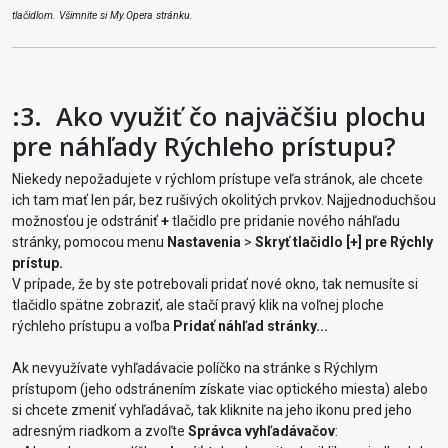
tlačidlom. Všimnite si My.Opera stránku.
:3.
Ako využiť čo najväčšiu plochu
pre náhľady Rýchleho prístupu?
Niekedy nepožadujete v rýchlom prístupe veľa stránok, ale chcete
ich tam mať len pár, bez rušivých okolitých prvkov. Najjednoduchšou
možnosťou je odstrániť
+
tlačidlo pre pridanie nového náhľadu
stránky, pomocou menu
Nastavenia
>
Skryť tlačidlo [+] pre Rýchly
prístup.
V prípade, že by ste potrebovali pridať nové okno, tak nemusíte si
tlačidlo spätne zobraziť, ale stačí pravý klik na voľnej ploche
rýchleho prístupu a voľba
Pridať náhľad stránky...
Ak nevyužívate vyhľadávacie políčko na stránke s Rýchlym
prístupom (jeho odstránením získate viac optického miesta) alebo
si chcete zmeniť vyhľadávač, tak kliknite na jeho ikonu pred jeho
adresným riadkom a zvoľte
Správca vyhľadávačov
: