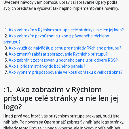
Uvedené návody vám pomôžu upraviť si správanie Opery podľa
svojich predstáv a využívať tak naplno implementované novinky.
:1
.
Ako zobrazím v Rýchlom prístupe celé stránky a nie len jej logo?
:2
.
Ako zobrazím pevnú maticu ikon z pôvodného rýchleho
prístupu?
:3
.
Ako využiť čo najväčšiu plochu pre náhľady Rýchleho prístupu?
:4
.
Ako zmeniť/zakázať zobrazovanie Rýchleho prístupu?
:5
.
Ako zabrániť zobrazovaniu bočného panelu pri odbere RSS?
:6
.
Ako si pridám stránky do bočného panelu?
:7
.
Ako vypnem prispôsobovanie veľkosti obrázku k veľkosti okna?
:1.
Ako zobrazím v Rýchlom
prístupe celé stránky a nie len jej
logo?
Hneď prvá vec, ktorá vás pri rýchlom prístupe prekvapí, budú iste
náhľady. Po novom sa Opera snaží zobraziť v náhľade logo stránky.
Niekedy tento úmysel vypadá výborne, ale inokedy podľa náhľadu