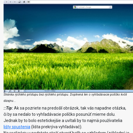
Stránka rýchleho prístupu bez rýchleho prístupu. Doplnená len o vyhľadávacie políčko kvôli
dizajnu...
::Tip:
Ak sa pozriete na predošlí obrázok, tak vás napadne otázka,
či by sa nedalo to vyhľadávacie políčko posunúť mierne dolu.
Jednak by to bolo estetickejšie a uvítali by to najmä používatelia
lišty spustenia
(lišta prekrýva vyhľadávač).