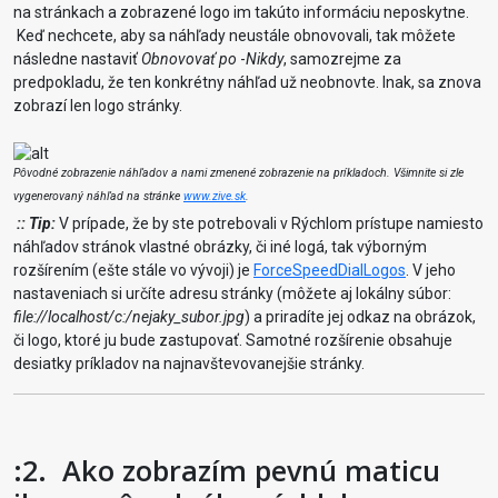
na stránkach a zobrazené logo im takúto informáciu neposkytne.
Keď nechcete, aby sa náhľady neustále obnovovali, tak môžete
následne nastaviť
Obnovovať po
-
Nikdy
, samozrejme za
predpokladu, že ten konkrétny náhľad už neobnovte. Inak, sa znova
zobrazí len logo stránky.
Pôvodné zobrazenie náhľadov a nami zmenené zobrazenie na príkladoch. Všimnite si zle
vygenerovaný náhľad na stránke
www.zive.sk
.
:: Tip:
V prípade, že by ste potrebovali v Rýchlom prístupe namiesto
náhľadov stránok vlastné obrázky, či iné logá, tak výborným
rozšírením (ešte stále vo vývoji) je
ForceSpeedDialLogos
. V jeho
nastaveniach si určíte adresu stránky (môžete aj lokálny súbor:
file://localhost/c:/nejaky_subor.jpg
) a priradíte jej odkaz na obrázok,
či logo, ktoré ju bude zastupovať. Samotné rozšírenie obsahuje
desiatky príkladov na najnavštevovanejšie stránky.
:2.
Ako zobrazím pevnú maticu