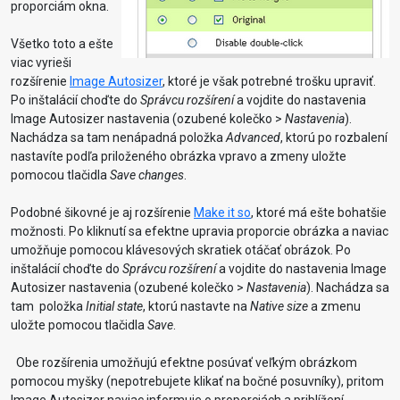
proporciám okna.
Všetko toto a ešte
viac vyrieši
rozšírenie
Image Autosizer
, ktoré je však potrebné trošku upraviť.
Po inštalácií choďte do
Správcu rozšírení
a vojdite do nastavenia
Image Autosizer nastavenia (ozubené kolečko >
Nastavenia
).
Nachádza sa tam nenápadná položka
Advanced
, ktorú po rozbalení
nastavíte podľa priloženého obrázka vpravo a zmeny uložte
pomocou tlačidla
Save changes
.
Podobné šikovné je aj rozšírenie
Make it so
, ktoré má ešte bohatšie
možnosti. Po kliknutí sa efektne upravia proporcie obrázka a naviac
umožňuje pomocou klávesových skratiek otáčať obrázok. Po
inštalácií choďte do
Správcu rozšírení
a vojdite do nastavenia Image
Autosizer nastavenia (ozubené kolečko >
Nastavenia
). Nachádza sa
tam položka
Initial state
, ktorú nastavte na
Native size
a zmenu
uložte pomocou tlačidla
Save
.
Obe rozšírenia umožňujú efektne posúvať veľkým obrázkom
pomocou myšky (nepotrebujete klikať na bočné posuvníky), pritom