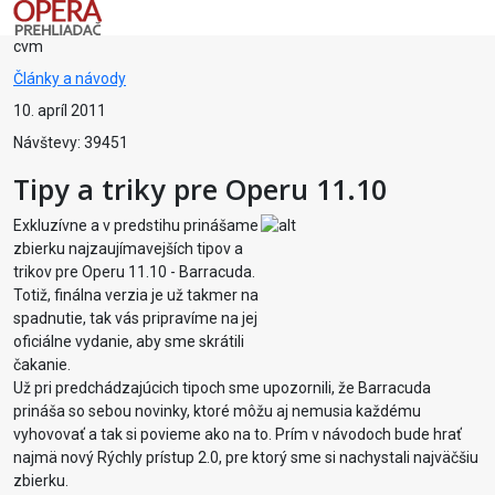
cvm
Články a návody
10. apríl 2011
Návštevy: 39451
Tipy a triky pre Operu 11.10
Exkluzívne a v predstihu prinášame
zbierku najzaujímavejších tipov a
trikov pre Operu 11.10 - Barracuda.
Totiž, finálna verzia je už takmer na
spadnutie, tak vás pripravíme na jej
oficiálne vydanie, aby sme skrátili
čakanie.
Už pri predchádzajúcich tipoch sme upozornili, že Barracuda
prináša so sebou novinky, ktoré môžu aj nemusia každému
vyhovovať a tak si povieme ako na to. Prím v návodoch bude hrať
najmä nový Rýchly prístup 2.0, pre ktorý sme si nachystali najväčšiu
zbierku.