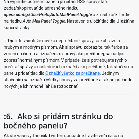
Na vypnutie bočného panelu pri čítaní RSS správ stačí
zadať/skopírovať do adresného riadku:
opera:config#UserPrefs|AutoMailPanelToggle
a zrušiť zaškrtnutie
na riadku
Auto Mail Panel Toggle
. Nastavenie uložiť tlačidla
Uložiť
na
konci stránky.
:: Tip:
Iste všimli, že nové a neprečítané správy sa zobrazujú
hrubým a modrým písmom. Ak si správu zobrazíte, tak farba sa
zmení na čiernu a označením správy ako prečítanej, sa nadpis
zobrazí normálnym písmom. V prípade, že si potrebujete rýchlo
prečítať správy a následne ich označiť ako prečítané, tak stačí si do
panelu pridať tlačidlo
Označiť všetko za prečítané
. Jediným
stlačením sa označia všetky správy za prečítané a tak pri príchode
nových je ich mnohé ľahšie rozpoznať.
:6.
Ako si pridám stránku do
bočného panelu?
Ak ste vášnivý fanúšik Twitteru, prípadne trávite veľa času na