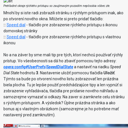
Prehľadné okraje rýchleho prístupu so zaujímavým pozadím nepôsobia vôbec zle.
Mnohí by si iste radi zobrazili stránku s rýchlym prístupom inak, ako
po otvorení nového okna. Môžete si preto pridať tlačidlo:
::
Speed dial
- tlačidlo pre zobrazenie rýchleho prístupu s ikonou
domovskej stránky
::
Speed dial
- tlačidlo pre zobrazenie rýchleho prístupu s vlastnou
ikonou
No a na záver by sme mali tip pre tých, ktorí nechcú používať rýchly
prístup. Vo všeobecnosti sa dá ho zbaviť pomocou tejto adresy:
opera:config#UserPrefs|SpeedDialState
a nastaviť na riadku
Speed
Dial State
hodnotu
3
. Nastavenie uložiť pomocou tlačidla
Uložiť
.
Týmto sa bude po otvorení nového listu zobrazovať len prázdna
biela plocha. Tu je lepšie použiť predchádzajúce tipy a len vypnúť si
zobrazenie vyhľadávača, tlačidla pre pridanie nového náhľadu a
samozrejme vymazať si odkazy. Na zaver si zamknete celu stránku
s rýchlym prístupom. A výsledok? Úplne prázdna stránka a ako
bonus aj s vlastným obrázkom (samozrejme je ho potrebne mať
nastavený pred zamknutím).