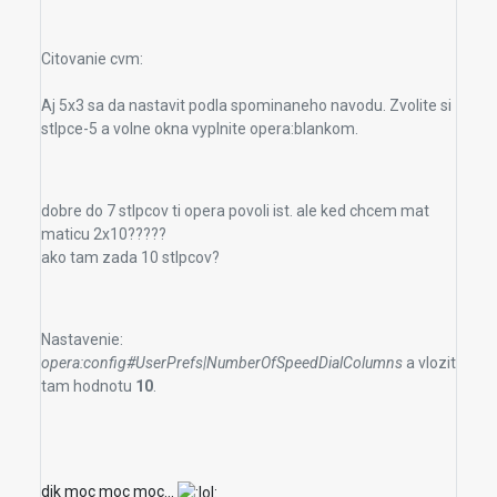
Citovanie cvm:
Aj 5x3 sa da nastavit podla spominaneho navodu. Zvolite si
stlpce-5 a volne okna vyplnite opera:blankom.
dobre do 7 stlpcov ti opera povoli ist. ale ked chcem mat
maticu 2x10?????
ako tam zada 10 stlpcov?
Nastavenie:
opera:config#UserPrefs|NumberOfSpeedDialColumns
a vlozit
tam hodnotu
10
.
dik moc moc moc...