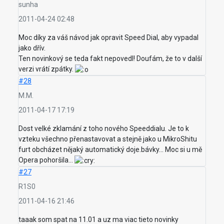
sunha
2011-04-24 02:48
Moc díky za váš návod jak opravit Speed Dial, aby vypadal
jako dřív.
Ten novinkový se teda fakt nepovedl! Doufám, že to v další
verzi vrátí zpátky.
#28
M.M.
2011-04-17 17:19
Dost velké zklamání z toho nového Speeddialu. Je to k
vzteku všechno přenastavovat a stejně jako u MikroShitu
furt obcházet nějaký automatický doje.bávky... Moc si u mě
Opera pohoršila...
#27
R1S0
2011-04-16 21:46
taaak som spat na 11.01 a uz ma viac tieto novinky