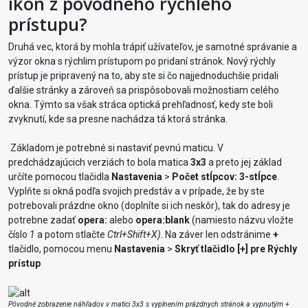
ikon z pôvodného rýchleho
prístupu?
Druhá vec, ktorá by mohla trápiť užívateľov, je samotné správanie a
výzor okna s rýchlim prístupom po pridaní stránok. Nový rýchly
prístup je pripravený na to, aby ste si čo najjednoduchšie pridali
ďalšie stránky a zároveň sa prispôsobovali možnostiam celého
okna. Týmto sa však stráca optická prehľadnosť, kedy ste boli
zvyknutí, kde sa presne nachádza tá ktorá stránka.
Základom je potrebné si nastaviť pevnú maticu. V
predchádzajúcich verziách to bola matica
3x3
a preto jej základ
určíte pomocou tlačidla
Nastavenia
>
Počet stĺpcov: 3-stĺpce
.
Vyplňte si okná podľa svojich predstáv a v prípade, že by ste
potrebovali prázdne okno (doplníte si ich neskôr), tak do adresy je
potrebne zadať
opera:
alebo
opera:blank
(namiesto názvu vložte
číslo
1
a potom stlačte
Ctrl+Shift+X)
. Na záver len odstránime
+
tlačidlo, pomocou menu
Nastavenia
>
Skryť tlačidlo [+] pre Rýchly
prístup
Pôvodné zobrazenie náhľadov v matici 3x3 s vyplnením prázdnych stránok a vypnutým +