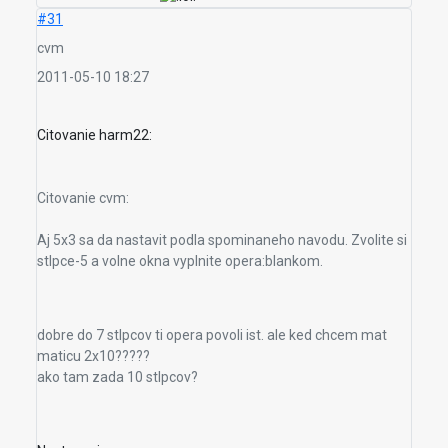
#31
cvm
2011-05-10 18:27
Citovanie harm22:
Citovanie cvm:
Aj 5x3 sa da nastavit podla spominaneho navodu. Zvolite si
stlpce-5 a volne okna vyplnite opera:blankom.
dobre do 7 stlpcov ti opera povoli ist. ale ked chcem mat
maticu 2x10?????
ako tam zada 10 stlpcov?