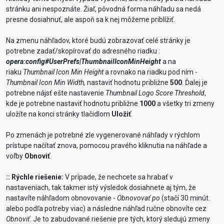
stránku ani nespoznáte. Žiaľ, pôvodná forma náhľadu sa nedá
presne dosiahnuť, ale aspoň sa k nej môžeme priblížiť.
Na zmenu náhľadov, ktoré budú zobrazovať celé stránky je
potrebne zadať/skopírovať do adresného riadku :
opera:config#UserPrefs|ThumbnailIconMinHeight
a na
riaku
Thumbnail Icon Min Height
a rovnako na riadku pod ním -
Thumbnail Icon Min Width,
nastaviť hodnotu približne
500
. Ďalej je
potrebne nájsť ešte nastavenie
Thumbnail Logo Score Threshold
,
kde je potrebne nastaviť hodnotu približne
1000
a všetky tri zmeny
uložíte na konci stránky tlačidlom
Uložiť
.
Po zmenách je potrebné zle vygenerované náhľady v rýchlom
prístupe načítať znova, pomocou pravého kliknutia na náhľade a
voľby
Obnoviť
.
:: Rýchle riešenie:
V prípade, že nechcete sa hrabať v
nastaveniach, tak takmer istý výsledok dosiahnete aj tým, že
nastavíte náhľadom obnovovanie -
Obnovovať po
(stačí 30 minút.
alebo podľa potreby viac) a následne náhľad ručne obnovíte cez
Obnoviť
. Je to zabudované riešenie pre tých, ktorý sledujú zmeny