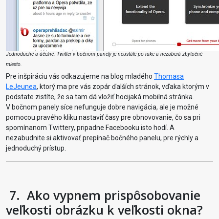
Jednoduché a účelné. Twitter v bočnom panely je neustále po ruke a nezaberá zbytočné
miesto.
Pre inšpiráciu vás odkazujeme na blog mladého
Thomasa
LeJeunea
, ktorý ma pre vás zopár ďalších stránok, vďaka ktorým v
podstate zistíte, že sa tam dá vložiť hocijaká mobilná stránka.
V bočnom panely síce nefunguje dobre navigácia, ale je možné
pomocou pravého kliku nastaviť časy pre obnovovanie, čo sa pri
spomínanom Twittery, pripadne Facebooku isto hodí. A
nezabudnite si aktivovať prepínač bočného panelu, pre rýchly a
jednoduchý prístup.
7.
Ako vypnem prispôsobovanie
veľkosti obrázku k veľkosti okna?