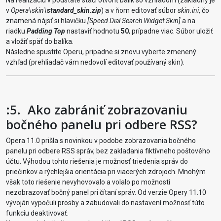
Na realizáciu v podstate stačí otvoriť balík so vzhľadom (základný je
v
Opera\skin\
standard_skin.zip
) a v ňom editovať súbor
skin.ini
, čo
znamená nájsť si hlavičku
[Speed Dial Search Widget Skin]
a na
riadku
Padding Top
nastaviť hodnotu
50
, prípadne viac. Súbor uložiť
a vložiť späť do balíka.
Následne spustite Operu, pripadne si znovu vyberte zmenený
vzhľad (prehliadač vám nedovolí editovať používaný skin).
:5.
Ako zabrániť zobrazovaniu
bočného panelu pri odbere RSS?
Opera 11.0 prišla s novinkou v podobe zobrazovania bočného
panelu pri odbere RSS správ, bez zakladania fiktívneho poštového
účtu. Výhodou tohto riešenia je možnosť triedenia správ do
priečinkov a rýchlejšia orientácia pri viacerých zdrojoch. Mnohým
však toto riešenie nevyhovovalo a volalo po možnosti
nezobrazovať bočný panel pri čítaní správ. Od verzie Opery 11.10
vývojári vypočuli prosby a zabudovali do nastavení možnosť túto
funkciu deaktivovať.