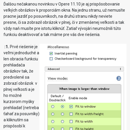
Ďalšou nečakanou novinkou v Opere 11.10 je aj prispôsobovanie
veľkých obrázkov k proporciám okna. Na jednu stranu, už nemusíte
pracne jazdiť po posuvníkoch, na druhú stranu nikdy neviete
presne, či sa zobrazil obrázok v plnej, či v zmenšenej veľkosti a tak
vždy naň musíte pre istotu kliknúť. Zatiaľ vývojári neumožnili túto
funkciu deaktivovať a tak máme pre vás dve riešenia.
:1.
Prvé riešenie je
veľmi jednoduché a
len obracia funkciu
prehliadača
obrázkov tak, že
predvolené sa
zobrazí obrázok v
plnej veľkosti a je
ho možné
kurzorom myšky
prehliadať (netreba
ťahať za posuvníky)
a kliknutím sa
prispôsobí k