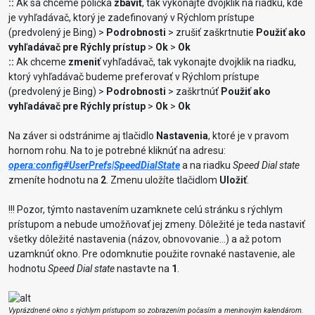
::
Ak sa chceme políčka
zbaviť
, tak vykonajte dvojklik na riadku, kde
je vyhľadávač, ktorý je zadefinovaný v Rýchlom prístupe
(predvolený je Bing) >
Podrobnosti
> zrušiť zaškrtnutie
Použiť ako
vyhľadávač pre Rýchly prístup
>
Ok
>
Ok
::
Ak chceme
zmeniť
vyhľadávač, tak vykonajte dvojklik na riadku,
ktorý vyhľadávač budeme preferovať v Rýchlom prístupe
(predvolený je Bing) >
Podrobnosti
> zaškrtnúť
Použiť ako
vyhľadávač pre Rýchly prístup
>
Ok
>
Ok
Na záver si odstránime aj tlačidlo
Nastavenia
, ktoré je v pravom
hornom rohu. Na to je potrebné kliknúť na adresu:
opera:config#UserPrefs|SpeedDialState
a na riadku
Speed Dial state
zmeníte hodnotu na
2
. Zmenu uložíte tlačidlom
Uložiť
.
!!! Pozor, týmto nastavením uzamknete celú stránku s rýchlym
prístupom a nebude umožňovať jej zmeny. Dôležité je teda nastaviť
všetky dôležité nastavenia (názov, obnovovanie...) a až potom
uzamknúť okno. Pre odomknutie použite rovnaké nastavenie, ale
hodnotu
Speed Dial state
nastavte na
1
.
Vyprázdnené okno s rýchlym prístupom so zobrazením počasím a meninovým kalendárom.