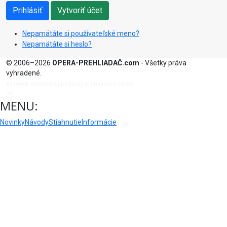
Prihlásiť
Vytvoriť účet
Nepamätáte si používateľské meno?
Nepamätáte si heslo?
© 2006–2026
OPERA-PREHLIADAČ.com
- Všetky práva
vyhradené.
20 rokov
slovenskej podpory prehliadača Opera.
[✉]
admin@opera-prehliadac.com
MENU:
Novinky
Návody
Stiahnutie
Informácie