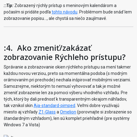
::Tip:
Zobrazený rýchly prístup s meninovým kalendárom a
počasím si pridáte podľa
tohto návodu
. Problémom bude snáď lem
zobrazovanie popisu..., ale chystá sa niečo zaujímavé.
:4.
Ako zmeniť/zakázať
zobrazovanie Rýchleho prístupu?
Správanie a zobrazovanie okien rýchleho prístupu sa mení takmer
každou novou verziou, preto sa momentálna podoba (s modrým
orámovaním pri prechode) nechala inšpirovať mobilnými verziami.
Samozrejme, niektorým to nemusí vyhovovať a tak je možné
zmeniť zobrazenie len za pomoci výberu vhodného vzhľadu. Pre
tých, ktorý by dali prednosť k transparentným okrajom náhľadov,
tak vznikol skin
Aja-standard-pimped
. Veľmi dobre využívajú
miesto aj vzhľady
Z1-Glass
a
Omelion
(porovnajte si zobrazenie so
štandardným vzhľadom), len sú komplet priehľadné (pre systémy
Windows 7 a Vista)